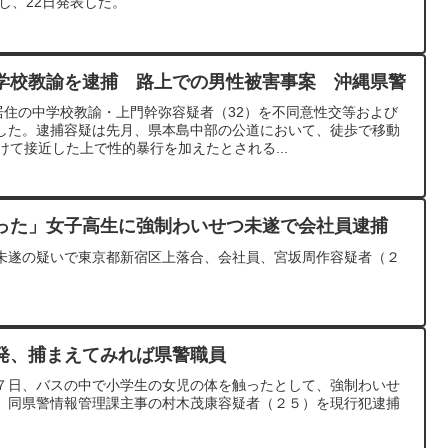
捕し、22日発表した。
学校教諭を逮捕 路上での男性被害事案 沖縄県警
居住の中学校教諭・上門幹弥容疑者（32）を不同意性交等および
した。逮捕容疑は先月、県本島中部の公道において、徒歩で移動
けて接近した上で性的暴行を加えたとされる...
った」女子高生に強制わいせつ未遂で会社員逮捕
未遂の疑いで東京都新宿区上落合、会社員、宮坂周作容疑者（２
発、捕まえてみれば県警職員
７日、バスの中で小学生の女児の体を触ったとして、強制わいせ
、同県警情報管理課主事の村木茂康容疑者（２５）を現行犯逮捕