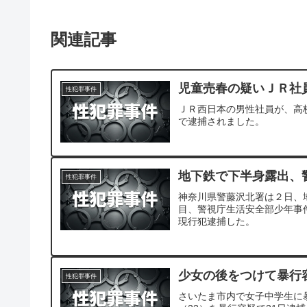
関連記事
児童売春の疑いＪＲ社
性犯罪事件
ＪＲ西日本の男性社員が、高
で逮捕されました。
地下鉄で下半身露出、
性犯罪事件
神奈川県警藤沢北署は２日、
目、警視庁生活安全部少年事
現行犯逮捕した。
少女の後をつけて暴行
性犯罪事件
さいたま市内で女子中学生に