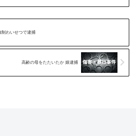
強制わいせつで逮捕
高齢の母をたたいたか 娘逮捕