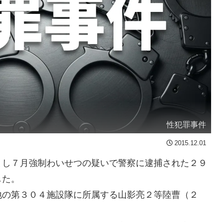
性犯罪事件
2015.12.01
し７月強制わいせつの疑いで警察に逮捕された２９
した。
の第３０４施設隊に所属する山影亮２等陸曹（２