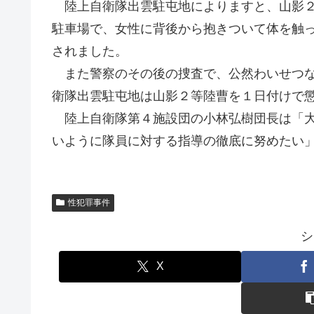
陸上自衛隊出雲駐屯地によりますと、山影２
駐車場で、女性に背後から抱きついて体を触
されました。
また警察のその後の捜査で、公然わいせつな
衛隊出雲駐屯地は山影２等陸曹を１日付けで
陸上自衛隊第４施設団の小林弘樹団長は「大
いように隊員に対する指導の徹底に努めたい
性犯罪事件
シ
X