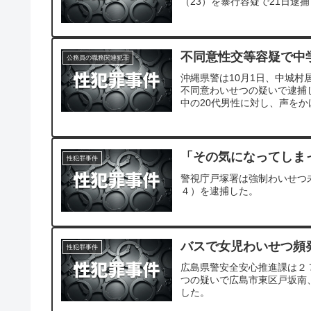
（23）を暴行容疑で21日逮
不同意性交等容疑で中
公務員の職務関連犯罪
沖縄県警は10月1日、中城村
不同意わいせつの疑いで逮捕
中の20代男性に対し、声をか
「その気になってしま
性犯罪事件
警視庁戸塚署は強制わいせつ
４）を逮捕した。
バスで女児わいせつ頻
性犯罪事件
広島県警安全安心推進課は２
つの疑いで広島市東区戸坂南
した。