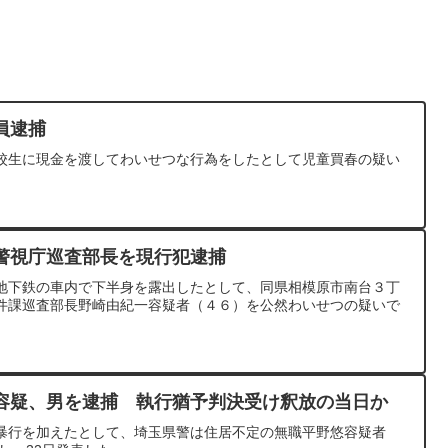
員逮捕
校生に現金を渡してわいせつな行為をしたとして児童買春の疑い
警視庁巡査部長を現行犯逮捕
地下鉄の車内で下半身を露出したとして、同県相模原市南台３丁
件課巡査部長野崎由紀一容疑者（４６）を公然わいせつの疑いで
容疑、男を逮捕 執行猶予判決受け釈放の当日か
暴行を加えたとして、埼玉県警は住居不定の無職平野悠容疑者