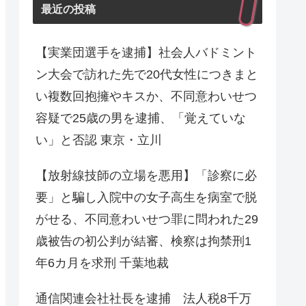
最近の投稿
【実業団選手を逮捕】社会人バドミント
ン大会で訪れた先で20代女性につきまと
い複数回抱擁やキスか、不同意わいせつ
容疑で25歳の男を逮捕、「覚えていな
い」と否認 東京・立川
【放射線技師の立場を悪用】「診察に必
要」と騙し入院中の女子高生を病室で脱
がせる、不同意わいせつ罪に問われた29
歳被告の初公判が結審、検察は拘禁刑1
年6カ月を求刑 千葉地裁
通信関連会社社長を逮捕 法人税8千万