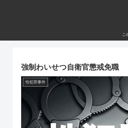
こ
強制わいせつ自衛官懲戒免職
性犯罪事件