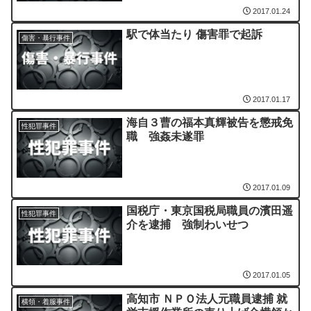
2017.01.24
駅で体当たり 傷害罪で起訴
傷害・暴行事件
2017.01.17
海自３曹の福本真輝被告を懲戒免
性犯罪事件
職 強姦未遂罪
2017.01.09
国税庁・東京国税局職員の濱田遥
性犯罪事件
介を逮捕 強制わいせつ
2017.01.05
高知市 ＮＰＯ法人元職員逮捕 就
横領・着服事件