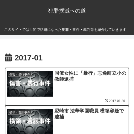
犯罪撲滅への道
このサイトでは世間で話題になった犯罪・事件・裁判等を紹介していきます！
2017-01
同僚女性に「暴行」志免町立小の
傷害・暴行事件
教師逮捕
2017.01.26
尼崎市 法華学園職員 横領容疑で
横領・着服事件
逮捕