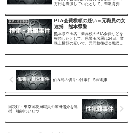
万円を着服していたとして、県教育委員
会はこの事務職員を１６日付けで、懲戒
免職処分にしました。
PTA会費横領の疑い＝元職員の女
横領・着服事件
逮捕―熊本県警
熊本県立玉名工業高校のPTA会費などを
横領したとして、県警玉名署は24日、業
務上横領の疑いで、元同校後援会職員岩
永美千香容疑者（56）＝同県玉名市富尾
＝を逮捕した。
伯方島の切りつけ事件で再逮捕
国税庁・東京国税局職員の濱田遥介を逮
捕 強制わいせつ