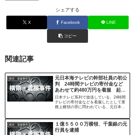
シェアする
X
Facebook
LINE
コピー
関連記事
元日本海テレビの幹部社員の初公
横領・着服事件
判 24時間テレビの寄付金など
あわせて約480万円を着服 起訴
内容を認める 鳥取県
日本テレビ系列で放送している、24時間
テレビの寄付金などを着服したとして業
務上横領の罪に問われている、元日本海
テレビの幹部社員の男の初公判が5月27
日に開かれ、男は起訴内容を認めまし
た。
１億５５００万横領、千葉銀の元
横領・着服事件
行員を逮捕