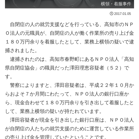
横領・着服事件
2017.01.05
自閉症の人の就労支援などを行っている、高知市のＮＰ
Ｏ法人の元職員が、自閉症の人が働く作業所の売り上げ金
１８０万円余りを着服したとして、業務上横領の疑いで逮
捕されました。
逮捕されたのは、高知市春野町にあるＮＰＯ法人「高知
県自閉症協会」の職員だった澤田理恵容疑者（５２）で
す。
警察によりますと、澤田容疑者は、平成２２年１０月か
らおよそ７か月間にわたって、ＮＰＯ法人の銀行口座か
ら、現金合わせて１８０万円余りを引き出して着服したと
して、業務上横領の疑いが持たれています。
澤田容疑者が現金を引き出した銀行口座は、ＮＰＯ法人
が自閉症の人たちの就労支援のために運営している作業所
の売り上げ金を管理していたということです。