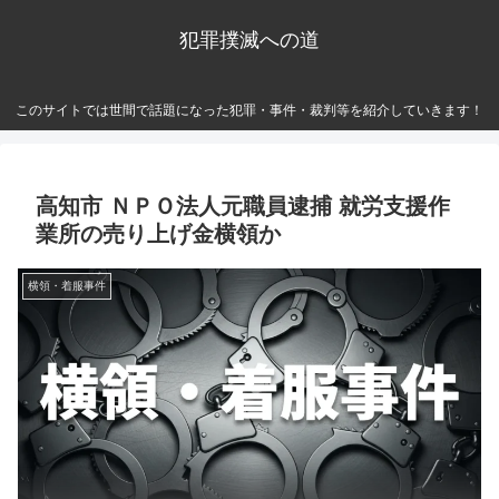
犯罪撲滅への道
このサイトでは世間で話題になった犯罪・事件・裁判等を紹介していきます！
高知市 ＮＰＯ法人元職員逮捕 就労支援作
業所の売り上げ金横領か
横領・着服事件