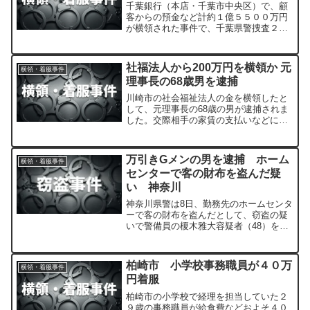
千葉銀行（本店・千葉市中央区）で、顧
客からの預金など計約１億５５００万円
が横領された事件で、千葉県警捜査２課
と山武署は１４日、同行の元支店長代理
相当職の石井正美容疑者（４２）（懲戒
解雇）を業務上横領容疑で逮捕した。
社福法人から200万円を横領か 元
横領・着服事件
理事長の68歳男を逮捕
川崎市の社会福祉法人の金を横領したと
して、元理事長の68歳の男が逮捕されま
した。交際相手の家賃の支払いなどに使
っていたということです。
万引きGメンの男を逮捕 ホーム
横領・着服事件
センターで客の財布を盗んだ疑
い 神奈川
神奈川県警は8日、勤務先のホームセンタ
ーで客の財布を盗んだとして、窃盗の疑
いで警備員の榎木雅大容疑者（48）を逮
捕しました。
柏崎市 小学校事務職員が４０万
横領・着服事件
円着服
柏崎市の小学校で経理を担当していた２
９歳の事務職員が給食費などおよそ４０