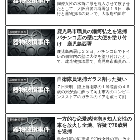
同僚女性の水筒に尿を混入させて飲ませ
たとして、大阪府警西堺署は１６日、暴
行と器物損壊の疑いで、大阪府柏原市上
市（かみいち）、会社員、藤原圭吾容疑
者（３３）を逮捕した。
鹿児島市職員の瀬筒弘之を逮捕
器物破損事件
パチンコ店の壁に大便を塗り付
け 鹿児島西署
鹿児島西署は２３日、パチンコ店でトイ
レの個室内の壁に大便を塗り付けたとし
て、建造物損壊罪で、鹿児島市職員の瀬
筒弘之（３６）＝同市明和２丁目４４の
１０＝を現行犯逮捕した。
自衛隊員逮捕ガラス割った疑い
器物破損事件
７日未明、陸上自衛隊の１等陸曹の４６
歳の男が酒に酔って岡山市内のコンビエ
ンスストアのガラスのドアを蹴って割っ
たとして警察に逮捕されました。
一方的な恋愛感情抱き知人女性の
器物破損事件
車を放火し全焼、容疑で78歳男
を逮捕
集合住宅の駐車場で20代女性の車に放火