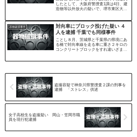
したとして、大阪府警捜査1課は4日、建
造物等以外放火の疑いで、堺市東区大美
野の無職、岩崎宣康容疑者（78）を逮捕
した。
対向車にブロック投げた疑い ４
器物破損事件
人を逮捕 千葉でも同様事件
ことし８月、茨城県と千葉県の県境にあ
る橋で対向車線を走る車に重さ２キロの
コンクリートブロックをすれ違いざまに
投げつけフロントガラスを壊したとし
て、少年を含む茨城県内の４人が器物損
壊の疑いで逮捕されました。
盗撮容疑で神奈川県警捜査２課の刑事を
逮捕 「ストレス」供述
女子高校生を盗撮疑い 岡山・笠岡市職
員を現行犯逮捕