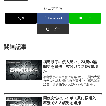
シェアする
X
Facebook
LINE
コピー
関連記事
福島県庁に侵入疑い、23歳の無
器物破損事件
職男を逮捕 玄関ガラス3枚破壊
か
福島県庁の本庁舎で今年9月、玄関の大型
ガラスが計3枚割られた事件で、福島署は
28日、建造物侵入の疑いで会津若松市の
無職・大島夢斗容疑者（23）を逮捕しま
した。
同僚女性のルイボス茶に尿混入、
器物破損事件
容疑で３３歳男を逮捕