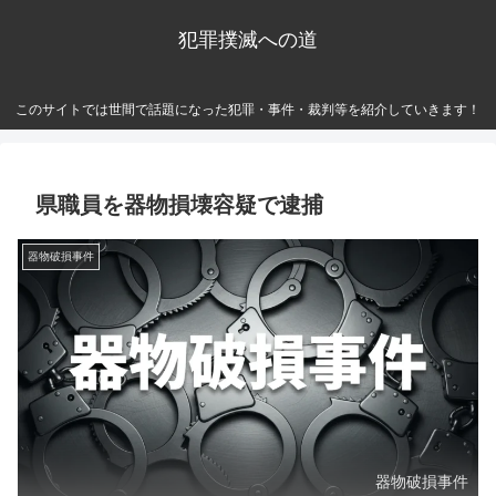
犯罪撲滅への道
このサイトでは世間で話題になった犯罪・事件・裁判等を紹介していきます！
県職員を器物損壊容疑で逮捕
器物破損事件
器物破損事件