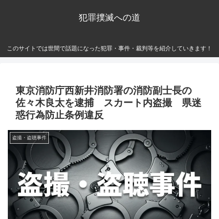
犯罪撲滅への道
このサイトでは世間で話題になった犯罪・事件・裁判等を紹介していきます！
東京消防庁西新井消防署の消防副士長の
佐々木良太を逮捕 スカート内盗撮 県迷
惑行為防止条例違反
盗撮・盗聴事件