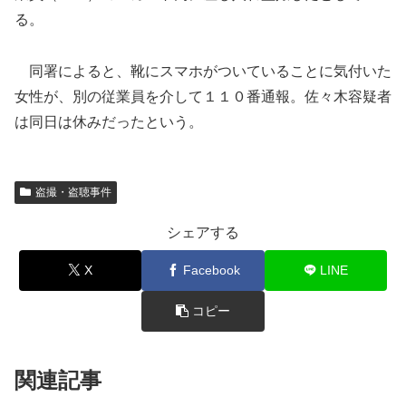
る。
同署によると、靴にスマホがついていることに気付いた
女性が、別の従業員を介して１１０番通報。佐々木容疑者
は同日は休みだったという。
盗撮・盗聴事件
シェアする
X
Facebook
LINE
コピー
関連記事