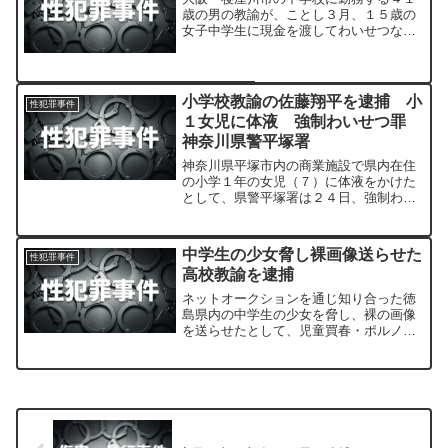
歳の男の教諭が、ことし３月、１５歳の
女子中学生に現金を渡してわいせつな行
為をしたとして、児童買春の疑いで警察
に逮捕されました。
小学校教諭の佐藤翔平を逮捕 小
性犯罪事件
１女児に体液 強制わいせつ罪
神奈川県警平塚署
神奈川県平塚市内の商業施設で県内在住
の小学１年の女児（７）に体液をかけた
として、県警平塚署は２４日、強制わい
せつ罪で神奈川県愛川町中津の小学校教
諭、佐藤翔平（２２）を逮捕した。
中学生の少女脅し裸画像送らせた
性犯罪事件
高校教諭を逮捕
ネットオークションを通じ知り合った徳
島県内の中学生の少女を脅し、裸の画像
を送らせたとして、児童買春・ポルノ禁
止法違反や強要の疑いで、山口県宇部市
の宇部フロンティア大付属香川高の教諭
岩本崇之容疑者（３２）＝山口市阿知須
＝を逮捕した。