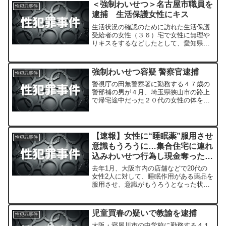
＜強制わいせつ＞名古屋市職員を
性犯罪事件
逮捕 生活保護女性にキス
生活状況の確認のために訪れた生活保護
受給者の女性（３６）宅で女性に無理や
りキスをするなどしたとして、愛知県警
中川署は２日、同県愛西市善太新田町十
二上、名古屋市職員、大塚健治容疑者
（４５）を強制わいせつ容疑で逮捕し
強制わいせつ容疑 警察官逮捕
性犯罪事件
た。
警視庁の田無警察署に勤務する４７歳の
警部補の男が４月、埼玉県狭山市の路上
で帰宅途中だった２０代の女性の体を触
り、けがをさせたとして、強制わいせつ
傷害の疑いで逮捕されました。
【速報】女性に“睡眠薬”服用させ
性犯罪事件
意識もうろうに…集合住宅に連れ
込みわいせつ行為し現金奪った疑
い アルバイト従業員の男ら逮捕
去年1月、大阪市内の店舗などで20代の
女性2人に対して、睡眠作用がある薬品を
服用させ、意識がもうろうとなった状態
で、集合住宅の一室に連れ込み、わいせ
つな行為をし、現金を盗んだとして、31
歳のアルバイト従業員の男らが逮捕され
児童買春の疑いで教諭を逮捕
性犯罪事件
ました。
大阪・寝屋川市の中学校に勤務する４１