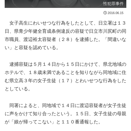
性犯罪事件
2016.06.15
女子高生にわいせつな行為をしたとして、日立署は１３
日、県青少年健全育成条例違反の容疑で日立市川尻町の同
市職員、渡辺裕太容疑者（２８）を逮捕した。「間違いな
い」と容疑を認めている。
逮捕容疑は５月１４日から１５日にかけて、県北地域の
ホテルで、１８歳未満であることを知りながら同地域に住
む県立高３年の女子生徒（１７）とわいせつな行為をした
としている。
同署によると、同地域で１４日に渡辺容疑者が女子生徒
に声をかけて知り合ったという。１５日、女子生徒の母親
が「娘が帰ってこない」と１１０番通報した。