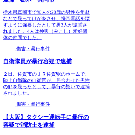
栃木県真岡市で知人の20歳の男性を角材
などで殴ってけがをさせ、携帯電話を壊
すように強要したとして男3人が逮捕さ
れました。4人は神輿（みこし）愛好団
体の仲間でした。
傷害・暴行事件
自衛隊員が暴行容疑で逮捕
２日、佐賀市のＪＲ佐賀駅のホームで、
陸上自衛隊の自衛官が、居合わせた男性
の顔を殴ったとして、暴行の疑いで逮捕
されました。
傷害・暴行事件
【大阪】タクシー運転手に暴行の
容疑で消防士を逮捕