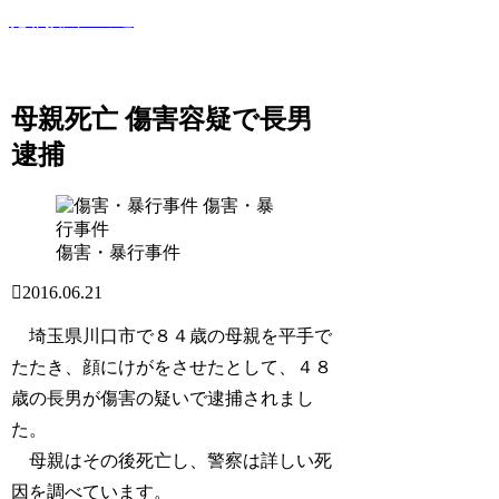
犯罪撲滅への道
このサイトでは世間で話題になった犯罪・事件・裁判等を紹
介していきます！
母親死亡 傷害容疑で長男
逮捕
傷害・暴
行事件
傷害・暴行事件
2016.06.21
埼玉県川口市で８４歳の母親を平手で
たたき、顔にけがをさせたとして、４８
歳の長男が傷害の疑いで逮捕されまし
た。
母親はその後死亡し、警察は詳しい死
因を調べています。