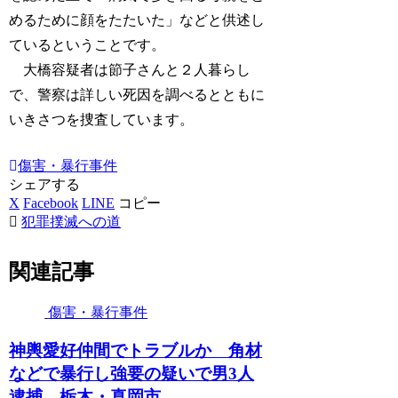
めるために顔をたたいた」などと供述し
ているということです。
大橋容疑者は節子さんと２人暮らし
で、警察は詳しい死因を調べるとともに
いきさつを捜査しています。
傷害・暴行事件
シェアする
X
Facebook
LINE
コピー
犯罪撲滅への道
関連記事
傷害・暴行事件
神輿愛好仲間でトラブルか 角材
などで暴行し強要の疑いで男3人
逮捕 栃木・真岡市