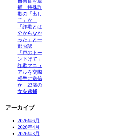
自衛官を逮
捕 特殊詐
欺の「出し
子」か
「詐欺とは
分からなか
った」と一
部否認
「声のトー
ン下げて」
詐欺マニュ
アルを交際
相手に送信
か 23歳の
女を逮捕
アーカイブ
2026年6月
2026年4月
2026年3月