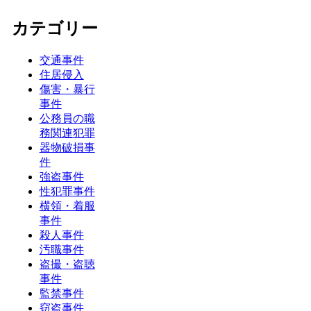
カテゴリー
交通事件
住居侵入
傷害・暴行
事件
公務員の職
務関連犯罪
器物破損事
件
強盗事件
性犯罪事件
横領・着服
事件
殺人事件
汚職事件
盗撮・盗聴
事件
監禁事件
窃盗事件