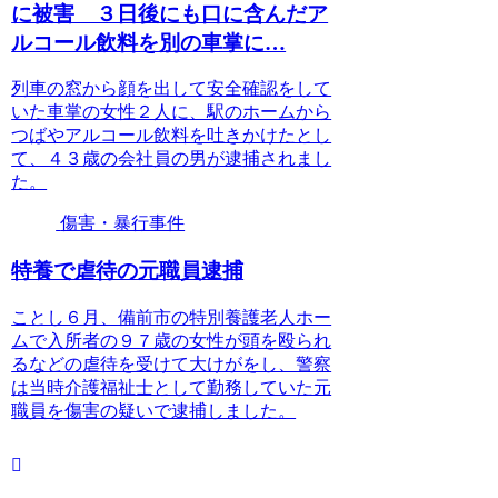
に被害 ３日後にも口に含んだア
ルコール飲料を別の車掌に…
列車の窓から顔を出して安全確認をして
いた車掌の女性２人に、駅のホームから
つばやアルコール飲料を吐きかけたとし
て、４３歳の会社員の男が逮捕されまし
た。
傷害・暴行事件
特養で虐待の元職員逮捕
ことし６月、備前市の特別養護老人ホー
ムで入所者の９７歳の女性が頭を殴られ
るなどの虐待を受けて大けがをし、警察
は当時介護福祉士として勤務していた元
職員を傷害の疑いで逮捕しました。