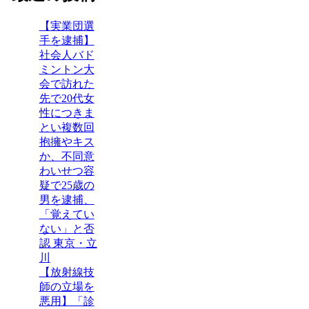
【実業団選
手を逮捕】
社会人バド
ミントン大
会で訪れた
先で20代女
性につきま
とい複数回
抱擁やキス
か、不同意
わいせつ容
疑で25歳の
男を逮捕、
「覚えてい
ない」と否
認 東京・立
川
【放射線技
師の立場を
悪用】「診