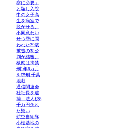
察に必要」
と騙し入院
中の女子高
生を病室で
脱がせる、
不同意わい
せつ罪に問
われた29歳
被告の初公
判が結審、
検察は拘禁
刑1年6カ月
を求刑 千葉
地裁
通信関連会
社社長を逮
捕 法人税8
千万円免れ
た疑い
航空自衛隊
小松基地の