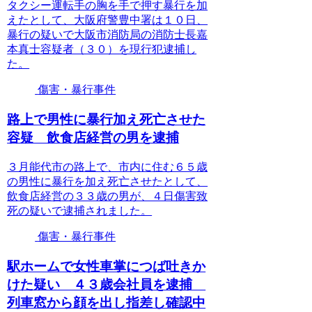
タクシー運転手の胸を手で押す暴行を加
えたとして、大阪府警豊中署は１０日、
暴行の疑いで大阪市消防局の消防士長嘉
本真士容疑者（３０）を現行犯逮捕し
た。
傷害・暴行事件
路上で男性に暴行加え死亡させた
容疑 飲食店経営の男を逮捕
３月能代市の路上で、市内に住む６５歳
の男性に暴行を加え死亡させたとして、
飲食店経営の３３歳の男が、４日傷害致
死の疑いで逮捕されました。
傷害・暴行事件
駅ホームで女性車掌につば吐きか
けた疑い ４３歳会社員を逮捕
列車窓から顔を出し指差し確認中