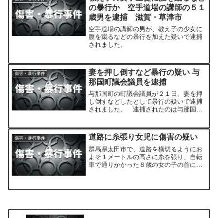
の暴行か 空手道場の講師の５１
歳男を逮捕 滋賀・草津市
空手道場の講師の男が、教え子の少女に
腹を蹴るなどの暴行を加えた疑いで逮捕
されました。
妻を押し倒すなど暴行の疑い 与
傷害・暴行事件
那国町議会議員を逮捕
与那国町の町議会議員が２１日、妻を押
し倒すなどしたとして暴行の疑いで逮捕
されました。 逮捕されたのは与那国町
の町議会議員、阪口源太容疑者（４６）
です。
道路に糸張り女児に傷害の疑い
傷害・暴行事件
群馬県太田市で、道路を横切るようにお
よそ１メートルの高さに糸を張り、自転
車で通りかかった８歳の女の子の首に引
っかけてけがをさせたとして６４歳の男
が傷害の疑いで逮捕されました。