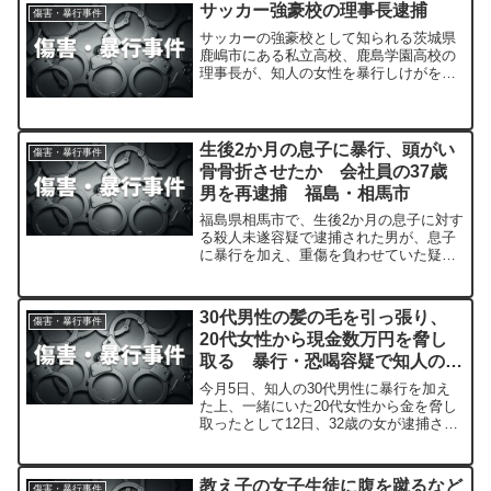
サッカー強豪校の理事長逮捕
傷害・暴行事件
サッカーの強豪校として知られる茨城県
鹿嶋市にある私立高校、鹿島学園高校の
理事長が、知人の女性を暴行しけがをさ
せたとして逮捕され、学校は理事長を懲
戒解雇処分にしました。
生後2か月の息子に暴行、頭がい
傷害・暴行事件
骨骨折させたか 会社員の37歳
男を再逮捕 福島・相馬市
福島県相馬市で、生後2か月の息子に対す
る殺人未遂容疑で逮捕された男が、息子
に暴行を加え、重傷を負わせていた疑い
で再逮捕されました。
30代男性の髪の毛を引っ張り、
傷害・暴行事件
20代女性から現金数万円を脅し
取る 暴行・恐喝容疑で知人の
32歳女「脅し取ったわけではな
今月5日、知人の30代男性に暴行を加え
い」などと否認
た上、一緒にいた20代女性から金を脅し
取ったとして12日、32歳の女が逮捕され
ました。
教え子の女子生徒に腹を蹴るなど
傷害・暴行事件