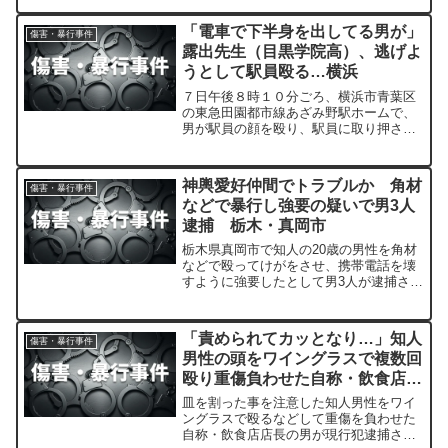
「電車で下半身を出してる男が」
傷害・暴行事件
露出先生（目黒学院高）、逃げよ
うとして駅員殴る…横浜
７日午後８時１０分ごろ、横浜市青葉区
の東急田園都市線あざみ野駅ホームで、
男が駅員の顔を殴り、駅員に取り押さえ
られた。駆けつけた神奈川県警青葉署員
が暴行容疑で現行犯逮捕した。
神輿愛好仲間でトラブルか 角材
傷害・暴行事件
などで暴行し強要の疑いで男3人
逮捕 栃木・真岡市
栃木県真岡市で知人の20歳の男性を角材
などで殴ってけがをさせ、携帯電話を壊
すように強要したとして男3人が逮捕され
ました。4人は神輿（みこし）愛好団体の
仲間でした。
「責められてカッとなり…」知人
傷害・暴行事件
男性の頭をワイングラスで複数回
殴り重傷負わせた自称・飲食店店
長の男（49）を現行犯逮捕
皿を割った事を注意した知人男性をワイ
ングラスで殴るなどして重傷を負わせた
自称・飲食店店長の男が現行犯逮捕され