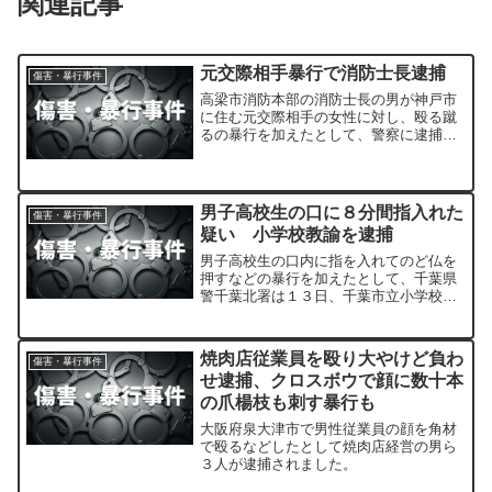
関連記事
元交際相手暴行で消防士長逮捕
傷害・暴行事件
高梁市消防本部の消防士長の男が神戸市
に住む元交際相手の女性に対し、殴る蹴
るの暴行を加えたとして、警察に逮捕さ
れました。
男子高校生の口に８分間指入れた
傷害・暴行事件
疑い 小学校教諭を逮捕
男子高校生の口内に指を入れてのど仏を
押すなどの暴行を加えたとして、千葉県
警千葉北署は１３日、千葉市立小学校教
諭、中村将（しょう）容疑者（２９）を
暴行容疑で逮捕し、発表した。
焼肉店従業員を殴り大やけど負わ
傷害・暴行事件
せ逮捕、クロスボウで顔に数十本
の爪楊枝も刺す暴行も
大阪府泉大津市で男性従業員の顔を角材
で殴るなどしたとして焼肉店経営の男ら
３人が逮捕されました。