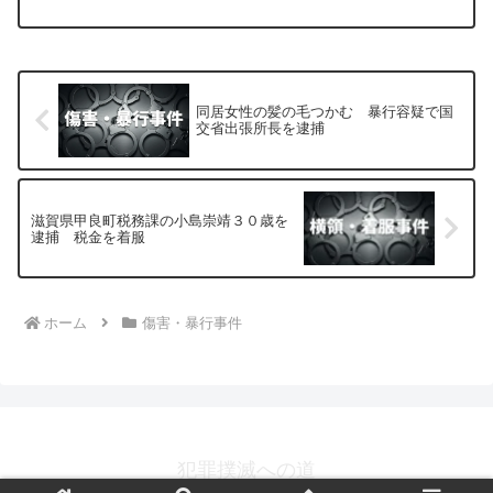
ました。
同居女性の髪の毛つかむ 暴行容疑で国
交省出張所長を逮捕
滋賀県甲良町税務課の小島崇靖３０歳を
逮捕 税金を着服
ホーム
傷害・暴行事件
犯罪撲滅への道