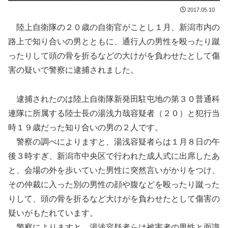
2017.05.10
陸上自衛隊の２０歳の自衛官がことし１月、新潟市内の
路上で知り合いの男とともに、通行人の男性を殴ったり蹴
ったりして頭の骨を折るなどの大けがを負わせたとして傷
害の疑いで警察に逮捕されました。
逮捕されたのは陸上自衛隊新発田駐屯地の第３０普通科
連隊に所属する陸士長の湯浅力哉容疑者（２０）と犯行当
時１９歳だった知り合いの男の２人です。
警察の調べによりますと、湯浅容疑者らは１月８日の午
後３時すぎ、新潟市中央区で行われた成人式に出席したあ
と、会場の外を歩いていた男性に突然言いがかりをつけ、
その仲裁に入った別の男性の顔や腹などを殴ったり蹴った
りして、頭の骨を折るなど大けがを負わせたとして傷害の
疑いがもたれています。
警察によりますと、湯浅容疑者らは被害者の男性と面識