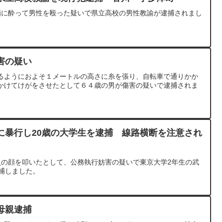
酒に酔って男性を殴った疑いで県立高校の男性教諭が逮捕されまし
害の疑い
るようにおよそ１メートルの高さに糸を張り、自転車で通りかか
かけてけがをさせたとして６４歳の男が傷害の疑いで逮捕されま
に暴行し20歳の大学生を逮捕 線路横断を注意され
員の顔を叩いたとして、公務執行妨害の疑いで東京大学2年生の武
捕しました。
母親逮捕