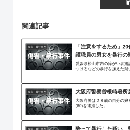
関連記事
「注意をするため」20
傷害・暴行事件
護職員の男女を暴行の
愛媛県松山市内の障がい者施
つけるなどの暴行を加えた疑
大阪府警察曽根崎署所
傷害・暴行事件
大阪府警は２８歳の自分の娘
(60)を逮捕した。
酔って暴行した疑い 
傷害・暴行事件