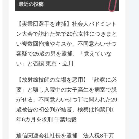
最近の投稿
【実業団選手を逮捕】社会人バドミント
ン大会で訪れた先で20代女性につきまと
い複数回抱擁やキスか、不同意わいせつ
容疑で25歳の男を逮捕、「覚えていな
い」と否認 東京・立川
【放射線技師の立場を悪用】「診察に必
要」と騙し入院中の女子高生を病室で脱
がせる、不同意わいせつ罪に問われた29
歳被告の初公判が結審、検察は拘禁刑1
年6カ月を求刑 千葉地裁
通信関連会社社長を逮捕 法人税8千万