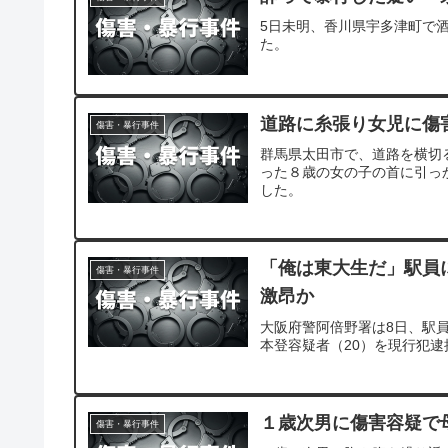
5日未明、香川県宇多津町で
た。
道路に糸張り女児に傷
傷害・暴行事件
群馬県太田市で、道路を横切
った８歳の女の子の首に引っ
した。
「俺は東大生だ」駅員
傷害・暴行事件
激昂か
大阪府警阿倍野署は8日、駅
本登容疑者（20）を現行犯逮
１歳次男に傷害容疑で
傷害・暴行事件