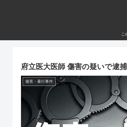
こ
府立医大医師 傷害の疑いで逮捕
傷害・暴行事件