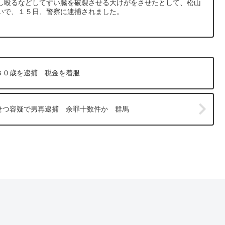
し殴るなどしてすい臓を破裂させる大けがをさせたとして、松山
いで、１５日、警察に逮捕されました。
３０歳を逮捕 税金を着服
せつ容疑で男再逮捕 余罪十数件か 群馬