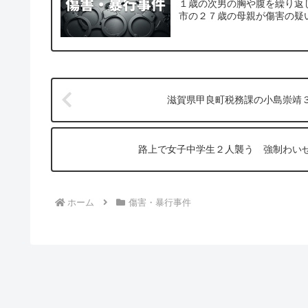
１歳の次男の胸や腹を繰り返
市の２７歳の母親が傷害の疑
滋賀県甲良町税務課の小島崇靖
路上で女子中学生２人襲う 強制わい
ホーム
傷害・暴行事件