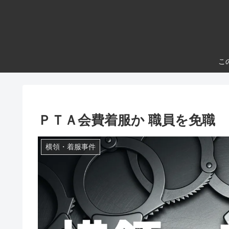
こ
ＰＴＡ会費着服か 職員を免職
横領・着服事件