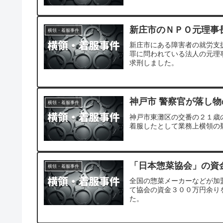
新庄市のＮＰＯ元理事
横領・着服事件
新庄市にある障害者の就労支
罪に問われている法人の元理
求刑しました。
神戸市 警察官が落し
横領・着服事件
神戸市東灘区の交番の２１歳
着服したとして業務上横領の
「日本惣菜協会」の資
横領・着服事件
全国の惣菜メーカーなどが加
て協会の資金３００万円余り
た。