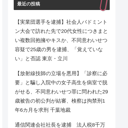
最近の投稿
【実業団選手を逮捕】社会人バドミント
ン大会で訪れた先で20代女性につきまと
い複数回抱擁やキスか、不同意わいせつ
容疑で25歳の男を逮捕、「覚えていな
い」と否認 東京・立川
【放射線技師の立場を悪用】「診察に必
要」と騙し入院中の女子高生を病室で脱
がせる、不同意わいせつ罪に問われた29
歳被告の初公判が結審、検察は拘禁刑1
年6カ月を求刑 千葉地裁
通信関連会社社長を逮捕 法人税8千万