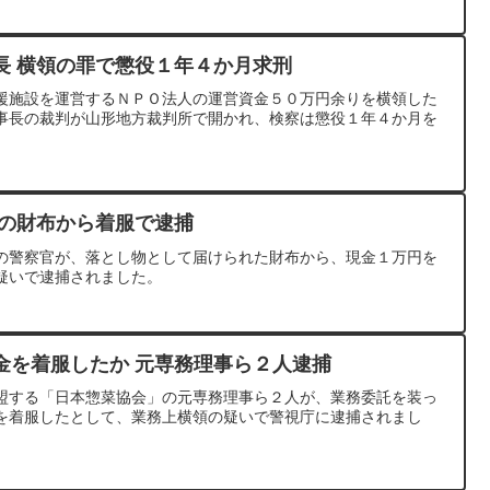
長 横領の罪で懲役１年４か月求刑
援施設を運営するＮＰＯ法人の運営資金５０万円余りを横領した
事長の裁判が山形地方裁判所で開かれ、検察は懲役１年４か月を
物の財布から着服で逮捕
の警察官が、落とし物として届けられた財布から、現金１万円を
疑いで逮捕されました。
金を着服したか 元専務理事ら２人逮捕
盟する「日本惣菜協会」の元専務理事ら２人が、業務委託を装っ
を着服したとして、業務上横領の疑いで警視庁に逮捕されまし