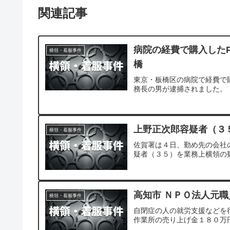
関連記事
病院の経費で購入した
横領・着服事件
橋
東京・板橋区の病院で経費で
務長の男が逮捕されました。
上野正次郎容疑者（３
横領・着服事件
佐賀署は４日、勤め先の会社
疑者（３５）を業務上横領の
高知市 ＮＰＯ法人元
横領・着服事件
自閉症の人の就労支援などを
作業所の売り上げ金１８０万