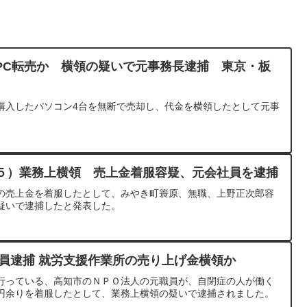
PC転売か 横領の疑いで元事務長逮捕 東京・板
購入したパソコン4台を無断で売却し、代金を横領したとして元事
５）業務上横領 売上金着服容疑、元会社員を逮捕
の売上金を着服したとして、みやき町簑原、無職、上野正次郎容
疑いで逮捕したと発表した。
職員逮捕 就労支援作業所の売り上げ金横領か
行っている、高知市のＮＰＯ法人の元職員が、自閉症の人が働く
円余りを着服したとして、業務上横領の疑いで逮捕されました。