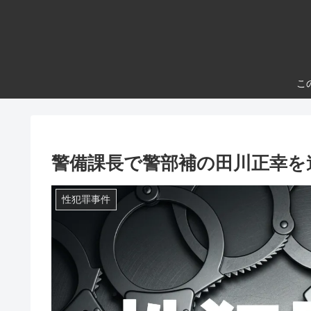
こ
警備課長で警部補の田川正幸を
性犯罪事件