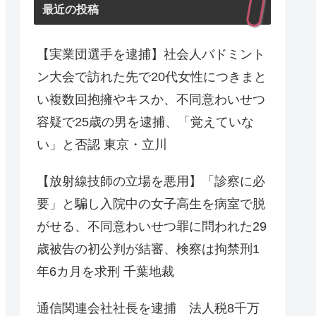
最近の投稿
【実業団選手を逮捕】社会人バドミント
ン大会で訪れた先で20代女性につきまと
い複数回抱擁やキスか、不同意わいせつ
容疑で25歳の男を逮捕、「覚えていな
い」と否認 東京・立川
【放射線技師の立場を悪用】「診察に必
要」と騙し入院中の女子高生を病室で脱
がせる、不同意わいせつ罪に問われた29
歳被告の初公判が結審、検察は拘禁刑1
年6カ月を求刑 千葉地裁
通信関連会社社長を逮捕 法人税8千万