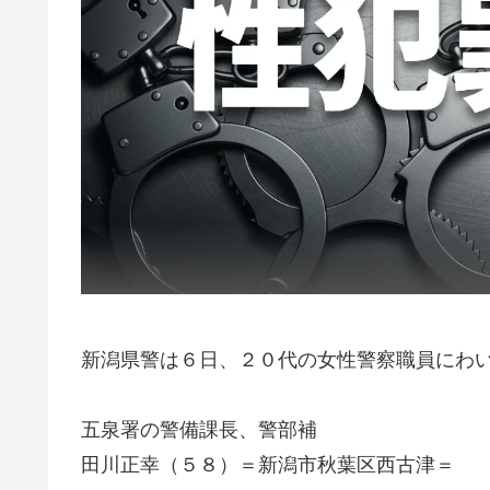
新潟県警は６日、２０代の女性警察職員にわ
五泉署の警備課長、警部補
田川正幸（５８）＝新潟市秋葉区西古津＝