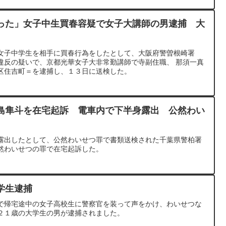
った」女子中生買春容疑で女子大講師の男逮捕 大
女子中学生を相手に買春行為をしたとして、大阪府警曽根崎署
違反の疑いで、京都光華女子大非常勤講師で寺副住職、 那須一真
区住吉町＝を逮捕し、１３日に送検した。
島隼斗を在宅起訴 電車内で下半身露出 公然わい
露出したとして、公然わいせつ罪で書類送検された千葉県警柏署
然わいせつの罪で在宅起訴した。
学生逮捕
で帰宅途中の女子高校生に警察官を装って声をかけ、わいせつな
２１歳の大学生の男が逮捕されました。