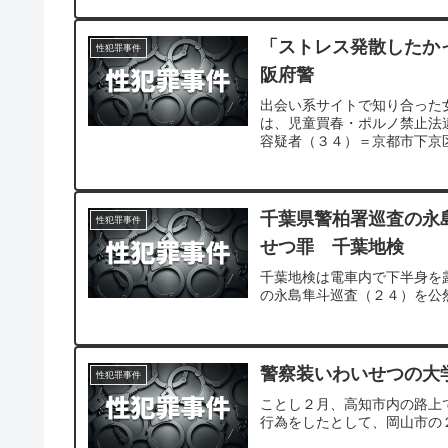
「ストレス発散したか
性犯罪事件
阪府警
出会い系サイトで知り合った
は、児童買春・ポルノ禁止法
容疑者（３４）＝京都市下京
千葉県警柏署巡査の永
性犯罪事件
せつ罪 千葉地検
千葉地検は電車内で下半身を
の永島隼斗巡査（２４）を公
警察装いわいせつの大
性犯罪事件
ことし２月、高知市内の路上
行為をしたとして、岡山市の