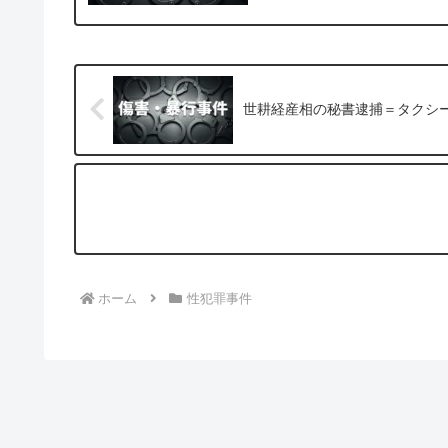
世耕経産相の秘書逮捕＝タクシ
ホーム
性犯罪事件