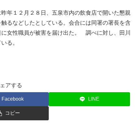
は昨年１２月２８日、五泉市内の飲食店で開いた懇親
を触るなどしたとしている。会合には同署の署長を含
日に女性職員が被害を届け出た。 調べに対し、田川
ている。
ェアする
Facebook
LINE
コピー