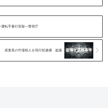
ー運転手暴行容疑―警視庁
巡査長の竹場裕人を現行犯逮捕 盗撮