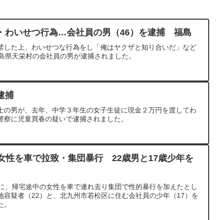
・わいせつ行為…会社員の男（46）を逮捕 福島
禁した上、わいせつな行為をし「俺はヤクザと知り合いだ」など
福島県天栄村の会社員の男が逮捕されました。
逮捕
士の男が、去年、中学３年生の女子生徒に現金２万円を渡してわ
警察に児童買春の疑いで逮捕されました。
女性を車で拉致・集団暴行 22歳男と17歳少年を
でに、帰宅途中の女性を車で連れ去り集団で性的暴行を加えたとし
地容疑者（22）と、北九州市若松区に住む会社員の少年（17）を
た。