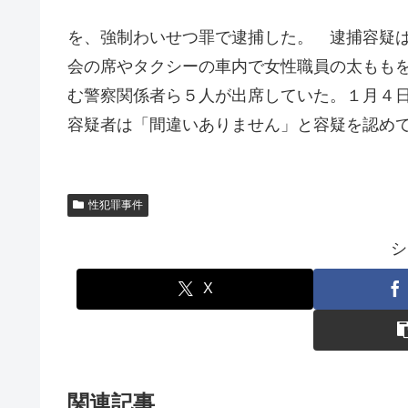
を、強制わいせつ罪で逮捕した。 逮捕容疑
会の席やタクシーの車内で女性職員の太もも
む警察関係者ら５人が出席していた。１月４
容疑者は「間違いありません」と容疑を認め
性犯罪事件
シ
X
関連記事