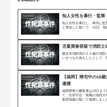
知人女性を暴行・監禁
性犯罪事件
知人女性を暴行し、車内に監
と脅迫した疑いで、15日、
児童買春容疑で消防士
性犯罪事件
横浜市消防局の２４歳の消防
いせつな行為をしたとして、
【福岡】帰宅中の18歳
性犯罪事件
逮捕
福岡県警八幡東署は19日ま
て、住所不定・無職の池田大
集団強姦の疑いで逮捕しまし