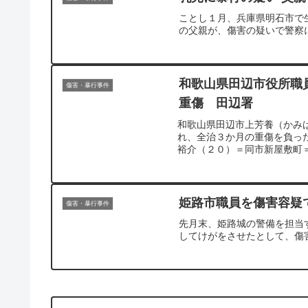
ことし１月、兵庫県明石市で
の父親が、傷害の疑いで警察
和歌山県田辺市役所職
傷害・暴行事件
重傷 田辺署
和歌山県田辺市上芳養（かみ
れ、全治３か月の重傷を負っ
裕介（２０）＝同市新屋敷町
姫路市職員を傷害容疑
傷害・暴行事件
先月末、姫路城の警備を担当
してけがをさせたとして、傷