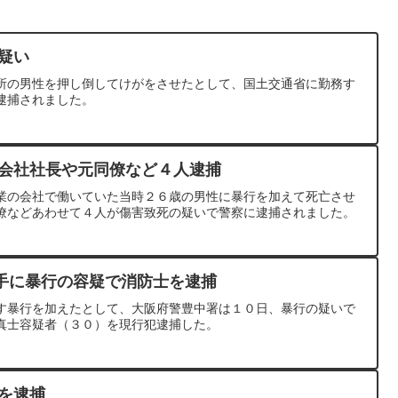
疑い
所の男性を押し倒してけがをさせたとして、国土交通省に勤務す
逮捕されました。
 会社社長や元同僚など４人逮捕
業の会社で働いていた当時２６歳の男性に暴行を加えて死亡させ
僚などあわせて４人が傷害致死の疑いで警察に逮捕されました。
手に暴行の容疑で消防士を逮捕
す暴行を加えたとして、大阪府警豊中署は１０日、暴行の疑いで
真士容疑者（３０）を現行犯逮捕した。
親を逮捕