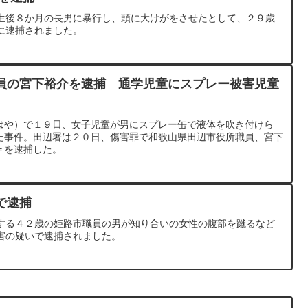
生後８か月の長男に暴行し、頭に大けがをさせたとして、２９歳
に逮捕されました。
員の宮下裕介を逮捕 通学児童にスプレー被害児童
はや）で１９日、女子児童が男にスプレー缶で液体を吹き付けら
た事件。田辺署は２０日、傷害罪で和歌山県田辺市役所職員、宮下
＝を逮捕した。
で逮捕
する４２歳の姫路市職員の男が知り合いの女性の腹部を蹴るなど
害の疑いで逮捕されました。