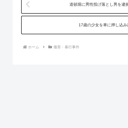
道頓堀に男性投げ落とし男を逮
17歳の少女を車に押し込
ホーム
傷害・暴行事件