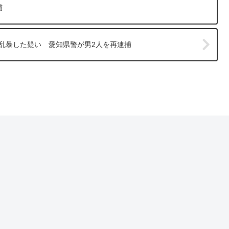
捕
み乱暴した疑い 愛知県警が男2人を再逮捕