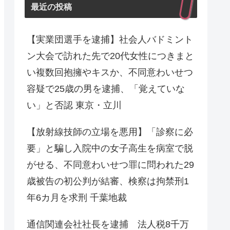
最近の投稿
【実業団選手を逮捕】社会人バドミント
ン大会で訪れた先で20代女性につきまと
い複数回抱擁やキスか、不同意わいせつ
容疑で25歳の男を逮捕、「覚えていな
い」と否認 東京・立川
【放射線技師の立場を悪用】「診察に必
要」と騙し入院中の女子高生を病室で脱
がせる、不同意わいせつ罪に問われた29
歳被告の初公判が結審、検察は拘禁刑1
年6カ月を求刑 千葉地裁
通信関連会社社長を逮捕 法人税8千万