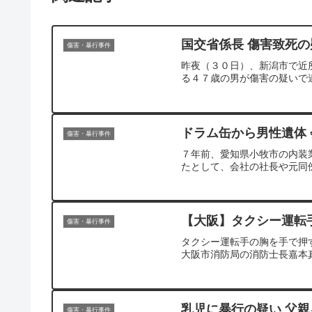
国交省係長 傷害致死の
傷害・暴行事件
昨夜（３０日）、新潟市で近
る４７歳の男が傷害の疑いで
ドラム缶から男性遺体
傷害・暴行事件
７年前、愛知県小牧市の内装
たとして、会社の社長や元同
【大阪】タクシー運転
傷害・暴行事件
タクシー運転手の胸を手で押
大阪市消防局の消防士長嘉本
乳児に暴行の疑い 父
傷害・暴行事件