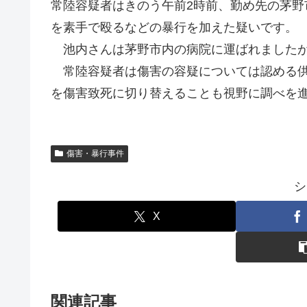
常陸容疑者はきのう午前2時前、勤め先の茅野
を素手で殴るなどの暴行を加えた疑いです。
池内さんは茅野市内の病院に運ばれましたが
常陸容疑者は傷害の容疑については認める供
を傷害致死に切り替えることも視野に調べを
傷害・暴行事件
シ
X
関連記事