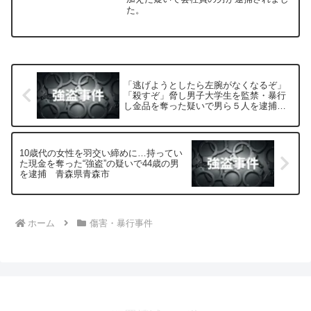
た。
「逃げようとしたら左腕がなくなるぞ」
「殺すぞ」脅し男子大学生を監禁・暴行
し金品を奪った疑いで男ら５人を逮捕
大阪府警
10歳代の女性を羽交い締めに…持ってい
た現金を奪った“強盗”の疑いで44歳の男
を逮捕 青森県青森市
ホーム
傷害・暴行事件