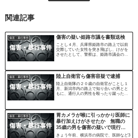
関連記事
傷害の疑い姫路市議を書類送検
傷害・暴行事件
ことし４月、兵庫県姫路市の路上で以前
交際していた女性を突き飛ばし、けがを
させたとして、警察は、姫路市議会の４
７歳の議員を傷害の疑いで書類送検しま
した。
陸上自衛官ら傷害容疑で逮捕
傷害・暴行事件
陸上自衛隊の２０歳の自衛官がことし１
月、新潟市内の路上で知り合いの男とと
もに、通行人の男性を殴ったり蹴ったり
して頭の骨を折るなどの大けがを負わせ
たとして傷害の疑いで警察に逮捕されま
した。
胃カメラが喉に引っかかり医師に
傷害・暴行事件
暴行加えけがさせたか 無職の
35歳の男を傷害の疑いで現行犯
逮捕 横浜市中区
きょう午前、横浜市の病院で、医師など3