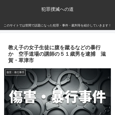
犯罪撲滅への道
このサイトでは世間で話題になった犯罪・事件・裁判等を紹介していきます！
教え子の女子生徒に腹を蹴るなどの暴行
か 空手道場の講師の５１歳男を逮捕 滋
賀・草津市
傷害・暴行事件