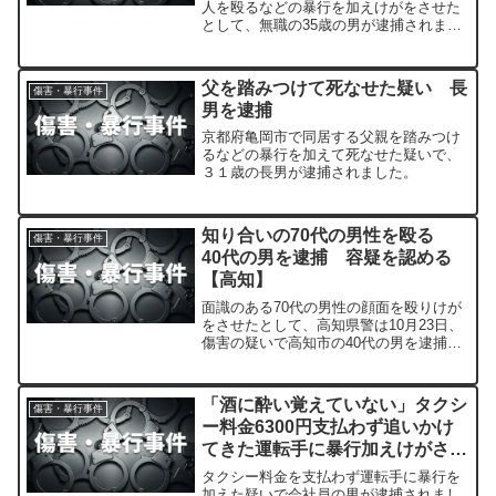
人を殴るなどの暴行を加えけがをさせた
として、無職の35歳の男が逮捕されまし
た。
父を踏みつけて死なせた疑い 長
傷害・暴行事件
男を逮捕
京都府亀岡市で同居する父親を踏みつけ
るなどの暴行を加えて死なせた疑いで、
３１歳の長男が逮捕されました。
知り合いの70代の男性を殴る
傷害・暴行事件
40代の男を逮捕 容疑を認める
【高知】
面識のある70代の男性の顔面を殴りけが
をさせたとして、高知県警は10月23日、
傷害の疑いで高知市の40代の男を逮捕し
ました。
「酒に酔い覚えていない」タクシ
傷害・暴行事件
ー料金6300円支払わず追いかけ
てきた運転手に暴行加えけがさせ
たか 望月祐太容疑者（43）逮
タクシー料金を支払わず運転手に暴行を
捕
加えた疑いで会社員の男が逮捕されまし