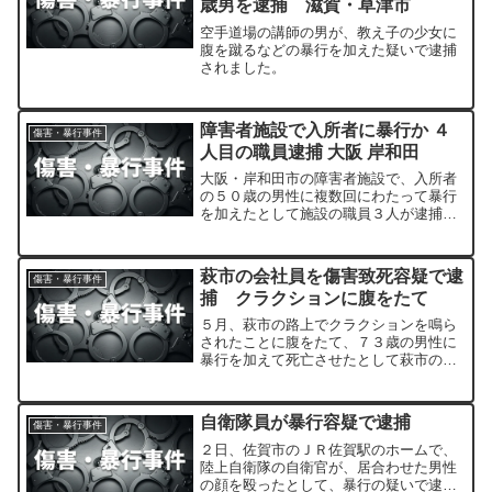
歳男を逮捕 滋賀・草津市
空手道場の講師の男が、教え子の少女に
腹を蹴るなどの暴行を加えた疑いで逮捕
されました。
障害者施設で入所者に暴行か ４
傷害・暴行事件
人目の職員逮捕 大阪 岸和田
大阪・岸和田市の障害者施設で、入所者
の５０歳の男性に複数回にわたって暴行
を加えたとして施設の職員３人が逮捕さ
れた事件で、警察は新たに２８歳の職員
を暴力行為等処罰法違反の疑いで逮捕し
ました。
萩市の会社員を傷害致死容疑で逮
傷害・暴行事件
捕 クラクションに腹をたて
５月、萩市の路上でクラクションを鳴ら
されたことに腹をたて、７３歳の男性に
暴行を加えて死亡させたとして萩市の３
７歳の会社員が傷害致死の疑いで逮捕さ
れました。
自衛隊員が暴行容疑で逮捕
傷害・暴行事件
２日、佐賀市のＪＲ佐賀駅のホームで、
陸上自衛隊の自衛官が、居合わせた男性
の顔を殴ったとして、暴行の疑いで逮捕