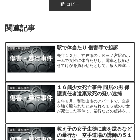
コピー
関連記事
駅で体当たり 傷害罪で起訴
傷害・暴行事件
去年１２月、神戸市のＪＲ三ノ宮駅のホ
ームで女性に体当たりし、電車と接触さ
せてけがを負わせたとして、殺人未遂の
疑いで逮捕された５３歳の男について、
神戸地方検察庁は、殺意は認められなか
ったとして、１７日、傷害の罪で起訴し
ました。
１６歳少女死亡事件 同居の男 保
傷害・暴行事件
護責任者遺棄致死の疑い逮捕
去年６月、和歌山市のアパートで、全身
を強く殴られたとみられる１６歳の少女
が死亡した事件で、暴行などの虐待を加
え、放置して死亡させたとして、同居し
ていた男が保護責任者遺棄致死の疑いで
逮捕されました。
教え子の女子生徒に腹を蹴るなど
傷害・暴行事件
の暴行か 空手道場の講師の５１