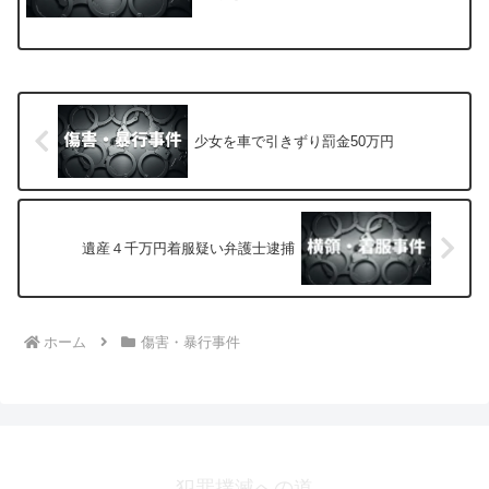
されました。
少女を車で引きずり罰金50万円
遺産４千万円着服疑い弁護士逮捕
ホーム
傷害・暴行事件
犯罪撲滅への道