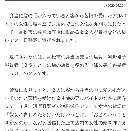
2020.05.22
弁当に髪の毛が入っていると客から苦情を受けたアルバ
イトの女性に腹を立て、店内でこの女性を丸刈りにしたと
して、高松市の弁当販売店に勤める女２人が暴行などの疑
いで２１日警察に逮捕されました。
逮捕されたのは、高松市の弁当販売店の店員、河野裕子
容疑者（３５）とこの店の店長を務める中條久美子容疑者
（５３）の２人です。
警察によりますと、２人は客から弁当の中に髪の毛が入
っていたと苦情を受けた２４歳のアルバイトの女性に腹を
立て、４月、河野容疑者が無料通信アプリで女性の電話に
「髪切れ言われたらはいだけいうとけ」「おどれいうこと
きかんのか」などと送信した上で店内で女性の頭を押さえ
つけてハサミで丸刈りにした暴行や脅迫の疑いが持たれて