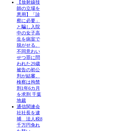
【放射線技
師の立場を
悪用】「診
察に必要」
と騙し入院
中の女子高
生を病室で
脱がせる、
不同意わい
せつ罪に問
われた29歳
被告の初公
判が結審、
検察は拘禁
刑1年6カ月
を求刑 千葉
地裁
通信関連会
社社長を逮
捕 法人税8
千万円免れ