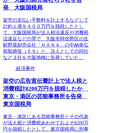
発 大阪国税局
架空の支払い手数料を計上するなどして
計約１億９４００万円を脱税したとし
て、大阪国税局が法人税法違反や消費税
法違反などの罪で、大阪市阿倍野区の生
鮮野菜卸売会社「ＨＡＮＡ」の中納幸弘
前取締役（５９）と、法人としての同社
など３社を大阪地検に告発していた。
経済事件
架空の広告宣伝費計上で法人税と
消費税計8200万円を脱税したか
東京・港区の芸能事務所を告発
東京国税局
東京・港区にある芸能事務所とその代表
が法人税と消費税あわせておよそ8200万
円を脱税したとして、東京国税局に刑事