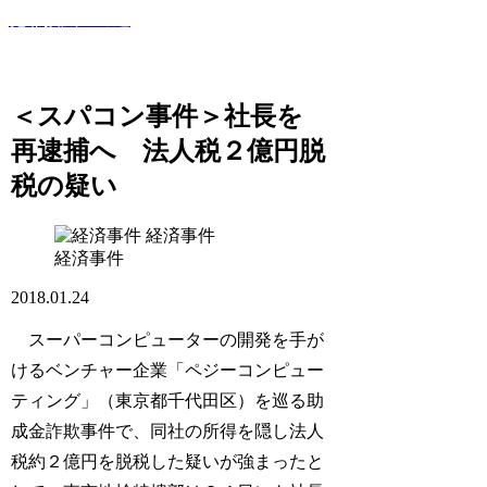
犯罪撲滅への道
このサイトでは世間で話題になった犯罪・事件・裁判等を紹
介していきます！
＜スパコン事件＞社長を
再逮捕へ 法人税２億円脱
税の疑い
経済事件
経済事件
2018.01.24
スーパーコンピューターの開発を手が
けるベンチャー企業「ペジーコンピュー
ティング」（東京都千代田区）を巡る助
成金詐欺事件で、同社の所得を隠し法人
税約２億円を脱税した疑いが強まったと