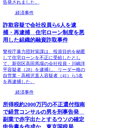
告発されました。
経済事件
詐欺容疑で会社役員ら6人を逮
捕・再逮捕 住宅ローン制度を悪
用した組織的融資詐取事件
警視庁暴力団対策課は、投資目的を秘匿
して住宅ローンを不正に受給したとし
て、新宿区高田馬場の会社役員・川嶋洋
平容疑者（28）を逮捕し、リーダー格の
自営業・高根沢直人容疑者（41）ら5名
を再逮捕した。
経済事件
所得税約2000万円の不正還付指南
で経営コンサルの男を刑事告発
副業で赤字出たとするウソの確定
申告書を作成か 東京国税局