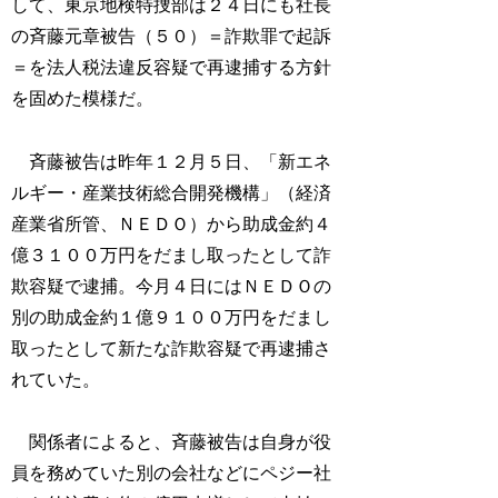
して、東京地検特捜部は２４日にも社長
の斉藤元章被告（５０）＝詐欺罪で起訴
＝を法人税法違反容疑で再逮捕する方針
を固めた模様だ。
斉藤被告は昨年１２月５日、「新エネ
ルギー・産業技術総合開発機構」（経済
産業省所管、ＮＥＤＯ）から助成金約４
億３１００万円をだまし取ったとして詐
欺容疑で逮捕。今月４日にはＮＥＤＯの
別の助成金約１億９１００万円をだまし
取ったとして新たな詐欺容疑で再逮捕さ
れていた。
関係者によると、斉藤被告は自身が役
員を務めていた別の会社などにペジー社