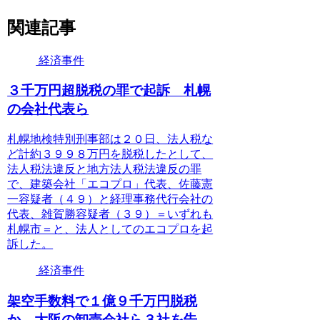
関連記事
経済事件
３千万円超脱税の罪で起訴 札幌
の会社代表ら
札幌地検特別刑事部は２０日、法人税な
ど計約３９９８万円を脱税したとして、
法人税法違反と地方法人税法違反の罪
で、建築会社「エコプロ」代表、佐藤憲
一容疑者（４９）と経理事務代行会社の
代表、雑賀勝容疑者（３９）＝いずれも
札幌市＝と、法人としてのエコプロを起
訴した。
経済事件
架空手数料で１億９千万円脱税
か 大阪の卸売会社ら３社を告