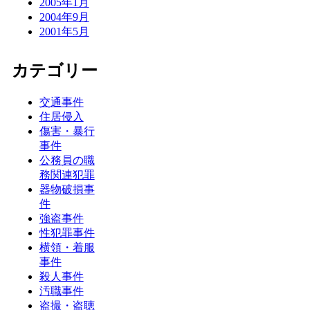
2005年1月
2004年9月
2001年5月
カテゴリー
交通事件
住居侵入
傷害・暴行
事件
公務員の職
務関連犯罪
器物破損事
件
強盗事件
性犯罪事件
横領・着服
事件
殺人事件
汚職事件
盗撮・盗聴