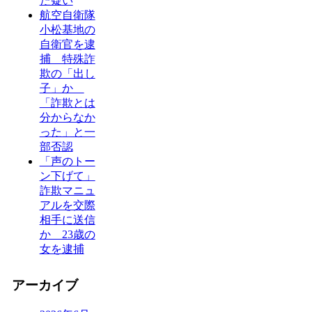
た疑い
航空自衛隊
小松基地の
自衛官を逮
捕 特殊詐
欺の「出し
子」か
「詐欺とは
分からなか
った」と一
部否認
「声のトー
ン下げて」
詐欺マニュ
アルを交際
相手に送信
か 23歳の
女を逮捕
アーカイブ