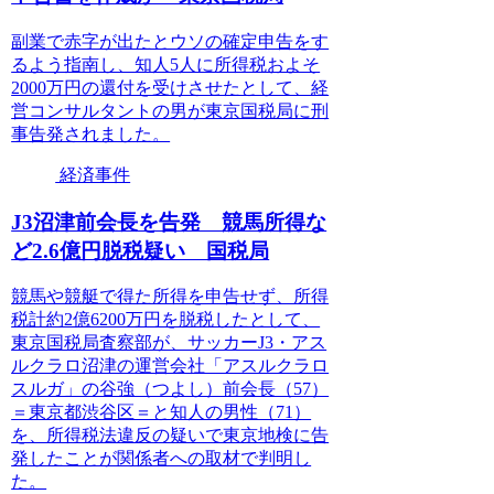
副業で赤字が出たとウソの確定申告をす
るよう指南し、知人5人に所得税およそ
2000万円の還付を受けさせたとして、経
営コンサルタントの男が東京国税局に刑
事告発されました。
経済事件
J3沼津前会長を告発 競馬所得な
ど2.6億円脱税疑い 国税局
競馬や競艇で得た所得を申告せず、所得
税計約2億6200万円を脱税したとして、
東京国税局査察部が、サッカーJ3・アス
ルクラロ沼津の運営会社「アスルクラロ
スルガ」の谷強（つよし）前会長（57）
＝東京都渋谷区＝と知人の男性（71）
を、所得税法違反の疑いで東京地検に告
発したことが関係者への取材で判明し
た。