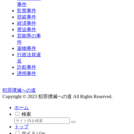
事件
監禁事件
窃盗事件
経済事件
脅迫事件
芸能界の事
件
薬物事件
行政法規違
反
詐欺事件
誘拐事件
犯罪撲滅への道
Copyright © 2023 犯罪撲滅への道 All Rights Reserved.
ホーム
検索
トップ
サイドバー