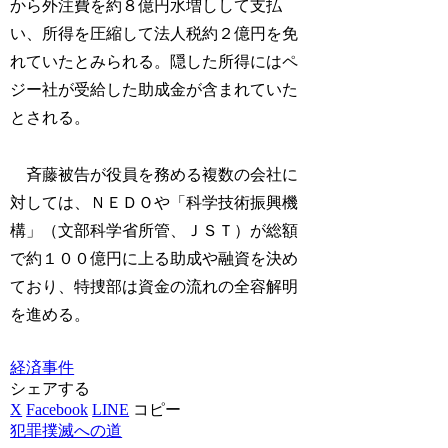
から外注費を約８億円水増しして支払
い、所得を圧縮して法人税約２億円を免
れていたとみられる。隠した所得にはペ
ジー社が受給した助成金が含まれていた
とされる。
斉藤被告が役員を務める複数の会社に
対しては、ＮＥＤＯや「科学技術振興機
構」（文部科学省所管、ＪＳＴ）が総額
で約１００億円に上る助成や融資を決め
ており、特捜部は資金の流れの全容解明
を進める。
経済事件
シェアする
X
Facebook
LINE
コピー
犯罪撲滅への道