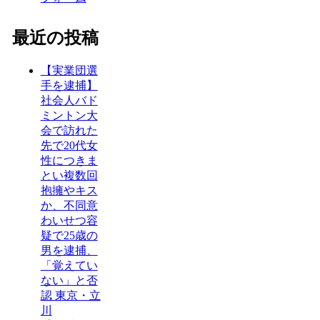
最近の投稿
【実業団選
手を逮捕】
社会人バド
ミントン大
会で訪れた
先で20代女
性につきま
とい複数回
抱擁やキス
か、不同意
わいせつ容
疑で25歳の
男を逮捕、
「覚えてい
ない」と否
認 東京・立
川