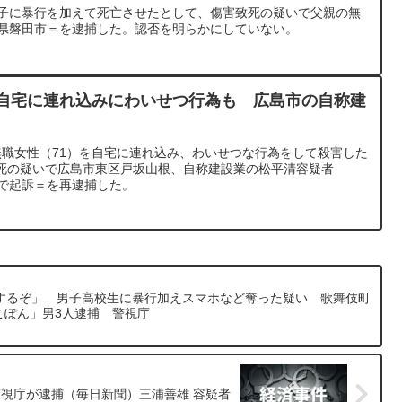
息子に暴行を加えて死亡させたとして、傷害致死の疑いで父親の無
同県磐田市＝を逮捕した。認否を明らかにしていない。
、自宅に連れ込みにわいせつ行為も 広島市の自称建
無職女性（71）を自宅に連れ込み、わいせつな行為をして殺害した
死の疑いで広島市東区戸坂山根、自称建設業の松平清容疑者
罪で起訴＝を再逮捕した。
にするぞ」 男子高校生に暴行加えスマホなど奪った疑い 歌舞伎町
こぽん」男3人逮捕 警視庁
視庁が逮捕（毎日新聞）三浦善雄 容疑者