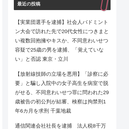
最近の投稿
【実業団選手を逮捕】社会人バドミント
ン大会で訪れた先で20代女性につきまと
い複数回抱擁やキスか、不同意わいせつ
容疑で25歳の男を逮捕、「覚えていな
い」と否認 東京・立川
【放射線技師の立場を悪用】「診察に必
要」と騙し入院中の女子高生を病室で脱
がせる、不同意わいせつ罪に問われた29
歳被告の初公判が結審、検察は拘禁刑1
年6カ月を求刑 千葉地裁
通信関連会社社長を逮捕 法人税8千万