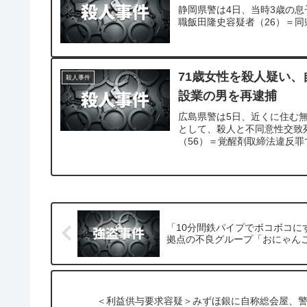
静岡県警は4日、当時3歳の
職飯田隆史容疑者（26）＝
71歳女性を殺人疑い
殺人事件
設業の男を再逮捕
広島県警は5日、近くに住む
として、殺人と不同意性交致
（56）＝覚醒剤取締法違反
「10分間鉄パイプでボコボコ
拠点の不良グループ「おにゃん
＜利益供与要求容疑＞みずほ銀に自称総会屋、警