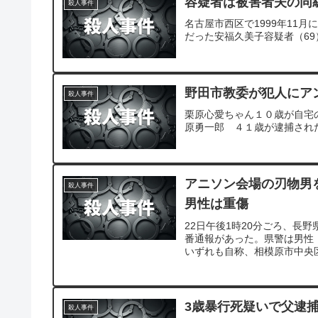
容疑者は被害者夫の同
殺人事件
名古屋市西区で1999年11
だった安福久美子容疑者（6
野田市教委が犯人にア
殺人事件
栗原心愛ちゃん１０歳が自宅
原勇一郎 ４１歳が逮捕され
アニソン会場の刃物男
殺人事件
男性は重傷
22日午後1時20分ごろ、長
番通報があった。県警は男性
いずれも自称、相模原市中央
男性は重傷だという。公園で
3歳暴行死疑いで父逮捕
殺人事件