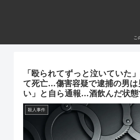
こ
「殴られてずっと泣いていた」
て死亡…傷害容疑で逮捕の男は
い」と自ら通報…酒飲んだ状態
殺人事件