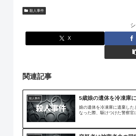
殺人事件
シ
X
関連記事
5歳娘の遺体を冷凍庫
殺人事件
娘の遺体を冷凍庫に遺棄した
なった際、駆けつけた警察官