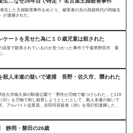
級生…なぜ26年目で特定？ 名古屋主婦殺害事件
月に発生した主婦殺害事件をめぐり、被害者の夫の高校時代の同級生
9）が逮捕された。
ンケートを見せた為に１０歳児童は殺された
の浴室で殺害されているのが見つかった事件で千葉県野田市 栗
た。
を殺人未遂の疑いで逮捕 長野・佐久市、襲われた
野県佐久市猿久保の駒場公園で「男性が刃物で傷つけられた」と119
（32）を刃物で刺し殺害しようとしたとして、殺人未遂の疑いで
区、アルバイト従業員、吉田司容疑者（38）を現行犯逮捕した。
はアニメソングのイベントが開かれていた。
 静岡・磐田の26歳