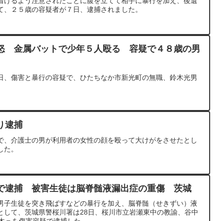
着けるよう注意されたことに腹を立てて相手に暴行を加え、後遺
て、２５歳の容疑者が７日、逮捕されました。
怒 金属バットで少年５人殴る 容疑で４８歳の男
日、傷害と暴行の容疑で、ひたちなか市新光町の無職、鈴木光男
。
り逮捕
で、介護士の男が利用者の女性の顔を殴って大けがをさせたとし
した。
で逮捕 被害生徒は脳脊髄液漏出症の重傷 茨城
男子生徒を突き飛ばすなどの暴行を加え、脳脊髄（せきずい）液
として、茨城県警桜川署は28日、桜川市立岩瀬東中の教諭、谷中
青木＝を傷害容疑で逮捕した。