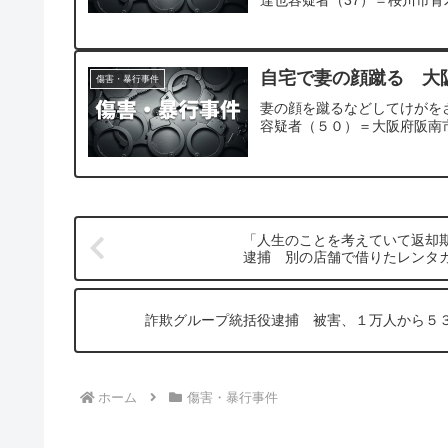
自宅で妻の顔蹴る 大
傷害・暴行事件
妻の顔を蹴るなどしてけがを
容疑者（５０）＝大阪府阪南
「人生のことを考えていて返却期
逮捕 別の店舗で借りたレンタ
詐欺グループ統括役逮捕 被害、１万人から５
ホーム
傷害・暴行事件