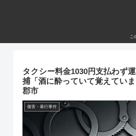
こ
タクシー料金1030円支払わず
捕「酒に酔っていて覚えていま
郡市
傷害・暴行事件