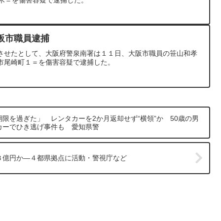
阪市職員逮捕
させたとして、大阪府警泉南署は１１日、大阪市職員の笹山和孝
市尾崎町１＝を傷害容疑で逮捕した。
限を過ぎた」 レンタカーを2か月返却せず“横領”か 50歳の男
カーでひき逃げ事件も 愛知県警
３億円か―４都県拠点に活動・警視庁など