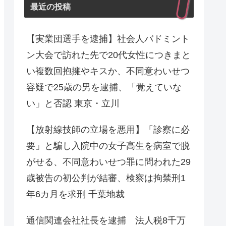
最近の投稿
【実業団選手を逮捕】社会人バドミント
ン大会で訪れた先で20代女性につきまと
い複数回抱擁やキスか、不同意わいせつ
容疑で25歳の男を逮捕、「覚えていな
い」と否認 東京・立川
【放射線技師の立場を悪用】「診察に必
要」と騙し入院中の女子高生を病室で脱
がせる、不同意わいせつ罪に問われた29
歳被告の初公判が結審、検察は拘禁刑1
年6カ月を求刑 千葉地裁
通信関連会社社長を逮捕 法人税8千万