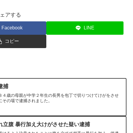
ェアする
Facebook
LINE
コピー
逮捕
３４歳の母親が中学２年生の長男を包丁で切りつけてけがをさせ
にその場で逮捕されました。
れ立腹 暴行加え大けがさせた疑い逮捕