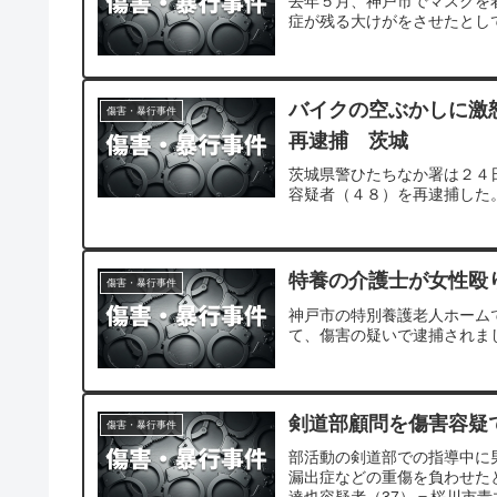
去年５月、神戸市でマスクを
症が残る大けがをさせたとし
バイクの空ぶかしに激
傷害・暴行事件
再逮捕 茨城
茨城県警ひたちなか署は２４
容疑者（４８）を再逮捕した
特養の介護士が女性殴
傷害・暴行事件
神戸市の特別養護老人ホーム
て、傷害の疑いで逮捕されま
剣道部顧問を傷害容疑
傷害・暴行事件
部活動の剣道部での指導中に
漏出症などの重傷を負わせた
達也容疑者（37）＝桜川市