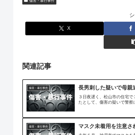
傷害・暴行事件
シ
X
関連記事
長男刺した疑いで母親
傷害・暴行事件
３日夜遅く、松山市の住宅で
たとして、傷害の疑いで警察
マスク未着用を注意さ
傷害・暴行事件