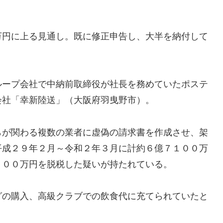
万円に上る見通し。既に修正申告し、大半を納付して
ループ会社で中納前取締役が社長を務めていたポステ
会社「幸新陸送」（大阪府羽曳野市）。
らが関わる複数の業者に虚偽の請求書を作成させ、架
平成２９年２月～令和２年３月に計約６億７１００万
４００万円を脱税した疑いが持たれている。
グの購入、高級クラブでの飲食代に充てられていたと