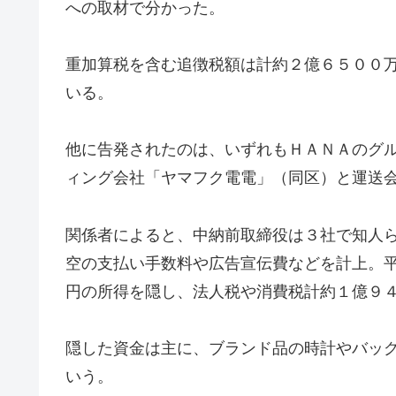
への取材で分かった。
重加算税を含む追徴税額は計約２億６５００
いる。
他に告発されたのは、いずれもＨＡＮＡのグ
ィング会社「ヤマフク電電」（同区）と運送
関係者によると、中納前取締役は３社で知人
空の支払い手数料や広告宣伝費などを計上。
円の所得を隠し、法人税や消費税計約１億９
隠した資金は主に、ブランド品の時計やバッ
いう。