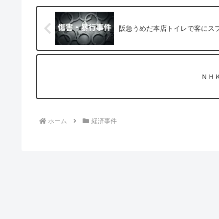
阪急うめだ本店トイレで客にスプ
ＮＨ
ホーム
経済事件