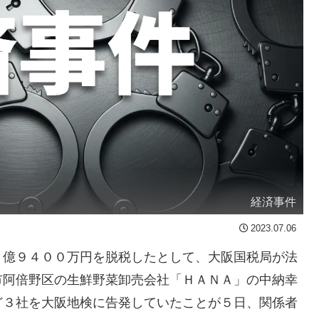
経済事件
2023.07.06
１億９４００万円を脱税したとして、大阪国税局が法
市阿倍野区の生鮮野菜卸売会社「ＨＡＮＡ」の中納幸
ど３社を大阪地検に告発していたことが５日、関係者