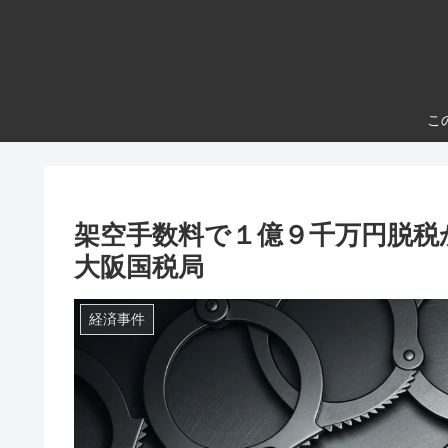
こ
架空手数料で１億９千万円脱
大阪国税局
経済事件