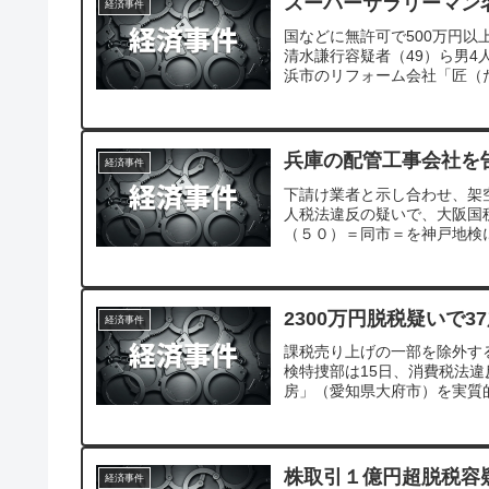
スーパーサラリーマン
経済事件
国などに無許可で500万円
清水謙行容疑者（49）ら男4
浜市のリフォーム会社「匠（
者。SNSで「スーパーサラ
兵庫の配管工事会社を
経済事件
下請け業者と示し合わせ、架
人税法違反の疑いで、大阪国
（５０）＝同市＝を神戸地検
2300万円脱税疑いで
経済事件
課税売り上げの一部を除外す
検特捜部は15日、消費税法
房」（愛知県大府市）を実質
株取引１億円超脱税容
経済事件