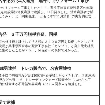
名乗る男ら4人逮捕 無許可でリフォーム工事か
以上のリフォーム工事をしたとして、警視庁は東京都渋谷区の無職、
人を建設業法違反容疑で逮捕し、11日発表した。清水容疑者は横
たくみ）」と「関東住建」=ともに昨年11月清算=の実質的経営
リーマン清水」と名乗り、豪遊生活の様子を投稿していたという。
告発 ３千万円脱税容疑、国税
空の外注費を計上して法人税約３４００万円を脱税したとして法
税局が兵庫県西宮市の配管工事会社「カンプロ」と宮川元宏社長
に告発したことが２５日、関係者への取材で分かった。
37歳男逮捕 トレカ販売で、名古屋地検
る手口で消費税など約2300万円を脱税したなどとして、名古屋地
違反などの疑いで、トレーディングカード販売会社「ぶたさん工
的に経営する石井裕弥容疑者（37）＝同市＝を逮捕した。
疑で逮捕