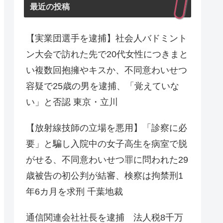
最近の投稿
【実業団選手を逮捕】社会人バドミント
ン大会で訪れた先で20代女性につきまと
い複数回抱擁やキスか、不同意わいせつ
容疑で25歳の男を逮捕、「覚えていな
い」と否認 東京・立川
【放射線技師の立場を悪用】「診察に必
要」と騙し入院中の女子高生を病室で脱
がせる、不同意わいせつ罪に問われた29
歳被告の初公判が結審、検察は拘禁刑1
年6カ月を求刑 千葉地裁
通信関連会社社長を逮捕 法人税8千万