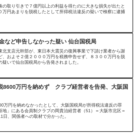
株の取り引きで７億円以上の利益を得たのに大きな損失が出たと
０万円あまりを脱税したとして所得税法違反の疑いで検察に逮捕
礼金など申告しなかった疑い 仙台国税局
東北支店元幹部が、東日本大震災の復興事業で下請け業者から謝
ど、およそ２億２０００万円を税務申告せず、８３００万円を脱
の疑いで仙台国税局から告発されました。
税8600万円を納めず クラブ経営者を告発、大阪国
600万円を納めなかったとして、大阪国税局が所得税法違反の罪
新地」にある会員制クラブの岡貴治経営者（51）＝大阪市北区＝
11日、関係者への取材で分かった。