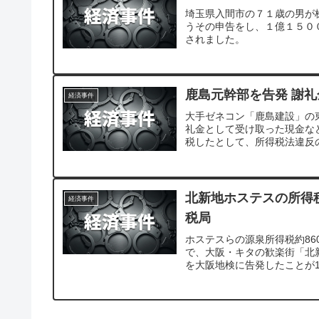
埼玉県入間市の７１歳の男が
うその申告をし、１億１５０
されました。
鹿島元幹部を告発 謝
経済事件
大手ゼネコン「鹿島建設」の
礼金として受け取った現金な
税したとして、所得税法違反
北新地ホステスの所得
経済事件
税局
ホステスらの源泉所得税約8
で、大阪・キタの歓楽街「北
を大阪地検に告発したことが