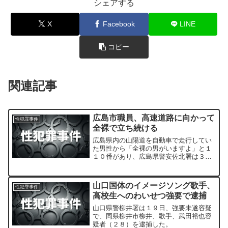
シェアする
X
Facebook
LINE
コピー
関連記事
広島市職員、高速道路に向かって
性犯罪事件
全裸で立ち続ける
広島県内の山陽道を自動車で走行してい
た男性から「全裸の男がいますよ」と１
１０番があり、広島県警安佐北署は３
日、公然わいせつの疑いで広島市環境局
西環境事業所の職員・ 津川洋輔 容疑者
（４２）＝同市安佐北区＝を現行犯逮捕
山口国体のイメージソング歌手、
性犯罪事件
した。
高校生へのわいせつ強要で逮捕
山口県警柳井署は１９日、強要未遂容疑
で、同県柳井市柳井、歌手、武田裕也容
疑者（２８）を逮捕した。