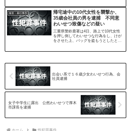
松井周矢（２５）＝川崎市川崎区＝を現
行犯逮捕した。
帰宅途中の10代女性を襲撃か、
傷害・暴行事件
35歳会社員の男を逮捕 不同意
わいせつ致傷などの疑い
三重県警鈴鹿署は4日、路上で10代女性
を押し倒してわいせつな行為をし、けが
をさせた上、バッグを盗もうとしたとし
て、鈴鹿市矢橋1丁目の会社員、中野真人
容疑者（35）を不同意わいせつ致傷と窃
盗未遂の疑いで逮捕しました。
出会い系で１６歳少女わいせつ行為、会
社員逮捕
女子中学生に露出 公然わいせつで厚木
市課長を逮捕
ホーム
性犯罪事件