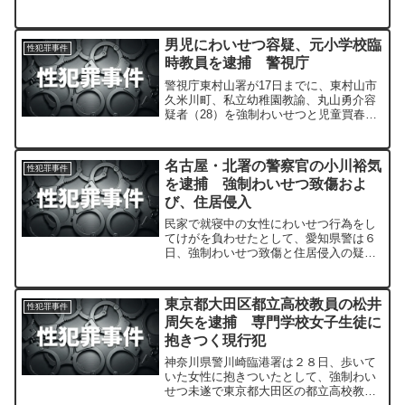
男児にわいせつ容疑、元小学校臨
性犯罪事件
時教員を逮捕 警視庁
警視庁東村山署が17日までに、東村山市
久米川町、私立幼稚園教諭、丸山勇介容
疑者（28）を強制わいせつと児童買春・
児童ポルノ禁止法違反（児童ポルノ製
造）容疑で逮捕していたことが同署への
取材で分かった。
名古屋・北署の警察官の小川裕気
性犯罪事件
を逮捕 強制わいせつ致傷およ
び、住居侵入
民家で就寝中の女性にわいせつ行為をし
てけがを負わせたとして、愛知県警は６
日、強制わいせつ致傷と住居侵入の疑い
で、名古屋・北署地域課巡査、小川裕気
容疑者（２２）＝名古屋市西区万代町２
＝を逮捕した。
東京都大田区都立高校教員の松井
性犯罪事件
周矢を逮捕 専門学校女子生徒に
抱きつく現行犯
神奈川県警川崎臨港署は２８日、歩いて
いた女性に抱きついたとして、強制わい
せつ未遂で東京都大田区の都立高校教員