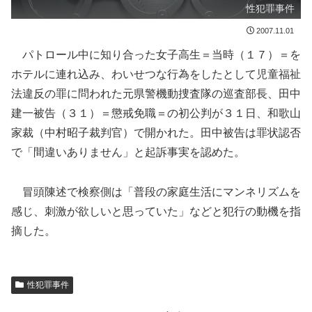
性犯罪事件
2007.11.01
パトロール中に知り合った女子高生＝当時（１７）＝を
ホテルに連れ込み、わいせつな行為をしたとして児童福祉
法違反の罪に問われた元県警機動捜査隊の巡査部長、田中
建一被告（３１）＝懲戒免職＝の初公判が３１日、和歌山
家裁（中村昭子裁判官）で開かれた。田中被告は罪状認否
で「間違いありません」と起訴事実を認めた。
冒頭陳述で検察側は「普段の家庭生活にマンネリズムを
感じ、刺激が欲しいと思っていた」などと犯行の動機を指
摘した。
性犯罪事件