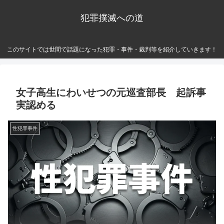
犯罪撲滅への道
このサイトでは世間で話題になった犯罪・事件・裁判等を紹介していきます！
女子高生にわいせつの元巡査部長 起訴事
実認める
性犯罪事件