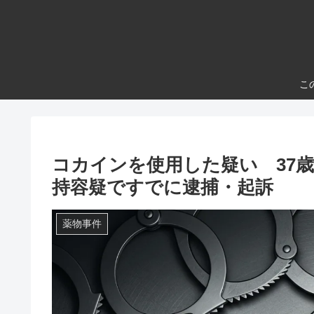
こ
コカインを使用した疑い 37
持容疑ですでに逮捕・起訴
薬物事件