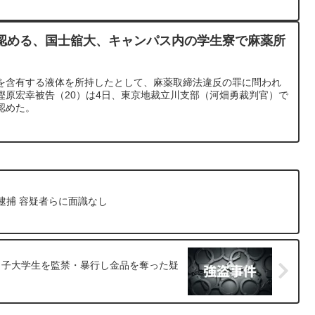
認める、国士舘大、キャンパス内の学生寮で麻薬所
を含有する液体を所持したとして、麻薬取締法違反の罪に問われ
樫原宏幸被告（20）は4日、東京地裁立川支部（河畑勇裁判官）で
認めた。
人逮捕 容疑者らに面識なし
男子大学生を監禁・暴行し金品を奪った疑