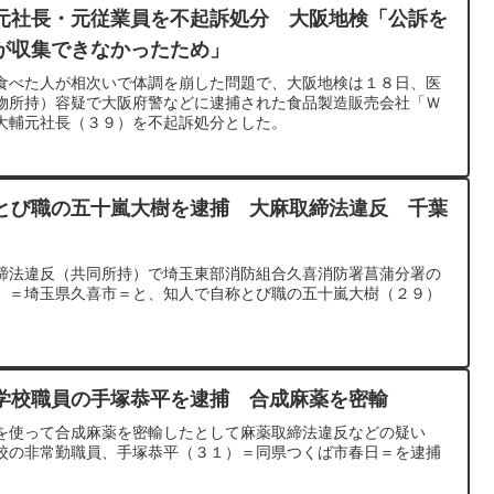
元社長・元従業員を不起訴処分 大阪地検「公訴を
が収集できなかったため」
べた人が相次いで体調を崩した問題で、大阪地検は１８日、医
物所持）容疑で大阪府警などに逮捕された食品製造販売会社「Ｗ
大輔元社長（３９）を不起訴処分とした。
とび職の五十嵐大樹を逮捕 大麻取締法違反 千葉
締法違反（共同所持）で埼玉東部消防組合久喜消防署菖蒲分署の
）＝埼玉県久喜市＝と、知人で自称とび職の五十嵐大樹（２９）
。
学校職員の手塚恭平を逮捕 合成麻薬を密輸
を使って合成麻薬を密輸したとして麻薬取締法違反などの疑い
校の非常勤職員、手塚恭平（３１）＝同県つくば市春日＝を逮捕