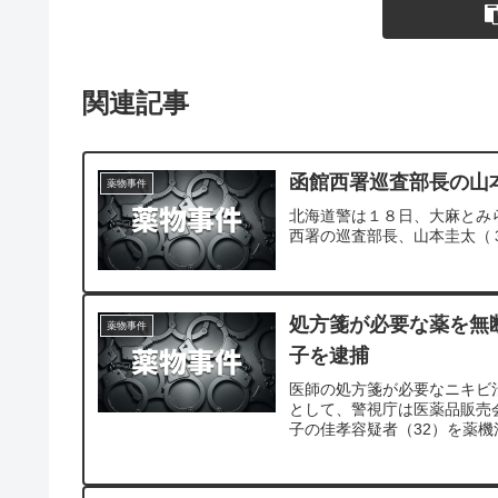
関連記事
函館西署巡査部長の山
薬物事件
北海道警は１８日、大麻とみ
西署の巡査部長、山本圭太（
処方箋が必要な薬を無
薬物事件
子を逮捕
医師の処方箋が必要なニキビ
として、警視庁は医薬品販売
子の佳孝容疑者（32）を薬