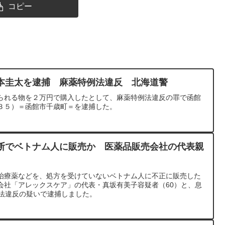
コピー
本圭太を逮捕 麻薬特例法違反 北海道警
られる物を２万円で購入したとして、麻薬特例法違反の罪で函館
３５）＝函館市千歳町＝を逮捕した。
断でベトナム人に販売か 医薬品販売会社の代表親
治療薬などを、処方を受けていないベトナム人に不正に販売した
会社「アレックスケア」の代表・真坂有美子容疑者（60）と、息
機法違反の疑いで逮捕しました。