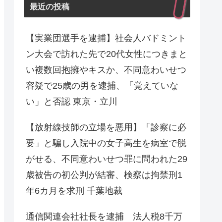
最近の投稿
【実業団選手を逮捕】社会人バドミント
ン大会で訪れた先で20代女性につきまと
い複数回抱擁やキスか、不同意わいせつ
容疑で25歳の男を逮捕、「覚えていな
い」と否認 東京・立川
【放射線技師の立場を悪用】「診察に必
要」と騙し入院中の女子高生を病室で脱
がせる、不同意わいせつ罪に問われた29
歳被告の初公判が結審、検察は拘禁刑1
年6カ月を求刑 千葉地裁
通信関連会社社長を逮捕 法人税8千万