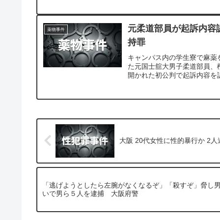
元柔道部員が起訴内容
薬物事件
持罪
キャンパス内の学生寮で麻薬
た元国士舘大男子柔道部員、
開かれた初公判で起訴内容を
大阪 20代女性に性的暴行か 2
「逃げようとしたら左腕がなくなるぞ」「殺すぞ」脅し
いで男ら５人を逮捕 大阪府警