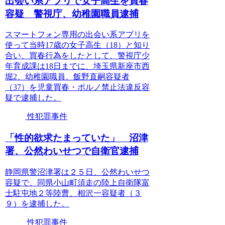
出会い系アプリで女子高生を買春
容疑 警視庁、幼稚園職員逮捕
スマートフォン専用の出会い系アプリを
使って当時17歳の女子高生（18）と知り
合い、買春行為をしたとして、警視庁少
年育成課は18日までに、埼玉県新座市西
堀2、幼稚園職員、飯野直嗣容疑者
（37）を児童買春・ポルノ禁止法違反容
疑で逮捕した。
性犯罪事件
「性的欲求たまっていた」 沼津
署、公然わいせつで自衛官逮捕
静岡県警沼津署は２５日、公然わいせつ
容疑で、同県小山町須走の陸上自衛隊富
士駐屯地２等陸曹、相沢一容疑者（３
９）を逮捕した。
性犯罪事件