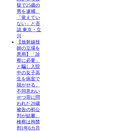
疑で25歳の
男を逮捕、
「覚えてい
ない」と否
認 東京・立
川
【放射線技
師の立場を
悪用】「診
察に必要」
と騙し入院
中の女子高
生を病室で
脱がせる、
不同意わい
せつ罪に問
われた29歳
被告の初公
判が結審、
検察は拘禁
刑1年6カ月