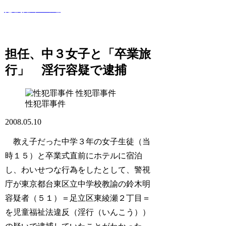
犯罪撲滅への道
このサイトでは世間で話題になった犯罪・事件・裁判等を紹
介していきます！
担任、中３女子と「卒業旅
行」 淫行容疑で逮捕
性犯罪事件
性犯罪事件
2008.05.10
教え子だった中学３年の女子生徒（当
時１５）と卒業式直前にホテルに宿泊
し、わいせつな行為をしたとして、警視
庁が東京都台東区立中学校教諭の鈴木明
容疑者（５１）＝足立区東綾瀬２丁目＝
を児童福祉法違反（淫行（いんこう））