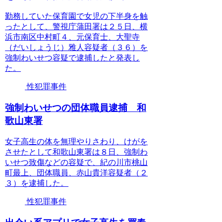
勤務していた保育園で女児の下半身を触
ったとして、警視庁蒲田署は２５日、横
浜市南区中村町４、元保育士、大聖寺
（だいしょうじ）雅人容疑者（３６）を
強制わいせつ容疑で逮捕したと発表し
た。
性犯罪事件
強制わいせつの団体職員逮捕 和
歌山東署
女子高生の体を無理やりさわり、けがを
させたとして和歌山東署は８日、強制わ
いせつ致傷などの容疑で、紀の川市桃山
町最上、団体職員、赤山貴洋容疑者（２
３）を逮捕した。
性犯罪事件