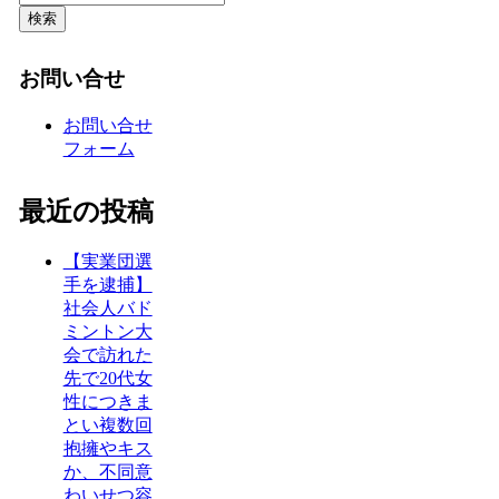
検索
お問い合せ
お問い合せ
フォーム
最近の投稿
【実業団選
手を逮捕】
社会人バド
ミントン大
会で訪れた
先で20代女
性につきま
とい複数回
抱擁やキス
か、不同意
わいせつ容