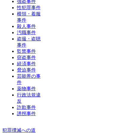
強盗事件
性犯罪事件
横領・着服
事件
殺人事件
汚職事件
盗撮・盗聴
事件
監禁事件
窃盗事件
経済事件
脅迫事件
芸能界の事
件
薬物事件
行政法規違
反
詐欺事件
誘拐事件
犯罪撲滅への道