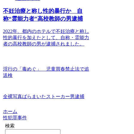
不妊治療と称し性的暴行か 自
称“霊能力者”高校教師の男逮捕
2022年、都内のホテルで不妊治療と称し
性的暴行を加えたとして、自称・霊能力
者の高校教師の男が逮捕されました。
淫行の「毒めぐ」 児童買春禁止法で追
送検
全裸写真ばらまいたストーカー男逮捕
ホーム
性犯罪事件
検索