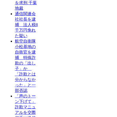
を求刑 千葉
地裁
通信関連会
社社長を逮
捕 法人税8
千万円免れ
た疑い
航空自衛隊
小松基地の
自衛官を逮
捕 特殊詐
欺の「出し
子」か
「詐欺とは
分からなか
った」と一
部否認
「声のトー
ン下げて」
詐欺マニュ
アルを交際