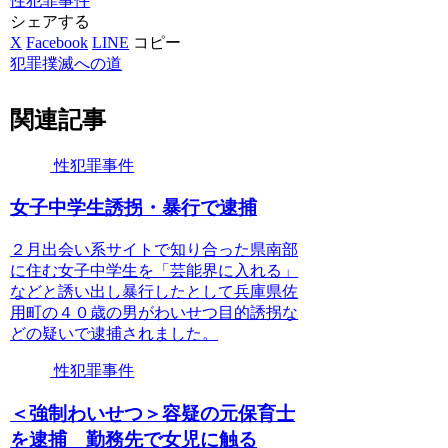
性犯罪事件
シェアする
X
Facebook
LINE
コピー
犯罪撲滅への道
関連記事
性犯罪事件
女子中学生誘拐・暴行で逮捕
２月出会い系サイトで知り合った県南部
に住む女子中学生を「芸能界に入れる」
などと誘い出し暴行したとして兵庫県佐
用町の４０歳の男がわいせつ目的誘拐な
どの疑いで逮捕されました。
性犯罪事件
＜強制わいせつ＞容疑の元保育士
を逮捕 勤務先で女児に触る