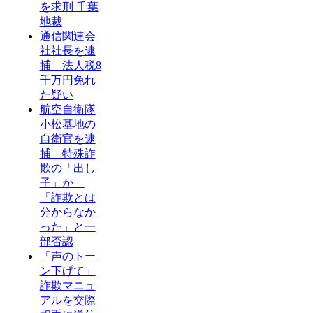
を求刑 千葉
地裁
通信関連会
社社長を逮
捕 法人税8
千万円免れ
た疑い
航空自衛隊
小松基地の
自衛官を逮
捕 特殊詐
欺の「出し
子」か
「詐欺とは
分からなか
った」と一
部否認
「声のトー
ン下げて」
詐欺マニュ
アルを交際