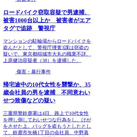
ロードバイク窃取容疑で男逮捕、
被害1000台以上か 被害者がエア
タグで追跡 警視庁
マンションの駐輪場からロードバイクを
盗んだとして、警視庁捜査3課は窃盗の
疑いで、東京都稲城市大丸の職業不詳、
上原健治容疑者（38）を逮捕した。
傷害・暴行事件
帰宅途中の10代女性を襲撃か、35
歳会社員の男を逮捕 不同意わい
せつ致傷などの疑い
三重県警鈴鹿署は4日、路上で10代女性
を押し倒してわいせつな行為をし、けが
をさせた上、バッグを盗もうとしたとし
て、鈴鹿市矢橋1丁目の会社員、中野真