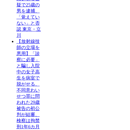
疑で25歳の
男を逮捕、
「覚えてい
ない」と否
認 東京・立
川
【放射線技
師の立場を
悪用】「診
察に必要」
と騙し入院
中の女子高
生を病室で
脱がせる、
不同意わい
せつ罪に問
われた29歳
被告の初公
判が結審、
検察は拘禁
刑1年6カ月