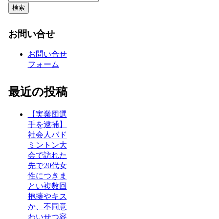
検索
お問い合せ
お問い合せ
フォーム
最近の投稿
【実業団選
手を逮捕】
社会人バド
ミントン大
会で訪れた
先で20代女
性につきま
とい複数回
抱擁やキス
か、不同意
わいせつ容