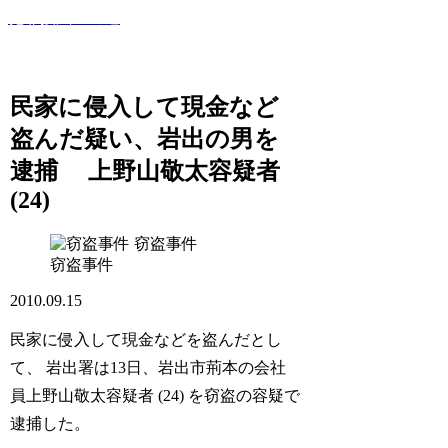
犯罪撲滅への道
このサイトでは世間で話題になった犯罪・事件・裁判等を紹
介していきます！
民家に侵入して現金など
盗んだ疑い、岩出の男を
逮捕 上野山敬太容疑者
(24)
窃盗事件
窃盗事件
2010.09.15
民家に侵入して現金などを盗んだとし
て、 岩出署は13日、岩出市荊本の会社
員上野山敬太容疑者 (24) を窃盗の容疑で
逮捕した。