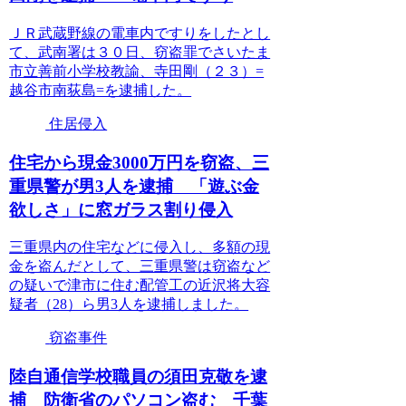
ＪＲ武蔵野線の電車内ですりをしたとし
て、武南署は３０日、窃盗罪でさいたま
市立善前小学校教諭、寺田剛（２３）=
越谷市南荻島=を逮捕した。
住居侵入
住宅から現金3000万円を窃盗、三
重県警が男3人を逮捕 「遊ぶ金
欲しさ」に窓ガラス割り侵入
三重県内の住宅などに侵入し、多額の現
金を盗んだとして、三重県警は窃盗など
の疑いで津市に住む配管工の近沢将大容
疑者（28）ら男3人を逮捕しました。
窃盗事件
陸自通信学校職員の須田克敬を逮
捕 防衛省のパソコン盗む 千葉