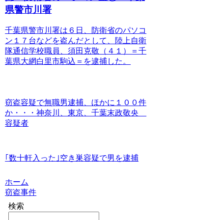
県警市川署
千葉県警市川署は６日、防衛省のパソコ
ン１７台などを盗んだとして、陸上自衛
隊通信学校職員、須田克敬（４１）＝千
葉県大網白里市駒込＝を逮捕した。
窃盗容疑で無職男逮捕、ほかに１００件
か・・・神奈川、東京、千葉末政敬央
容疑者
｢数十軒入った｣空き巣容疑で男を逮捕
ホーム
窃盗事件
検索