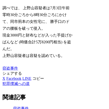
調べでは、 上野山容疑者は7月3日午前
零時30分ごろから8時30分ごろにかけ
て、同市荊本の女性宅に、 勝手口のド
アの腰板を破って侵入。
現金3000円と財布などが入った手提げか
ばんなど (時価合計5万8200円相当) を盗
んだ。
上野山容疑者は容疑を認めている。
窃盗事件
シェアする
X
Facebook
LINE
コピー
犯罪撲滅への道
関連記事
窃盗事件