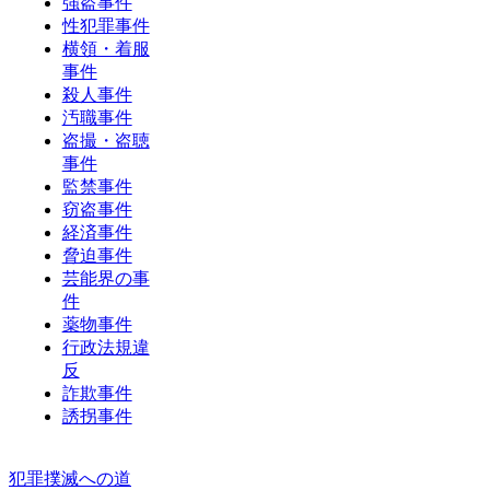
強盗事件
性犯罪事件
横領・着服
事件
殺人事件
汚職事件
盗撮・盗聴
事件
監禁事件
窃盗事件
経済事件
脅迫事件
芸能界の事
件
薬物事件
行政法規違
反
詐欺事件
誘拐事件
犯罪撲滅への道