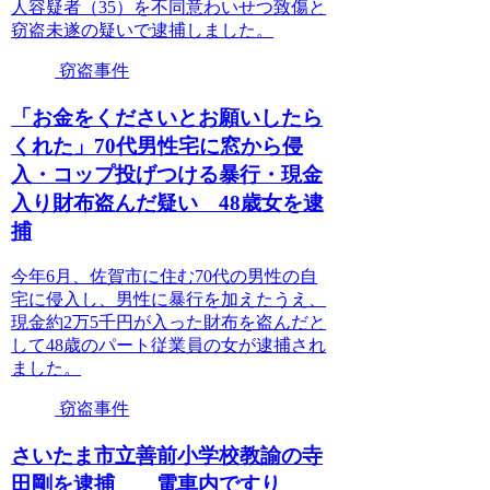
人容疑者（35）を不同意わいせつ致傷と
窃盗未遂の疑いで逮捕しました。
窃盗事件
「お金をくださいとお願いしたら
くれた」70代男性宅に窓から侵
入・コップ投げつける暴行・現金
入り財布盗んだ疑い 48歳女を逮
捕
今年6月、佐賀市に住む70代の男性の自
宅に侵入し、男性に暴行を加えたうえ、
現金約2万5千円が入った財布を盗んだと
して48歳のパート従業員の女が逮捕され
ました。
窃盗事件
さいたま市立善前小学校教諭の寺
田剛を逮捕 電車内ですり