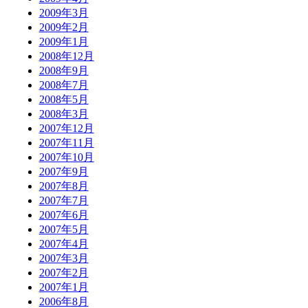
2009年3月
2009年2月
2009年1月
2008年12月
2008年9月
2008年7月
2008年5月
2008年3月
2007年12月
2007年11月
2007年10月
2007年9月
2007年8月
2007年7月
2007年6月
2007年5月
2007年4月
2007年3月
2007年2月
2007年1月
2006年8月