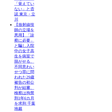
「覚えてい
ない」と否
認 東京・立
川
【放射線技
師の立場を
悪用】「診
察に必要」
と騙し入院
中の女子高
生を病室で
脱がせる、
不同意わい
せつ罪に問
われた29歳
被告の初公
判が結審、
検察は拘禁
刑1年6カ月
を求刑 千葉
地裁