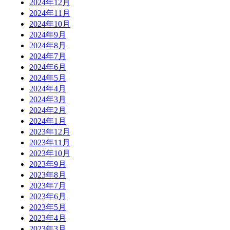
2024年12月
2024年11月
2024年10月
2024年9月
2024年8月
2024年7月
2024年6月
2024年5月
2024年4月
2024年3月
2024年2月
2024年1月
2023年12月
2023年11月
2023年10月
2023年9月
2023年8月
2023年7月
2023年6月
2023年5月
2023年4月
2023年3月