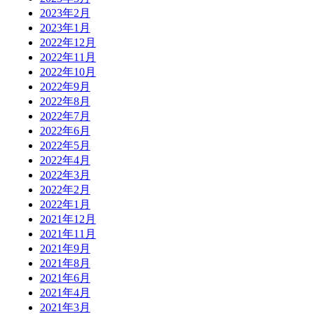
2023年2月
2023年1月
2022年12月
2022年11月
2022年10月
2022年9月
2022年8月
2022年7月
2022年6月
2022年5月
2022年4月
2022年3月
2022年2月
2022年1月
2021年12月
2021年11月
2021年9月
2021年8月
2021年6月
2021年4月
2021年3月