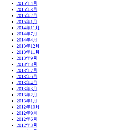
2015年4月
2015年3月
2015年2月
2015年1月
2014年11月
2014年7月
2014年4月
2013年12月
2013年11月
2013年9月
2013年8月
2013年7月
2013年6月
2013年4月
2013年3月
2013年2月
2013年1月
2012年10月
2012年9月
2012年6月
2012年3月