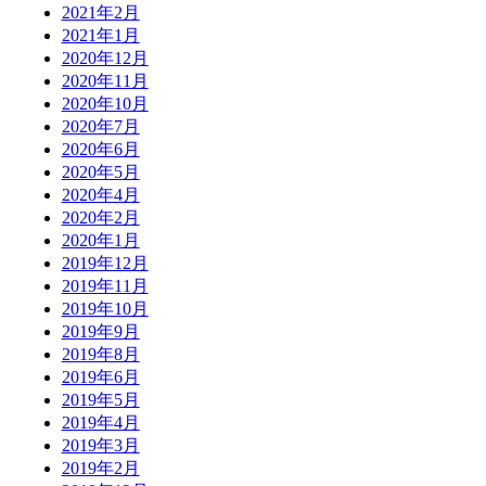
2021年2月
2021年1月
2020年12月
2020年11月
2020年10月
2020年7月
2020年6月
2020年5月
2020年4月
2020年2月
2020年1月
2019年12月
2019年11月
2019年10月
2019年9月
2019年8月
2019年6月
2019年5月
2019年4月
2019年3月
2019年2月