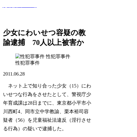
犯罪撲滅への道
このサイトでは世間で話題になった犯罪・事件・裁判等を紹
介していきます！
少女にわいせつ容疑の教
諭逮捕 70人以上被害か
性犯罪事件
性犯罪事件
2011.06.28
ネット上で知り合った少女（15）にわ
いせつな行為をさせたとして、警視庁少
年育成課は28日までに、東京都小平市小
川西町4、同市立中学教諭、栗本裕司容
疑者（56）を児童福祉法違反（淫行させ
る行為）の疑いで逮捕した。