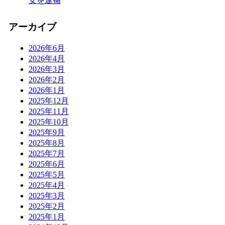
女を逮捕
アーカイブ
2026年6月
2026年4月
2026年3月
2026年2月
2026年1月
2025年12月
2025年11月
2025年10月
2025年9月
2025年8月
2025年7月
2025年6月
2025年5月
2025年4月
2025年3月
2025年2月
2025年1月