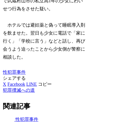
で武蔵村山市の私立高1年の少女にわい
せつ行為をさせた疑い。
ホテルでは避妊薬と偽って睡眠導入剤
を飲ませた。翌日も少女に電話で「家に
行く」「学校に言う」などと話し、再び
会うよう迫ったことから少女側が警察に
相談した。
性犯罪事件
シェアする
X
Facebook
LINE
コピー
犯罪撲滅への道
関連記事
性犯罪事件