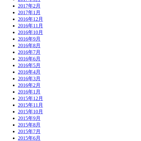
2017年2月
2017年1月
2016年12月
2016年11月
2016年10月
2016年9月
2016年8月
2016年7月
2016年6月
2016年5月
2016年4月
2016年3月
2016年2月
2016年1月
2015年12月
2015年11月
2015年10月
2015年9月
2015年8月
2015年7月
2015年6月