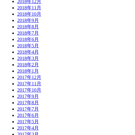
2018年12月
2018年11月
2018年10月
2018年9月
2018年8月
2018年7月
2018年6月
2018年5月
2018年4月
2018年3月
2018年2月
2018年1月
2017年12月
2017年11月
2017年10月
2017年9月
2017年8月
2017年7月
2017年6月
2017年5月
2017年4月
2017年3月