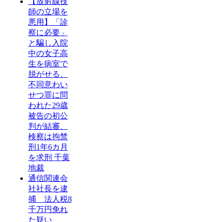
【放射線技
師の立場を
悪用】「診
察に必要」
と騙し入院
中の女子高
生を病室で
脱がせる、
不同意わい
せつ罪に問
われた29歳
被告の初公
判が結審、
検察は拘禁
刑1年6カ月
を求刑 千葉
地裁
通信関連会
社社長を逮
捕 法人税8
千万円免れ
た疑い