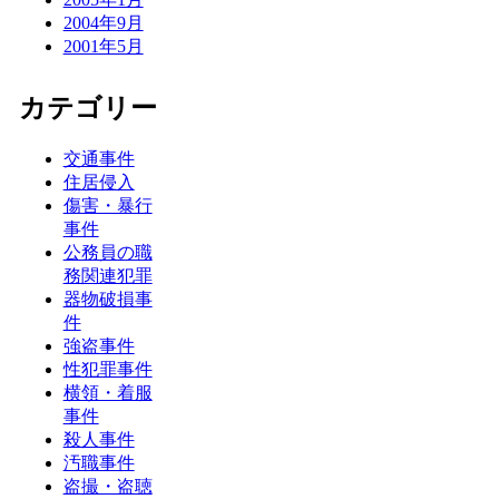
2004年9月
2001年5月
カテゴリー
交通事件
住居侵入
傷害・暴行
事件
公務員の職
務関連犯罪
器物破損事
件
強盗事件
性犯罪事件
横領・着服
事件
殺人事件
汚職事件
盗撮・盗聴