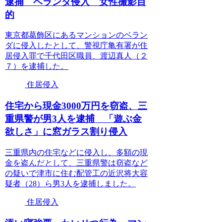
逮捕 ベランダ侵入 女性撮影目
的
東京都葛飾区にあるマンションのベラン
ダに侵入したとして、警視庁亀有署が住
居侵入罪で千代田区職員、渡辺真人（２
７）を逮捕した。
住居侵入
住宅から現金3000万円を窃盗、三
重県警が男3人を逮捕 「遊ぶ金
欲しさ」に窓ガラス割り侵入
三重県内の住宅などに侵入し、多額の現
金を盗んだとして、三重県警は窃盗など
の疑いで津市に住む配管工の近沢将大容
疑者（28）ら男3人を逮捕しました。
住居侵入