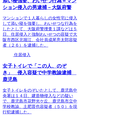
添い寝強要、わいせつ行為＝マン
ション侵入の男逮捕－大阪府警
マンションで１人暮らしの女性宅に侵入
して添い寝を強要し、わいせつな行為を
したとして、大阪府警捜査１課などは５
日、住居侵入と強制わいせつの容疑で大
阪市西区北堀江、会社員成尾亮太郎容疑
者（２６）を逮捕した。
住居侵入
女子トイレで「この人、のぞ
き」 侵入容疑で中学教諭逮捕
鹿児島
女子トイレをのぞいたとして、鹿児島中
央署は１４日、建造物侵入などの疑い
で、鹿児島市花野光ケ丘、鹿児島市立中
学校教諭、土肥晋也容疑者（５０）を現
行犯逮捕した。