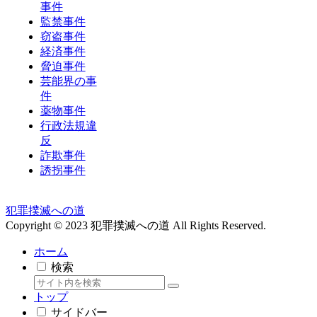
事件
監禁事件
窃盗事件
経済事件
脅迫事件
芸能界の事
件
薬物事件
行政法規違
反
詐欺事件
誘拐事件
犯罪撲滅への道
Copyright © 2023 犯罪撲滅への道 All Rights Reserved.
ホーム
検索
トップ
サイドバー