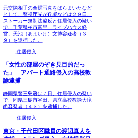
元交際相手の全裸写真をばらまいたなど
として、警視庁光が丘署などは２９日、
ストーカー規制法違反と住居侵入の疑い
で、千葉県柏市富里、ライブハウス経
営、天池（あまいけ）文博容疑者（３
９）を逮捕した。
住居侵入
「女性の部屋のぞき見目的だっ
た」 アパート通路侵入の高校教
諭逮捕
静岡県警三島署は７日、住居侵入の疑い
で、同県三島市谷田、県立高校教諭大滝
尚容疑者（４３）を逮捕した。
住居侵入
東京・千代田区職員の渡辺真人を