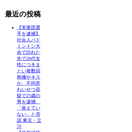
最近の投稿
【実業団選
手を逮捕】
社会人バド
ミントン大
会で訪れた
先で20代女
性につきま
とい複数回
抱擁やキス
か、不同意
わいせつ容
疑で25歳の
男を逮捕、
「覚えてい
ない」と否
認 東京・立
川