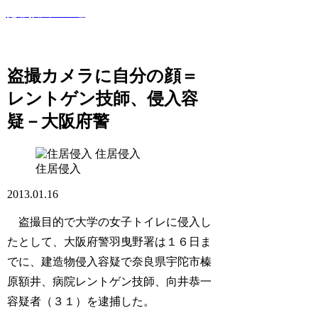
犯罪撲滅への道
このサイトでは世間で話題になった犯罪・事件・裁判等を紹
介していきます！
盗撮カメラに自分の顔＝
レントゲン技師、侵入容
疑－大阪府警
住居侵入
住居侵入
2013.01.16
盗撮目的で大学の女子トイレに侵入し
たとして、大阪府警羽曳野署は１６日ま
でに、建造物侵入容疑で奈良県宇陀市榛
原額井、病院レントゲン技師、向井恭一
容疑者（３１）を逮捕した。