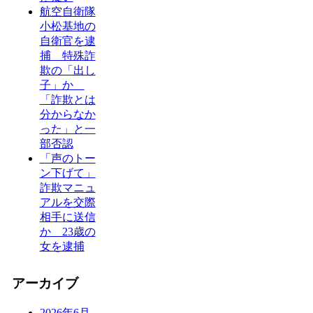
航空自衛隊
小松基地の
自衛官を逮
捕 特殊詐
欺の「出し
子」か
「詐欺とは
分からなか
った」と一
部否認
「声のトー
ン下げて」
詐欺マニュ
アルを交際
相手に送信
か 23歳の
女を逮捕
アーカイブ
2026年6月