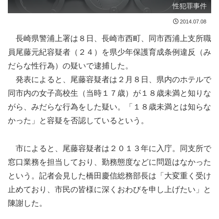
性犯罪事件
2014.07.08
長崎県警浦上署は８日、長崎市西町、同市西浦上支所職
員尾藤元紀容疑者（２４）を県少年保護育成条例違反（み
だらな性行為）の疑いで逮捕した。
発表によると、尾藤容疑者は２月８日、県内のホテルで
同市内の女子高校生（当時１７歳）が１８歳未満と知りな
がら、みだらな行為をした疑い。「１８歳未満とは知らな
かった」と容疑を否認しているという。
市によると、尾藤容疑者は２０１３年に入庁。同支所で
窓口業務を担当しており、勤務態度などに問題はなかった
という。記者会見した橋田慶信総務部長は「大変重く受け
止めており、市民の皆様に深くおわびを申し上げたい」と
陳謝した。