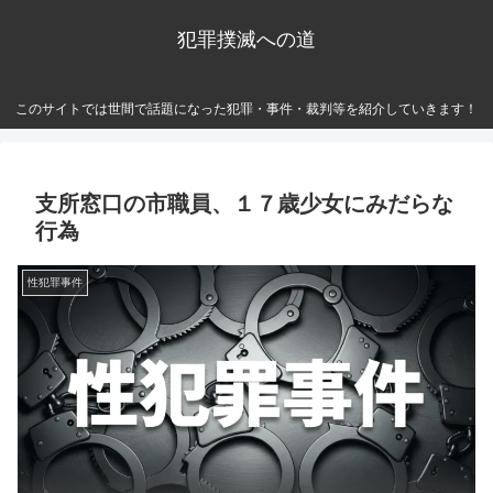
犯罪撲滅への道
このサイトでは世間で話題になった犯罪・事件・裁判等を紹介していきます！
支所窓口の市職員、１７歳少女にみだらな
行為
性犯罪事件