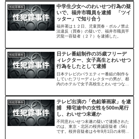
中学生少女へのわいせつ行為の疑
性犯罪事件
いで、福井市職員を逮捕 「ツイ
ッター」で知り合う
福井署は１２日、児童買春・ポルノ禁止
法違反（買春）の疑いで、福井市職員平
沢龍一容疑者（２７）を逮捕した。
日テレ番組制作の35歳フリーデ
性犯罪事件
ィレクター、女子高生とわいせつ
行為をしたとして逮捕
日本テレビのバラエティー番組の制作を
していたフリーディレクターの男が、都
内のホテルで女子高校生とわいせつな行
為をしたとして、警視庁に逮捕された。
テレビ出演の「色鉛筆画家」を逮
性犯罪事件
捕 帰宅途中の女性を500m尾行
し、わいせつ未遂か
不同意わいせつ未遂の疑いで逮捕された
のは、東京・北区の桜井誠容疑者（56）
です。桜井容疑者は今年9月1日の未明、
自宅近くの路上で、帰宅途中だった20代