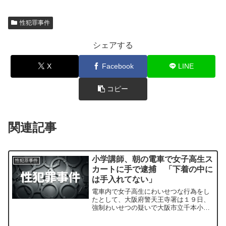
性犯罪事件
シェアする
X
Facebook
LINE
コピー
関連記事
小学講師、朝の電車で女子高生ス
性犯罪事件
カートに手で逮捕 「下着の中に
は手入れてない」
電車内で女子高生にわいせつな行為をし
たとして、大阪府警天王寺署は１９日、
強制わいせつの疑いで大阪市立千本小学
校非常勤講師、 羽生義人容疑者（５７）
＝堺市南区御池台＝を逮捕した。