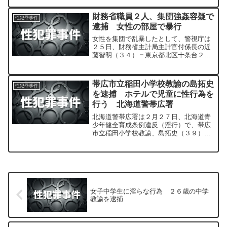
女性に背後から抱きつき、わいせつな行
為をしようとした疑いが持たれていま
財務省職員２人、集団強姦容疑で
性犯罪事件
す。
逮捕 女性の部屋で暴行
女性を集団で乱暴したとして、警視庁は
２５日、財務省主計局主計官付係長の近
藤智明（３４）＝東京都北区十条台２丁
目＝、主計官付財務事務官の広瀬佑樹
（２８）＝世田谷区上用賀４丁目＝の両
容疑者を集団強姦（ごうかん）容疑で逮
帯広市立稲田小学校教諭の島拓史
性犯罪事件
捕した。
を逮捕 ホテルで児童に性行為を
行う 北海道警帯広署
北海道警帯広署は２月２７日、北海道青
少年健全育成条例違反（淫行）で、帯広
市立稲田小学校教諭、島拓史（３９）＝
幕別町軍岡＝を逮捕した。
女子中学生に淫らな行為 ２６歳の中学
教諭を逮捕