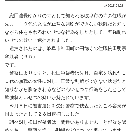
2015.08.28
織田信長ゆかりの寺として知られる岐阜市の寺の住職が
先月、１０代の女性が正常な判断ができない状態だと知り
ながら体をさわるわいせつな行為をしたとして、準強制わ
いせつの疑いで逮捕されました。
逮捕されたのは、岐阜市神田町の円徳寺の住職松田明宗
容疑者（６５）
です。
警察によりますと、松田容疑者は先月、自宅を訪れた１
０代の無職の女性に対し、正常な判断ができない状態だと
知りながら胸をさわるなどのわいせつな行為をしたとして
準強制わいせつの疑いが持たれています。
今月５日に被害届けを受け警察で捜査したところ容疑が
固まったとして２８日逮捕しました。
調べ対し松田容疑者は「間違いありません」と容疑を認
めており、警察で詳しい動機などについて調べています。