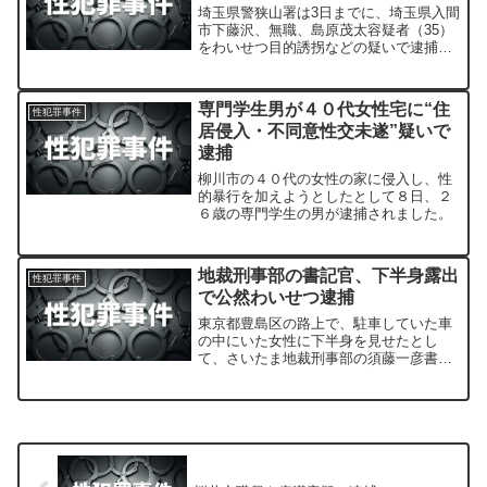
埼玉県警狭山署は3日までに、埼玉県入間
市下藤沢、無職、島原茂太容疑者（35）
をわいせつ目的誘拐などの疑いで逮捕し
た。
専門学生男が４０代女性宅に“住
性犯罪事件
居侵入・不同意性交未遂”疑いで
逮捕
柳川市の４０代の女性の家に侵入し、性
的暴行を加えようとしたとして８日、２
６歳の専門学生の男が逮捕されました。
地裁刑事部の書記官、下半身露出
性犯罪事件
で公然わいせつ逮捕
東京都豊島区の路上で、駐車していた車
の中にいた女性に下半身を見せたとし
て、さいたま地裁刑事部の須藤一彦書記
官（３６）が昨年末、警視庁池袋署に公
然わいせつの現行犯で逮捕されていたこ
とがわかった。