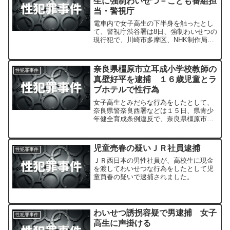
生に強制わいせつ－こども番組担
当・警視庁
電車内で女子高生の下半身を触ったとし
て、警視庁渋谷署は8日、強制わいせつの
現行犯で、川崎市多摩区、NHK制作局青
少年・こども番組部のディレクター今井
洋介容疑者（30）を逮捕した。
奈良県橿原市立耳成小学校教師の
性犯罪事件
真壁好平を逮捕 １６歳児童とラ
ブホテルで性行為
女子高生とみだらな行為をしたとして、
奈良県警奈良西署などは１５日、県青少
年健全育成条例違反で、奈良県橿原市立
耳成小学校教諭、真壁好平（２４）＝奈
良県田原本町三笠＝を逮捕した。
児童売春の疑いＪＲ社員逮捕
性犯罪事件
ＪＲ西日本の男性社員が、高校生に現金
を渡してわいせつな行為をしたとして児
童買春の疑いで逮捕されました。
わいせつ誘拐容疑で男逮捕 女子
性犯罪事件
高生に声掛ける