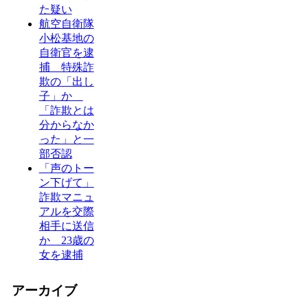
た疑い
航空自衛隊
小松基地の
自衛官を逮
捕 特殊詐
欺の「出し
子」か
「詐欺とは
分からなか
った」と一
部否認
「声のトー
ン下げて」
詐欺マニュ
アルを交際
相手に送信
か 23歳の
女を逮捕
アーカイブ