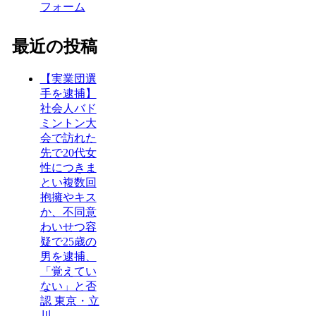
フォーム
最近の投稿
【実業団選
手を逮捕】
社会人バド
ミントン大
会で訪れた
先で20代女
性につきま
とい複数回
抱擁やキス
か、不同意
わいせつ容
疑で25歳の
男を逮捕、
「覚えてい
ない」と否
認 東京・立
川