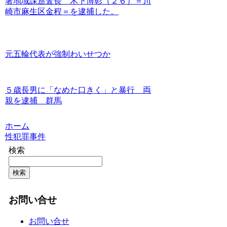
署地域課巡査長 木下博彰（２６）＝川
崎市麻生区金程＝を逮捕した。
元五輪代表が強制わいせつか
５歳長男に「なめた口きく」と暴行 両
親を逮捕 群馬
ホーム
性犯罪事件
検索
検索
お問い合せ
お問い合せ