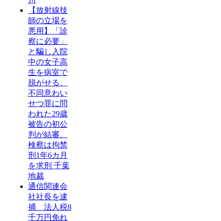
【放射線技
師の立場を
悪用】「診
察に必要」
と騙し入院
中の女子高
生を病室で
脱がせる、
不同意わい
せつ罪に問
われた29歳
被告の初公
判が結審、
検察は拘禁
刑1年6カ月
を求刑 千葉
地裁
通信関連会
社社長を逮
捕 法人税8
千万円免れ