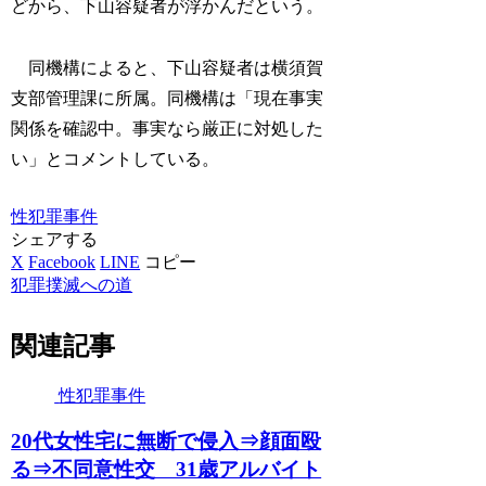
どから、下山容疑者が浮かんだという。
同機構によると、下山容疑者は横須賀
支部管理課に所属。同機構は「現在事実
関係を確認中。事実なら厳正に対処した
い」とコメントしている。
性犯罪事件
シェアする
X
Facebook
LINE
コピー
犯罪撲滅への道
関連記事
性犯罪事件
20代女性宅に無断で侵入⇒顔面殴
る⇒不同意性交 31歳アルバイト