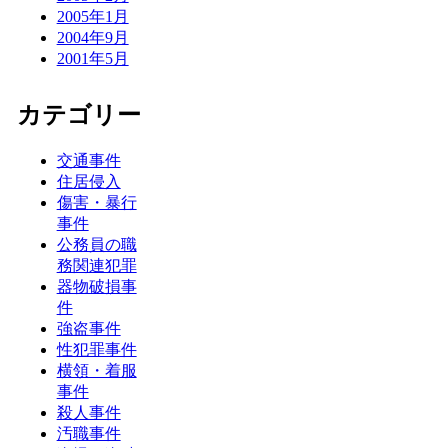
2005年1月
2004年9月
2001年5月
カテゴリー
交通事件
住居侵入
傷害・暴行
事件
公務員の職
務関連犯罪
器物破損事
件
強盗事件
性犯罪事件
横領・着服
事件
殺人事件
汚職事件