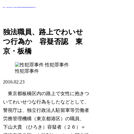
犯罪撲滅への道
このサイトでは世間で話題になった犯罪・事件・裁判等を紹
介していきます！
独法職員、路上でわいせ
つ行為か 容疑否認 東
京・板橋
性犯罪事件
性犯罪事件
2016.02.23
東京都板橋区内の路上で女性に抱きつ
いてわいせつな行為をしたなどとして、
警視庁は、独立行政法人駐留軍等労働者
労務管理機構（東京都港区）の職員、
下山大貴 （ひろき）容疑者（２６）＝