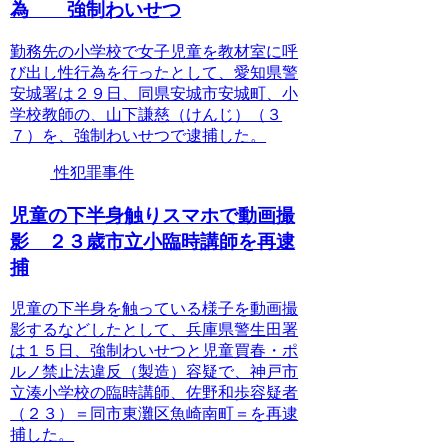
為 強制わいせつ
勤務先の小学校で女子児童を教材室に呼
び出し性行為を行ったとして、愛知県警
安城署は２９日、同県安城市安城町、小
学校教師の、山下謙慈（けんじ）（３
７）を、強制わいせつで逮捕した。
性犯罪事件
児童の下半身触りスマホで動画撮
影 ２３歳市立小臨時講師を再逮
捕
児童の下半身を触っている様子を動画撮
影するなどしたとして、兵庫県警生田署
は１５日、強制わいせつと児童買春・ポ
ルノ禁止法違反（製造）容疑で、神戸市
立湊小学校の臨時講師、佐野和歩容疑者
（２３）＝同市東灘区魚崎南町＝を再逮
捕した。