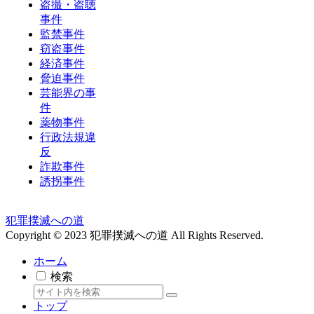
盗撮・盗聴
事件
監禁事件
窃盗事件
経済事件
脅迫事件
芸能界の事
件
薬物事件
行政法規違
反
詐欺事件
誘拐事件
犯罪撲滅への道
Copyright © 2023 犯罪撲滅への道 All Rights Reserved.
ホーム
検索
トップ