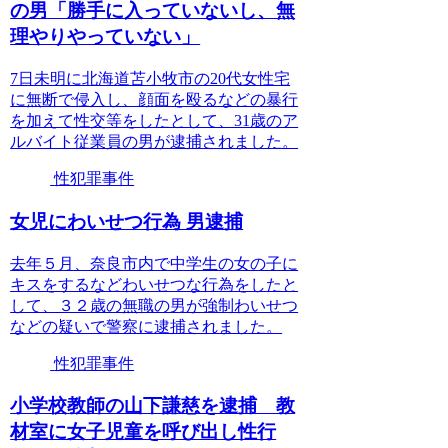
の男「勝手に入っていないし、無
理やりやっていない」
7日未明に北海道苫小牧市の20代女性宅
に無断で侵入し、顔面を殴るなどの暴行
を加えて性交等をしたとして、31歳のア
ルバイト従業員の男が逮捕されました。
性犯罪事件
女児にわいせつ行為 男逮捕
去年５月、奈良市内で中学生の女の子に
キスをするなどわいせつな行為をしたと
して、３２歳の無職の男が強制わいせつ
などの疑いで警察に逮捕されました。
性犯罪事件
小学校教師の山下謙慈を逮捕 教
材室に女子児童を呼び出し性行