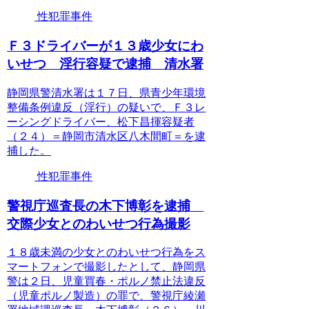
性犯罪事件
Ｆ３ドライバーが１３歳少女にわ
いせつ 淫行容疑で逮捕 清水署
静岡県警清水署は１７日、県青少年環境
整備条例違反（淫行）の疑いで、Ｆ３レ
ーシングドライバー、松下昌揮容疑者
（２４）＝静岡市清水区八木間町＝を逮
捕した。
性犯罪事件
警視庁巡査長の木下博彰を逮捕
交際少女とのわいせつ行為撮影
１８歳未満の少女とのわいせつ行為をス
マートフォンで撮影したとして、静岡県
警は２日、児童買春・ポルノ禁止法違反
（児童ポルノ製造）の罪で、警視庁綾瀬