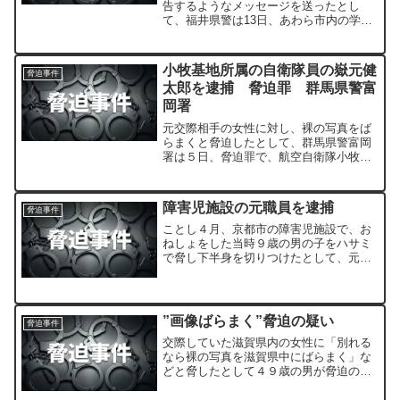
告するようなメッセージを送ったとし
て、福井県警は13日、あわら市内の学校
に勤務する講師、吉岡里香容疑者（33）
を脅迫の疑いで逮捕しました。
小牧基地所属の自衛隊員の嶽元健
脅迫事件
太郎を逮捕 脅迫罪 群馬県警富
岡署
元交際相手の女性に対し、裸の写真をば
らまくと脅迫したとして、群馬県警富岡
署は５日、脅迫罪で、航空自衛隊小牧基
地所属の３等空曹、嶽元健太郎（２７）
＝愛知県小牧市春日寺＝を逮捕した。
障害児施設の元職員を逮捕
脅迫事件
ことし４月、京都市の障害児施設で、お
ねしょをした当時９歳の男の子をハサミ
で脅し下半身を切りつけたとして、元職
員の男が脅迫と傷害の疑いで警察に逮捕
されました。
”画像ばらまく”脅迫の疑い
脅迫事件
交際していた滋賀県内の女性に「別れる
なら裸の写真を滋賀県中にばらまく」な
どと脅したとして４９歳の男が脅迫の疑
いで逮捕されました。