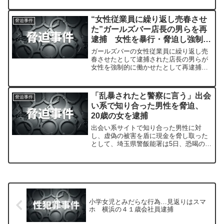
“女性従業員に繰り返し売春させ
脅迫事件
た”ガールズバー店長の男らを再
逮捕 女性を暴行・脅迫し強制的
に働かせたか
ガールズバーの女性従業員に繰り返し売
春させたとして逮捕された店長の男らが
女性を強制的に働かせたとして再逮捕さ
れました。
「乱暴されたと警察に言う」出会
脅迫事件
い系で知り合った男性を脅迫、
20歳の女を逮捕
出会い系サイトで知り合った男性に対
し、虚偽の被害を盾に現金を脅し取った
として、埼玉県警飯能署は5日、恐喝の疑
いで飯能市岩渕の無職、石森樹萌（じゅ
ほう）容疑者（20）を逮捕しました。
小学女児とみだらな行為…見返りはスマ
ホ 横浜の４１歳会社員逮捕