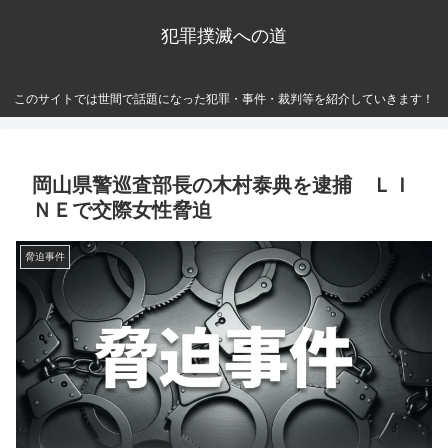
犯罪撲滅への道
このサイトでは世間で話題になった犯罪・事件・裁判等を紹介していきます！
岡山県警巡査部長の木村泰典を逮捕 ＬＩ
ＮＥで交際女性脅迫
脅迫事件