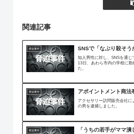
関連記事
SNSで「なぶり殺そう
脅迫事件
知人男性に対し、SNSを通
13日、あわら市内の学校に
た。
アポイントメント商法事
脅迫事件
アクセサリー訪問販売会社に
の男を逮捕しました。
「うちの若手がママ潰
脅迫事件