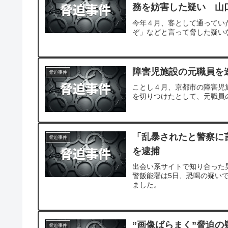
務を妨害した疑い 山
今年４月、客として通ってい
ぞ」などと言って脅した疑い
障害児施設の元職員を
脅迫事件
ことし４月、京都市の障害児
を切りつけたとして、元職員
「乱暴されたと警察に
脅迫事件
を逮捕
出会い系サイトで知り合った
警飯能署は5日、恐喝の疑い
ました。
”画像ばらまく”脅迫の
脅迫事件