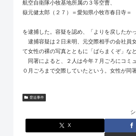
航空自衛隊小牧基地所属の３等空曹、
嶽元健太郎（２７）＝愛知県小牧市春日寺＝
を逮捕した。容疑を認め、「よりを戻したか
逮捕容疑は２日未明、元交際相手の会社員女
て女性の裸の写真とともに「ばらまくぞ」な
同署によると、２人は今年７月ごろにコミュ
０月ごろまで交際していたという。女性が同
脅迫事件
シ
X