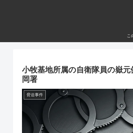
こ
小牧基地所属の自衛隊員の嶽元
岡署
脅迫事件