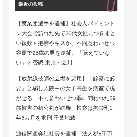
最近の投稿
【実業団選手を逮捕】社会人バドミント
ン大会で訪れた先で20代女性につきまと
い複数回抱擁やキスか、不同意わいせつ
容疑で25歳の男を逮捕、「覚えていな
い」と否認 東京・立川
【放射線技師の立場を悪用】「診察に必
要」と騙し入院中の女子高生を病室で脱
がせる、不同意わいせつ罪に問われた29
歳被告の初公判が結審、検察は拘禁刑1
年6カ月を求刑 千葉地裁
通信関連会社社長を逮捕 法人税8千万