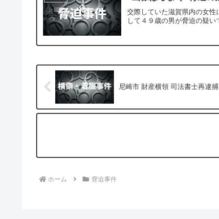
交際していた滋賀県内の女性
して４９歳の男が脅迫の疑い
尼崎市 財産横領 司法書士再逮捕
ホーム
脅迫事件