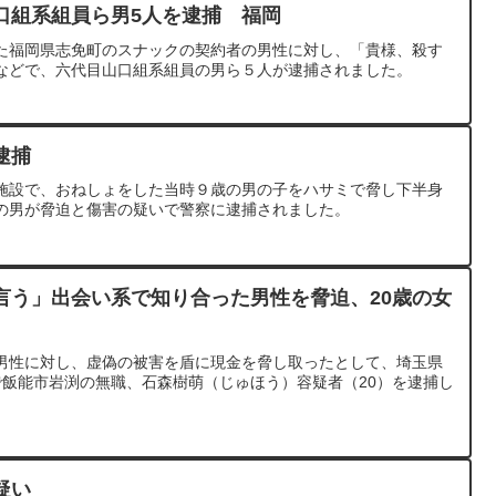
口組系組員ら男5人を逮捕 福岡
た福岡県志免町のスナックの契約者の男性に対し、「貴様、殺す
などで、六代目山口組系組員の男ら５人が逮捕されました。
逮捕
施設で、おねしょをした当時９歳の男の子をハサミで脅し下半身
の男が脅迫と傷害の疑いで警察に逮捕されました。
言う」出会い系で知り合った男性を脅迫、20歳の女
男性に対し、虚偽の被害を盾に現金を脅し取ったとして、埼玉県
で飯能市岩渕の無職、石森樹萌（じゅほう）容疑者（20）を逮捕し
疑い