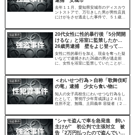
逮捕 安城市
去年１１月、愛知県安城市のディスカウ
ントストアで、万引きした男が男性店員
にけがをさせ逃走した事件で、５１歳の
男が逮捕されました。
20代女性に性的暴行後「5分間開
強盗事件
けるな」と浴室に監禁したか…
26歳男逮捕 壁をよじ登って建
物内に侵入
女性に性的暴行を加え、現金を奪った疑
いなどで逮捕された26歳の男が逃走前
に、女性を浴室に監禁していたことが分
かりました。
＜わいせつ行為＞自称「歌舞伎町
強盗事件
の竜」逮捕 少女ら食い物に
知人の女子高校生にわいせつな行為をし
たとして、警視庁少年育成課は２４日、
住所不定、無職、土田義幸 容疑者（２
７）を児童福祉法違反容疑で逮捕したと
発表した。
“シャモ盗んで車を急発進 飼い
強盗事件
主けが” 初公判で主張対立 被
告「2万円払ったので盗んでいな