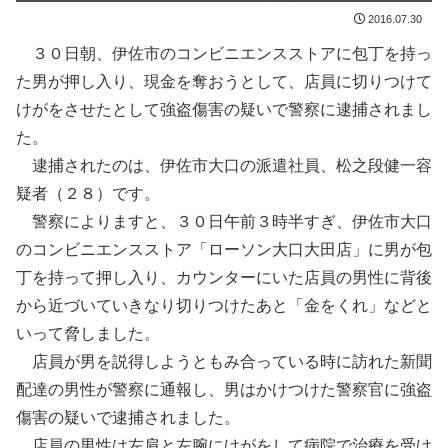
2016.07.30
３０日朝、伊佐市のコンビニエンスストアに包丁を持っ
た男が押し入り、現金を奪おうとして、店員に切りつけて
けがをさせたとして強盗傷害の疑いで警察に逮捕されまし
た。
逮捕されたのは、伊佐市大口の派遣社員、松之段健一容
疑者（２８）です。
警察によりますと、３０日午前３時半すぎ、伊佐市大口
のコンビニエンスストア「ローソン大口大田店」に男が包
丁を持って押し入り、カウンターにいた店員の男性に背後
から近づいていきなり切りつけたあと「金をくれ」などと
いって脅しました。
店員が男を説得しようともみ合っている時に訪れた新聞
配達の男性が警察に通報し、男はかけつけた警察官に強盗
傷害の疑いで逮捕されました。
店員の男性は左肩と左腕にけがをして病院で治療を受け