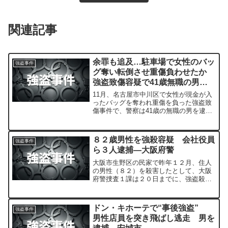
関連記事
余罪も追及…駐車場で女性のバッ
強盗事件
グ奪い転倒させ重傷負わせたか
強盗致傷容疑で41歳無職の男逮
捕
11月、名古屋市中川区で女性が現金が入
ったバッグを奪われ重傷を負った強盗致
傷事件で、警察は41歳の無職の男を逮捕
しました。
８２歳男性を強殺容疑 会社役員
強盗事件
ら３人逮捕―大阪府警
大阪市生野区の民家で昨年１２月、住人
の男性（８２）を殺害したとして、大阪
府警捜査１課は２０日までに、強盗殺人
容疑などで、会社役員請川正和容疑者
（４４）＝大阪府八尾市山本町南＝ら男
女３人を逮捕した。認否は明らかにして
ドン・キホーテで“事後強盗”
強盗事件
いない。同課は詳しい動機を調べる。
男性店員を突き飛ばし逃走 男を