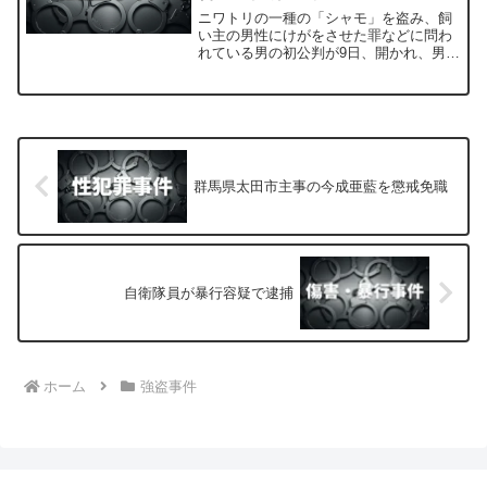
い」無罪主張 検察「購入約束し
ニワトリの一種の「シャモ」を盗み、飼
ていない」 福岡地裁
い主の男性にけがをさせた罪などに問わ
れている男の初公判が9日、開かれ、男は
起訴内容を否認しました。
群馬県太田市主事の今成亜藍を懲戒免職
自衛隊員が暴行容疑で逮捕
ホーム
強盗事件