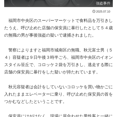
強盗事件
2025.07.10
福岡市中央区のスーパーマーケットで食料品を万引きし
たうえ、呼び止めた店舗の保安員に暴行したとして５４歳
の無職の男が事後強盗の疑いで逮捕されました。
警察によりますと福岡市城南区の無職、秋元富士男（５
４）容疑者は９日午後３時半ごろ、福岡市中央区のイオン
スタイル笹丘で、コロッケ２袋を万引きし、逃走する際に
店舗の保安員に暴行をした疑いが持たれています。
秋元容疑者は会計をしていないコロッケを買い物かごに
入れたままエレベーターに乗り、呼び止めた保安員の首を
つかむなどしたということです。
保安員にけがはなく、現場に居合わせた男性客と一緒に