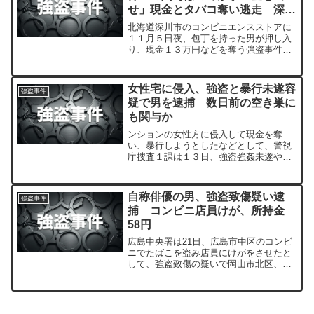
せ」現金とタバコ奪い逃走 深川
市
北海道深川市のコンビニエンスストアに
１１月５日夜、包丁を持った男が押し入
り、現金１３万円などを奪う強盗事件が
ありました。
女性宅に侵入、強盗と暴行未遂容
強盗事件
疑で男を逮捕 数日前の空き巣に
も関与か
ンションの女性方に侵入して現金を奪
い、暴行しようとしたなどとして、警視
庁捜査１課は１３日、強盗強姦未遂や窃
盗などの疑いで、東京都北区上十条、無
職、 小佐井彰 容疑者（３５）を逮捕し
た。
自称俳優の男、強盗致傷疑い逮
強盗事件
捕 コンビニ店員けが、所持金
58円
広島中央署は21日、広島市中区のコンビ
ニでたばこを盗み店員にけがをさせたと
して、強盗致傷の疑いで岡山市北区、自
称俳優厨子悟至容疑者（40）を現行犯逮
捕した。