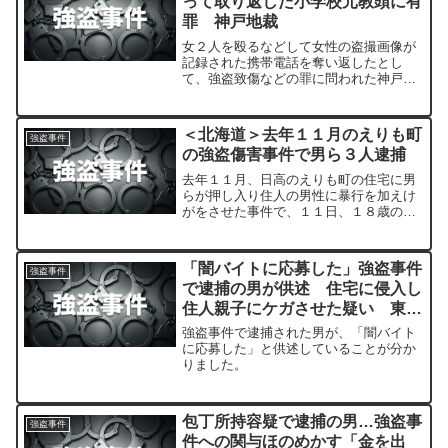
って取り返した小学校元教頭に有
罪 神戸地裁
女２人を殴るなどして女性の盗撮画像が
記録された携帯電話を奪い返したとし
て、強盗致傷などの罪に問われた神戸市
立湊山小元教頭、宮松克育被告（５４）
＝起訴休職中、同市北区＝の裁判員裁判
の判決公判が２５日、神戸地裁で開かれ
＜北海道＞去年１１月のえりも町
強盗事件
た。
の強盗傷害事件で男ら３人逮捕
去年１１月、日高のえりも町の住宅に男
らが押し入り住人の男性に暴行を加えけ
がをさせた事件で、１１日、１８歳の少
年を含む３人が逮捕されました。
「闇バイトに応募した」強盗事件
強盗事件
で逮捕の男が供述 住宅に侵入し
住人親子にケガさせた疑い 東
京・練馬区
強盗事件で逮捕された男が、「闇バイト
に応募した」と供述していることが分か
りました。
包丁所持容疑で逮捕の男…強盗事
強盗事件
件への関与ほのめかす「金を出