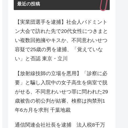
最近の投稿
【実業団選手を逮捕】社会人バドミント
ン大会で訪れた先で20代女性につきまと
い複数回抱擁やキスか、不同意わいせつ
容疑で25歳の男を逮捕、「覚えていな
い」と否認 東京・立川
【放射線技師の立場を悪用】「診察に必
要」と騙し入院中の女子高生を病室で脱
がせる、不同意わいせつ罪に問われた29
歳被告の初公判が結審、検察は拘禁刑1
年6カ月を求刑 千葉地裁
通信関連会社社長を逮捕 法人税8千万