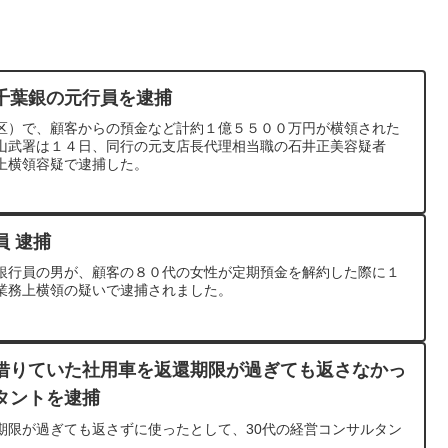
千葉銀の元行員を逮捕
区）で、顧客からの預金など計約１億５５００万円が横領された
山武署は１４日、同行の元支店長代理相当職の石井正美容疑者
上横領容疑で逮捕した。
員 逮捕
銀行員の男が、顧客の８０代の女性が定期預金を解約した際に１
業務上横領の疑いで逮捕されました。
借りていた社用車を返還期限が過ぎても返さなかっ
タントを逮捕
期限が過ぎても返さずに使ったとして、30代の経営コンサルタン