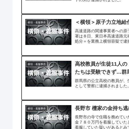
＜横領＞原子力立地給
横領・着服事件
高速道路の関連事業者への原
署は８日、東日本高速道路元
処分＝を業務上横領容疑で逮
高校教員が生徒11人
横領・着服事件
たちは受験できず…群
群馬県の公立高校の教員が、
として警察に逮捕されました
長野市 檀家の金持ち逃
横領・着服事件
長野市の寺で住職を務めてい
金７８０万円を着服していた
着服していた疑いがあるとみ