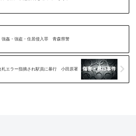
 強姦・強盗・住居侵入罪 青森県警
改札エラー指摘され駅員に暴行 小田原署