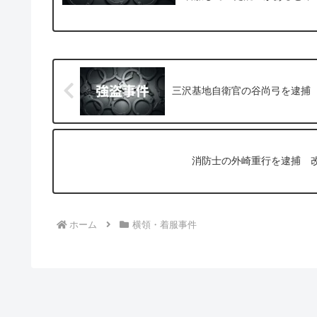
三沢基地自衛官の谷尚弓を逮捕
消防士の外崎重行を逮捕 
ホーム
横領・着服事件