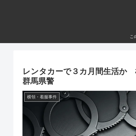
こ
レンタカーで３カ月間生活か
群馬県警
横領・着服事件