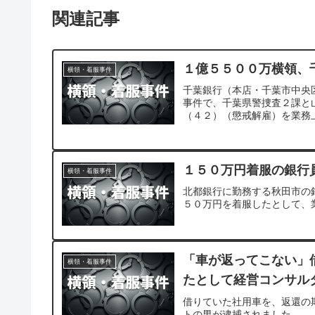
関連記事
１億５５００万横領、
横領・着服事件
千葉銀行（本店・千葉市中央
事件で、千葉県警捜査２課と
（４２）（懲戒解雇）を業務
１５０万円着服の銀行
横領・着服事件
北都銀行に勤務する秋田市の
５０万円を着服したとして、
「車が返ってこない」
横領・着服事件
たとして経営コンサル
借りていた社用車を、返還の
トの男が逮捕されました。