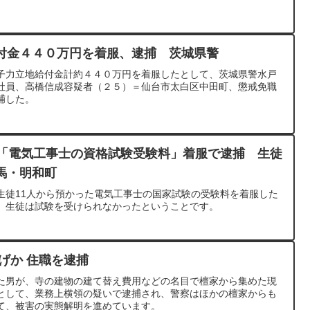
付金４４０万円を着服、逮捕 茨城県警
子力立地給付金計約４４０万円を着服したとして、茨城県警水戸
社員、高橋信成容疑者（２５）＝仙台市太白区中田町、懲戒免職
捕した。
の「電気工事士の資格試験受験料」着服で逮捕 生徒
馬・明和町
生徒11人から預かった電気工事士の国家試験の受験料を着服した
。生徒は試験を受けられなかったということです。
げか 住職を逮捕
た男が、寺の建物の建て替え費用などの名目で檀家から集めた現
として、業務上横領の疑いで逮捕され、警察はほかの檀家からも
て、被害の実態解明を進めています。