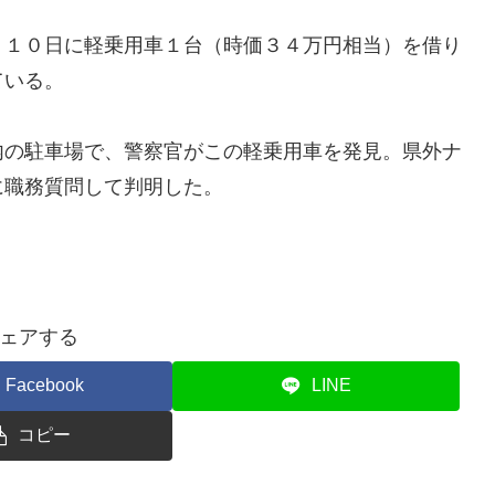
１０日に軽乗用車１台（時価３４万円相当）を借り
ている。
の駐車場で、警察官がこの軽乗用車を発見。県外ナ
に職務質問して判明した。
ェアする
Facebook
LINE
コピー