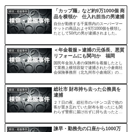
「カップ麺」など約9万1000個 商
横領・着服事件
品を横領か 仕入れ担当の男逮捕
自分が勤務する千葉県内のスーパーマー
ケットの商品およそ9万1000個を横領し
たとして50代の男が逮捕されました。
＜年金着服＞逮捕の元係長、悪質
横領・着服事件
リフォームにも関与か 福岡
国民年金加入者の保険料を着服したとし
て業務上横領容疑で逮捕された小倉南社
会保険事務所（北九州市小倉南区）の元
係長、北川勝久容疑者（３７）が、高齢
者を狙った悪質リフォームにも関与して
いた疑いがあることが分かった。
総社市 財布持ち去った公務員を
横領・着服事件
逮捕
２７日の夜、総社市のパチンコ店で他の
客が置き忘れていた財布を拾ったにも関
わらず警察に届け出ずに持ち去ったとし
て吉備中央町の４３歳の職員が逮捕され
ました。
諫早・勤務先の口座から1000万
横領・着服事件