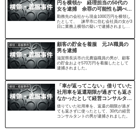
円を横領か 経理担当の50代の
女を逮捕 余罪の可能性も調べ
【長崎】
勤務先の会社から現金1000万円を横領し
たとして、 諫早市に住む会社員の女が3
日に業務上横領の疑いで逮捕されまし
た。
顧客の貯金を着服 元JA職員の
横領・着服事件
男を逮捕
滋賀県長浜市の元農協職員の男が、顧客
の貯金およそ570万円を着服したとして
逮捕されました。
「車が返ってこない」借りていた
横領・着服事件
社用車を返還期限が過ぎても返さ
なかったとして経営コンサルタン
トを逮捕
借りていた社用車を、返還の期限が過ぎ
ても返さずに使ったとして、30代の経営
コンサルタントの男が逮捕されました。