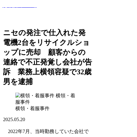
犯罪撲滅への道
このサイトでは世間で話題になった犯罪・事件・裁判等を紹
介していきます！
ニセの発注で仕入れた発
電機2台をリサイクルショ
ップに売却 顧客からの
連絡で不正発覚し会社が告
訴 業務上横領容疑で32歳
男を逮捕
横領・着
服事件
横領・着服事件
2025.05.20
2022年7月、当時勤務していた会社で