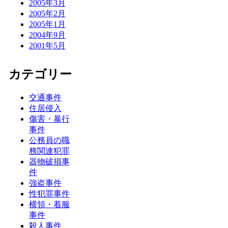
2005年3月
2005年2月
2005年1月
2004年9月
2001年5月
カテゴリー
交通事件
住居侵入
傷害・暴行
事件
公務員の職
務関連犯罪
器物破損事
件
強盗事件
性犯罪事件
横領・着服
事件
殺人事件