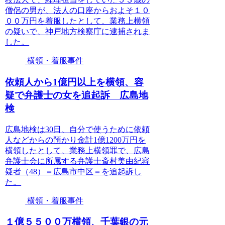
僧侶の男が、法人の口座からおよそ１０
００万円を着服したとして、業務上横領
の疑いで、神戸地方検察庁に逮捕されま
した。
横領・着服事件
依頼人から1億円以上を横領、容
疑で弁護士の女を追起訴 広島地
検
広島地検は30日、自分で使うために依頼
人などからの預かり金計1億1200万円を
横領したとして、業務上横領罪で、広島
弁護士会に所属する弁護士斎村美由紀容
疑者（48）＝広島市中区＝を追起訴し
た。
横領・着服事件
１億５５００万横領、千葉銀の元