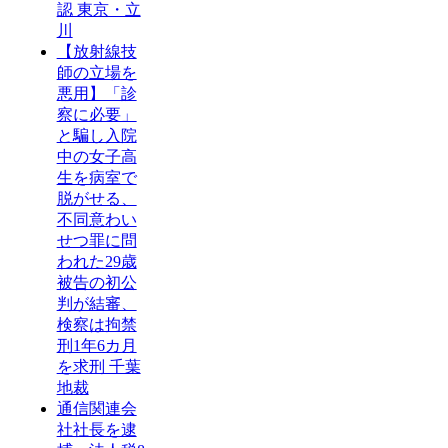
認 東京・立
川
【放射線技
師の立場を
悪用】「診
察に必要」
と騙し入院
中の女子高
生を病室で
脱がせる、
不同意わい
せつ罪に問
われた29歳
被告の初公
判が結審、
検察は拘禁
刑1年6カ月
を求刑 千葉
地裁
通信関連会
社社長を逮