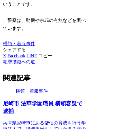
いうことです。
警察は、動機や余罪の有無などを調べ
ています。
横領・着服事件
シェアする
X
Facebook
LINE
コピー
犯罪撲滅への道
関連記事
横領・着服事件
尼崎市 法華学園職員 横領容疑で
逮捕
兵庫県尼崎市にある僧侶の育成を行う学
校法人で、経理担当をしていた５３歳の