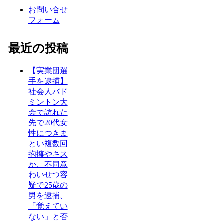
お問い合せ
フォーム
最近の投稿
【実業団選
手を逮捕】
社会人バド
ミントン大
会で訪れた
先で20代女
性につきま
とい複数回
抱擁やキス
か、不同意
わいせつ容
疑で25歳の
男を逮捕、
「覚えてい
ない」と否