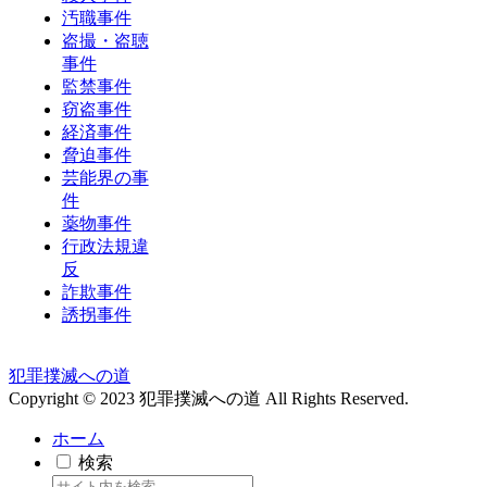
汚職事件
盗撮・盗聴
事件
監禁事件
窃盗事件
経済事件
脅迫事件
芸能界の事
件
薬物事件
行政法規違
反
詐欺事件
誘拐事件
犯罪撲滅への道
Copyright © 2023 犯罪撲滅への道 All Rights Reserved.
ホーム
検索