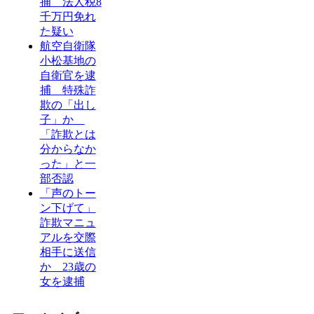
捕 法人税8
千万円免れ
た疑い
航空自衛隊
小松基地の
自衛官を逮
捕 特殊詐
欺の「出し
子」か
「詐欺とは
分からなか
った」と一
部否認
「声のトー
ン下げて」
詐欺マニュ
アルを交際
相手に送信
か 23歳の
女を逮捕