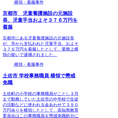
横領・着服事件
京都市 児童養護施設の元施設
長、児童手当およそ３７６万円を
着服
京都市にある児童養護施設の元施設長
が、市から支払われた児童手当、およそ
３７６万円を着服したとして、業務上横
領の疑いで逮捕されました。
横領・着服事件
土佐市 学校事務職員 横領で懲戒
免職
土佐町の小学校の事務職員がことし３月
まで勤務していた土佐市の中学校で生徒
の活動などに使われる金あわせて３９０
万円余りを横領したとして、高知県教育
委員会はこの事務職員を懲戒免職処分に