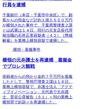
行員を逮捕
千葉銀行（本店・千葉市中央区）で、顧
客からの預金など計約１億５５００万円
が横領された事件で、千葉県警捜査２課
と山武署は１４日、同行の元支店長代理
相当職の石井正美容疑者（４２）（懲戒
解雇）を業務上横領容疑で逮捕した。
横領・着服事件
横領の元弁護士を再逮捕 着服金
でプロレス観戦
依頼者からの預かり金約７千万円を着服
したとして、警視庁捜査２課は１６日、
業務上横領容疑で、弁護士法人「アクテ
ィブイノベーション」元代表で元弁護
士、菅谷公彦被告（５１）＝別の業務上
横領罪で起訴＝を再逮捕した。