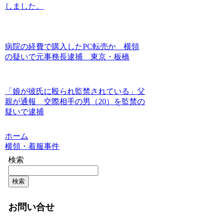
しました。
病院の経費で購入したPC転売か 横領
の疑いで元事務長逮捕 東京・板橋
「娘が彼氏に殴られ監禁されている」父
親が通報 交際相手の男（20）を監禁の
疑いで逮捕
ホーム
横領・着服事件
検索
検索
お問い合せ