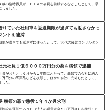
４歳の臨時職員が、ＰＴＡの会費を着服するなどしたとして、県
にしました。
借りていた社用車を返還期限が過ぎても返さなかっ
タントを逮捕
期限が過ぎても返さずに使ったとして、30代の経営コンサルタン
社元社員１億６０００万円分の薬を横領で逮捕
社員がおととし６月から１年間にわたって、高知市の会社に納入
０万円分の医薬品などを横領し、ほかの会社に売却したとして、
ました。
長 横領の罪で懲役１年４か月求刑
援施設を運営するＮＰＯ法人の運営資金５０万円余りを横領した