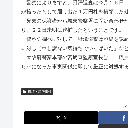
警察によりますと、野澤巡査は今月１６日、
が拾ったとして届け出た１万円札を横領した
兄弟の保護者から城東警察署に問い合わせが
り、２２日未明に逮捕したということです。
警察の調べに対して、野澤巡査は容疑を認め
に対して申し訳ない気持ちでいっぱいだ」な
大阪府警察本部の宮崎亘監察室長は、「職員
らかになった事実関係に即して厳正に対処す
横領・着服事件
シ
X