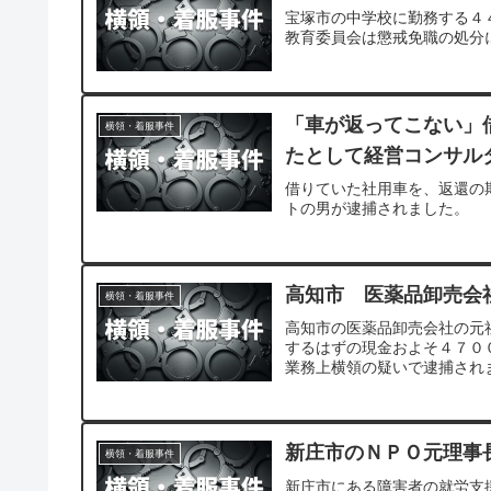
宝塚市の中学校に勤務する４
教育委員会は懲戒免職の処分
「車が返ってこない」
横領・着服事件
たとして経営コンサル
借りていた社用車を、返還の
トの男が逮捕されました。
高知市 医薬品卸売会
横領・着服事件
高知市の医薬品卸売会社の元
するはずの現金およそ４７０
業務上横領の疑いで逮捕され
新庄市のＮＰＯ元理事
横領・着服事件
新庄市にある障害者の就労支