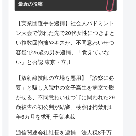
最近の投稿
【実業団選手を逮捕】社会人バドミント
ン大会で訪れた先で20代女性につきまと
い複数回抱擁やキスか、不同意わいせつ
容疑で25歳の男を逮捕、「覚えていな
い」と否認 東京・立川
【放射線技師の立場を悪用】「診察に必
要」と騙し入院中の女子高生を病室で脱
がせる、不同意わいせつ罪に問われた29
歳被告の初公判が結審、検察は拘禁刑1
年6カ月を求刑 千葉地裁
通信関連会社社長を逮捕 法人税8千万