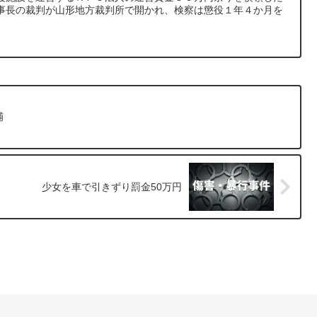
事長の裁判が山形地方裁判所で開かれ、検察は懲役１年４か月を
捕
少女を車で引きずり罰金50万円