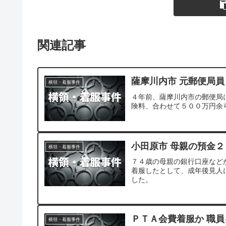
関連記事
薩摩川内市 元郵便局員
横領・着服事件
４年前、薩摩川内市の郵便局
険料、合わせて５００万円余
小田原市 母親の預金
横領・着服事件
７４歳の母親の銀行口座など
着服したとして、成年後見人
した。
ＰＴＡ会費着服か 職
横領・着服事件