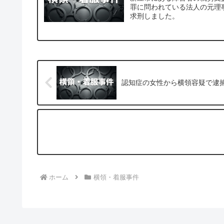
罪に問われている法人の元理
求刑しました。
認知症の女性から横領容疑で逮
ホーム
横領・着服事件