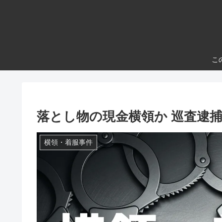
こ
落とし物の現金横領か 巡査逮
横領・着服事件