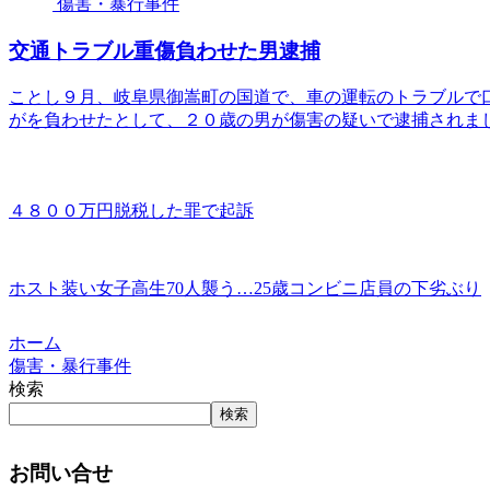
傷害・暴行事件
交通トラブル重傷負わせた男逮捕
ことし９月、岐阜県御嵩町の国道で、車の運転のトラブルで
がを負わせたとして、２０歳の男が傷害の疑いで逮捕されま
４８００万円脱税した罪で起訴
ホスト装い女子高生70人襲う…25歳コンビニ店員の下劣ぶり
ホーム
傷害・暴行事件
検索
検索
お問い合せ