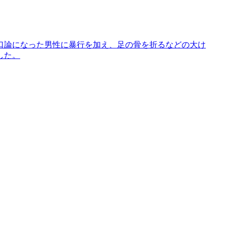
口論になった男性に暴行を加え、足の骨を折るなどの大け
した。