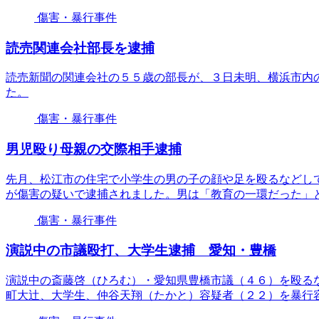
傷害・暴行事件
読売関連会社部長を逮捕
読売新聞の関連会社の５５歳の部長が、３日未明、横浜市内
た。
傷害・暴行事件
男児殴り母親の交際相手逮捕
先月、松江市の住宅で小学生の男の子の顔や足を殴るなどし
が傷害の疑いで逮捕されました。男は「教育の一環だった」
傷害・暴行事件
演説中の市議殴打、大学生逮捕 愛知・豊橋
演説中の斎藤啓（ひろむ）・愛知県豊橋市議（４６）を殴る
町大辻、大学生、仲谷天翔（たかと）容疑者（２２）を暴行