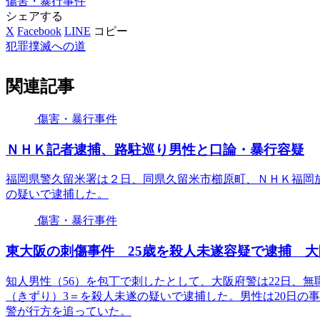
傷害・暴行事件
シェアする
X
Facebook
LINE
コピー
犯罪撲滅への道
関連記事
傷害・暴行事件
ＮＨＫ記者逮捕、路駐巡り男性と口論・暴行容疑
福岡県警久留米署は２日、同県久留米市櫛原町、ＮＨＫ福岡
の疑いで逮捕した。
傷害・暴行事件
東大阪の刺傷事件 25歳を殺人未遂容疑で逮捕 大
知人男性（56）を包丁で刺したとして、大阪府警は22日、無
（きずり）3＝を殺人未遂の疑いで逮捕した。男性は20日の
警が行方を追っていた。