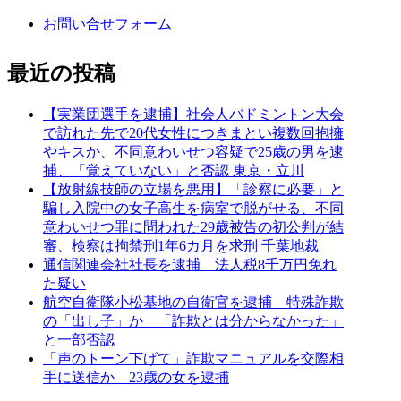
お問い合せフォーム
最近の投稿
【実業団選手を逮捕】社会人バドミントン大会
で訪れた先で20代女性につきまとい複数回抱擁
やキスか、不同意わいせつ容疑で25歳の男を逮
捕、「覚えていない」と否認 東京・立川
【放射線技師の立場を悪用】「診察に必要」と
騙し入院中の女子高生を病室で脱がせる、不同
意わいせつ罪に問われた29歳被告の初公判が結
審、検察は拘禁刑1年6カ月を求刑 千葉地裁
通信関連会社社長を逮捕 法人税8千万円免れ
た疑い
航空自衛隊小松基地の自衛官を逮捕 特殊詐欺
の「出し子」か 「詐欺とは分からなかった」
と一部否認
「声のトーン下げて」詐欺マニュアルを交際相
手に送信か 23歳の女を逮捕