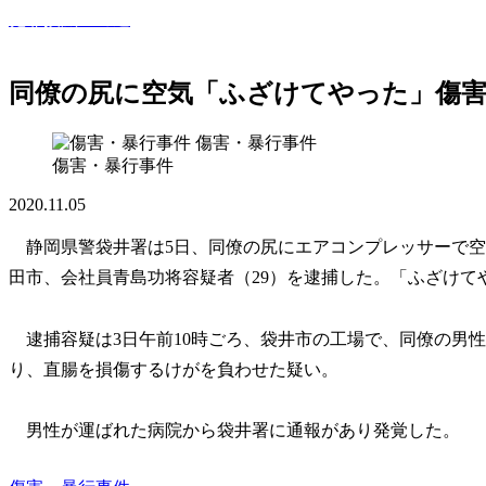
犯罪撲滅への道
このサイトでは世間で話題になった犯罪・事件・裁判等を紹
同僚の尻に空気「ふざけてやった」傷
傷害・暴行事件
傷害・暴行事件
2020.11.05
静岡県警袋井署は5日、同僚の尻にエアコンプレッサーで空
田市、会社員青島功将容疑者（29）を逮捕した。「ふざけて
逮捕容疑は3日午前10時ごろ、袋井市の工場で、同僚の男性
り、直腸を損傷するけがを負わせた疑い。
男性が運ばれた病院から袋井署に通報があり発覚した。