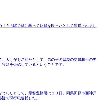
のＪＲの駅で酒に酔って駅員を殴ったとして逮捕されまし
て、大けがをさせたとして、男の子の母親の交際相手の男
と容疑を否認しているということです。
などしたとして、県警豊橋署は２０日、同県田原市西神戸
容疑で現行犯逮捕した。