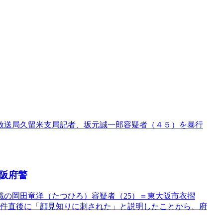
放送局久留米支局記者、坂元誠一郎容疑者（４５）を暴行
阪府警
職の岡田竜洋（たつひろ）容疑者（25）＝東大阪市衣摺
事件直後に「顔見知りに刺された」と説明したことから、府