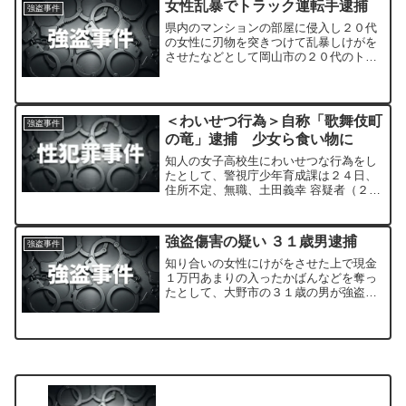
女性乱暴でトラック運転手逮捕
強盗事件
県内のマンションの部屋に侵入し２０代
の女性に刃物を突きつけて乱暴しけがを
させたなどとして岡山市の２０代のトラ
ック運転手が逮捕されました。
＜わいせつ行為＞自称「歌舞伎町
強盗事件
の竜」逮捕 少女ら食い物に
知人の女子高校生にわいせつな行為をし
たとして、警視庁少年育成課は２４日、
住所不定、無職、土田義幸 容疑者（２
７）を児童福祉法違反容疑で逮捕したと
発表した。
強盗傷害の疑い ３１歳男逮捕
強盗事件
知り合いの女性にけがをさせた上で現金
１万円あまりの入ったかばんなどを奪っ
たとして、大野市の３１歳の男が強盗傷
害の疑いで逮捕されました。