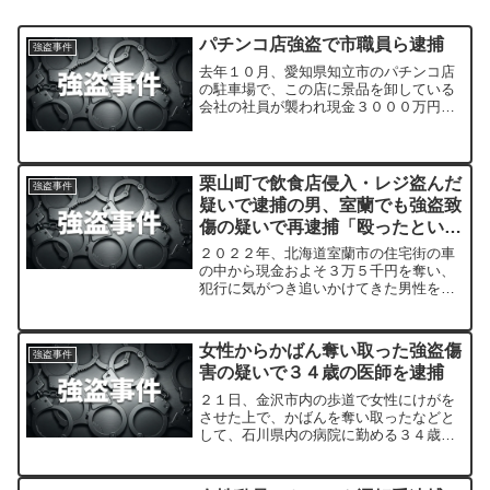
パチンコ店強盗で市職員ら逮捕
強盗事件
去年１０月、愛知県知立市のパチンコ店
の駐車場で、この店に景品を卸している
会社の社員が襲われ現金３０００万円が
奪われた事件で、警察は、名古屋市の職
員の男ら２人を強盗傷害の疑いで逮捕し
ました。
栗山町で飲食店侵入・レジ盗んだ
強盗事件
疑いで逮捕の男、室蘭でも強盗致
傷の疑いで再逮捕「殴ったという
記憶ない」
２０２２年、北海道室蘭市の住宅街の車
の中から現金およそ３万５千円を奪い、
犯行に気がつき追いかけてきた男性をな
ぐりけがをさせた疑いで４６歳の男が再
逮捕されました。
女性からかばん奪い取った強盗傷
強盗事件
害の疑いで３４歳の医師を逮捕
２１日、金沢市内の歩道で女性にけがを
させた上で、かばんを奪い取ったなどと
して、石川県内の病院に勤める３４歳の
医師が強盗傷害の疑いで逮捕されまし
た。