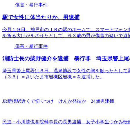
傷害・暴行事件
駅で女性に体当たりか、男逮捕
今月１９日、神戸市のＪＲの駅のホームで、スマートフォン
を折る大けがをさせたとして、６３歳の男が傷害の疑いで逮
傷害・暴行事件
消防士長の柴野健介を逮捕 暴行罪 埼玉県警上尾
埼玉県警上尾署は６日、温泉施設で女性の胸を触ったとして
（３６）＝さいたま市岩槻区岩槻＝を逮捕した。
JR新橋駅近くで切りつけ けんか発端か 24歳男逮捕
民進・小川勝也参院幹事長の長男逮捕 女子小学生つかみ転