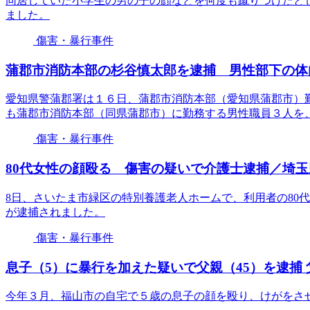
同居していた小学生の男の子の顔などを何度も蹴りつけたと
ました。
傷害・暴行事件
蒲郡市消防本部の杉谷慎太郎を逮捕 男性部下の体
愛知県警蒲郡署は１６日、蒲郡市消防本部（愛知県蒲郡市）
も蒲郡市消防本部（同県蒲郡市）に勤務する男性職員３人を
傷害・暴行事件
80代女性の顔殴る 傷害の疑いで介護士逮捕／埼玉
8日、さいたま市緑区の特別養護老人ホームで、利用者の80
が逮捕されました。
傷害・暴行事件
息子（5）に暴行を加えた疑いで父親（45）を逮捕
今年３月、福山市の自宅で５歳の息子の顔を殴り、けがをさ