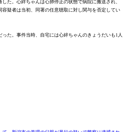
番した。心絆ちゃんは心肺停止の状態で病院に搬送され、
同容疑者は当初、同署の任意聴取に対し関与を否定してい
だった。事件当時、自宅には心絆ちゃんのきょうだいも1人