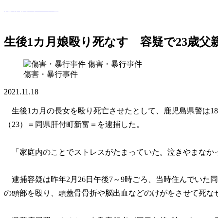
犯罪撲滅への道
このサイトでは世間で話題になった犯罪・事件・裁判等を紹
生後1カ月娘殴り死なす 容疑で23歳父
傷害・暴行事件
傷害・暴行事件
2021.11.18
生後1カ月の長女を殴り死亡させたとして、鹿児島県警は1
（23）＝同県肝付町新富＝を逮捕した。
「家庭内のことでストレスがたまっていた。泣きやまなか
逮捕容疑は昨年2月26日午後7～9時ごろ、当時住んでいた
の頭部を殴り、頭蓋骨骨折や脳出血などのけがをさせて死な