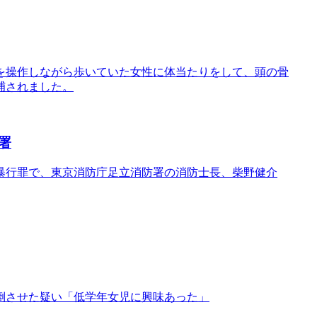
を操作しながら歩いていた女性に体当たりをして、頭の骨
捕されました。
署
暴行罪で、東京消防庁足立消防署の消防士長、柴野健介
倒させた疑い「低学年女児に興味あった」