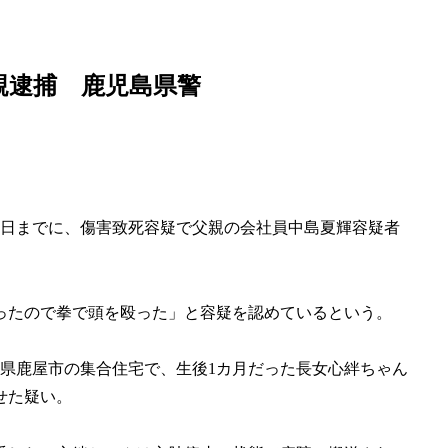
介していきます！
親逮捕 鹿児島県警
8日までに、傷害致死容疑で父親の会社員中島夏輝容疑者
ったので拳で頭を殴った」と容疑を認めているという。
同県鹿屋市の集合住宅で、生後1カ月だった長女心絆ちゃん
せた疑い。