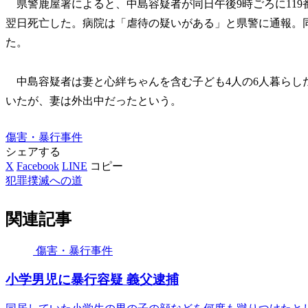
県警鹿屋署によると、中島容疑者が同日午後9時ごろに119
翌日死亡した。病院は「虐待の疑いがある」と県警に通報。
た。
中島容疑者は妻と心絆ちゃんを含む子ども4人の6人暮らし
いたが、妻は外出中だったという。
傷害・暴行事件
シェアする
X
Facebook
LINE
コピー
犯罪撲滅への道
関連記事
傷害・暴行事件
小学男児に暴行容疑 義父逮捕