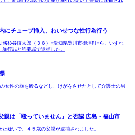
して、新潟市の義理の父親が暴行の疑いで警察に逮捕され
内にチューブ挿入、わいせつな性行為行う
勤務杉谷慎太郎（３８）=愛知県豊川市御津町=ら、いずれ
、暴行罪と強要罪で逮捕した。
県
代の女性の顔を殴るなどし、けがをさせたとして介護士の男
 父親は「殴っていません」と否認 広島・福山市
せた疑いで、４５歳の父親が逮捕されました。