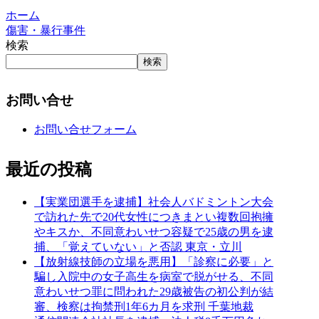
ホーム
傷害・暴行事件
検索
検索
お問い合せ
お問い合せフォーム
最近の投稿
【実業団選手を逮捕】社会人バドミントン大会
で訪れた先で20代女性につきまとい複数回抱擁
やキスか、不同意わいせつ容疑で25歳の男を逮
捕、「覚えていない」と否認 東京・立川
【放射線技師の立場を悪用】「診察に必要」と
騙し入院中の女子高生を病室で脱がせる、不同
意わいせつ罪に問われた29歳被告の初公判が結
審、検察は拘禁刑1年6カ月を求刑 千葉地裁