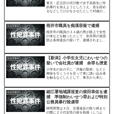
東京・足立区の河川敷で女子高校生に性
的暴行を加えようとしたうえ、首を絞め
るなどしてけがをさせたとして43歳の男
が逮捕されました。
桜井市職員を痴漢容疑で逮捕
性犯罪事件
桜井市の職員の３４歳の男が路上で女性
の体などを触ったとして、奈良県の迷惑
防止条例違反の疑いで、逮捕されまし
た。
【新潟】小学生女児にわいせつの
性犯罪事件
疑いで会社員が逮捕 余罪も捜査
小学生の女の子に「洋服の取材」などと
興味を引くうそを言って車に誘い込み体
を触るなどしたとして、東京から来た３
９歳の会社員が警察に逮捕されました。
細江署地域課巡査の柴田恭佑を逮
性犯罪事件
捕 準強制わいせつ罪および特別
公務員暴行陵虐罪
静岡県警は４日、交通違反の取り締まり
の際に２０代女性の体を執拗（しつよ