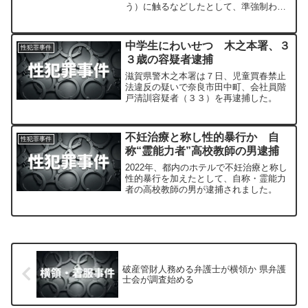
う）に触るなどしたとして、準強制わい
せつ罪および特別公務員暴行陵虐罪で細
江署地域課の巡査、柴田恭佑（２４）を
逮捕した。
中学生にわいせつ 木之本署、３
性犯罪事件
３歳の容疑者逮捕
滋賀県警木之本署は７日、児童買春禁止
法違反の疑いで奈良市田中町、会社員階
戸清訓容疑者（３３）を再逮捕した。
不妊治療と称し性的暴行か 自
性犯罪事件
称“霊能力者”高校教師の男逮捕
2022年、都内のホテルで不妊治療と称し
性的暴行を加えたとして、自称・霊能力
者の高校教師の男が逮捕されました。
破産管財人務める弁護士が横領か 県弁護
士会が調査始める