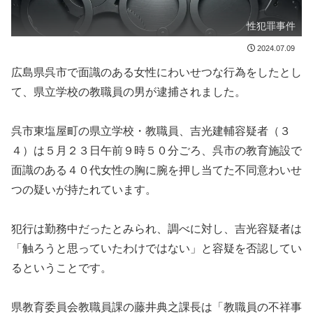
性犯罪事件
2024.07.09
広島県呉市で面識のある女性にわいせつな行為をしたとし
て、県立学校の教職員の男が逮捕されました。
呉市東塩屋町の県立学校・教職員、吉光建輔容疑者（３
４）は５月２３日午前９時５０分ごろ、呉市の教育施設で
面識のある４０代女性の胸に腕を押し当てた不同意わいせ
つの疑いが持たれています。
犯行は勤務中だったとみられ、調べに対し、吉光容疑者は
「触ろうと思っていたわけではない」と容疑を否認してい
るということです。
県教育委員会教職員課の藤井典之課長は「教職員の不祥事