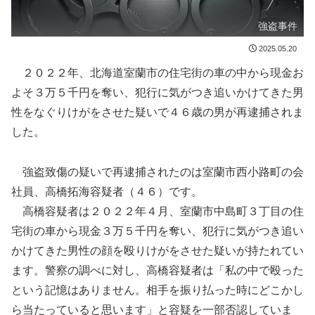
強盗事件
2025.05.20
２０２２年、北海道室蘭市の住宅街の車の中から現金お
よそ３万５千円を奪い、犯行に気がつき追いかけてきた男
性をなぐりけがをさせた疑いで４６歳の男が再逮捕されま
した。
強盗致傷の疑いで再逮捕されたのは室蘭市西小路町の会
社員、高橋拓海容疑者（４６）です。
高橋容疑者は２０２２年４月、室蘭市中島町３丁目の住
宅街の車から現金３万５千円を奪い、犯行に気がつき追い
かけてきた男性の顔を殴りけがをさせた疑いが持たれてい
ます。警察の調べに対し、高橋容疑者は「私の中で殴った
という記憶はありません。相手を振り払った時にどこかし
ら当たっていると思います」と容疑を一部否認していま