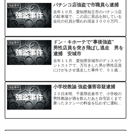
パチンコ店強盗で市職員ら逮捕
強盗事件
去年１０月、愛知県知立市のパチンコ店
の駐車場で、この店に景品を卸している
会社の社員が襲われ現金３０００万円が
奪われた事件で、警察は、名古屋市の職
員の男ら２人を強盗傷害の疑いで逮捕し
ました。
ドン・キホーテで“事後強盗”
強盗事件
男性店員を突き飛ばし逃走 男を
逮捕 安城市
去年１１月、愛知県安城市のディスカウ
ントストアで、万引きした男が男性店員
にけがをさせ逃走した事件で、５１歳の
男が逮捕されました。
小学校教諭 強盗傷害容疑逮捕
強盗事件
２０日未明、千葉県佐倉市で、小学校の
男性教諭が酒を飲んだあと自宅近くまで
乗ったタクシーの料金を払わずに運転手
に暴行してけがをさせたとして、強盗傷
害の疑いで逮捕されました。