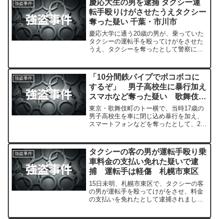
慶応大生の男を逮捕 タクシー運
強盗事件
転手殴りけがさせたうえタクシー
奪った疑い 千葉・市川市
慶応大学に通う20歳の男が、乗っていた
タクシーの運転手を殴ってけがをさせた
うえ、タクシーを奪ったとして警察に逮
捕されました。
「10分間鉄パイプでボコボコに
強盗事件
するぞ」 男子高校生に暴行加え
スマホなど奪った疑い 歌舞伎町
拠点の不良グループ「おにゃんこ
東京・歌舞伎町のトー横で、当時17歳の
ぽん」男3人逮捕 警視庁
男子高校生を車に閉じ込め暴行を加え、
スマートフォンなどを奪ったとして、20
歳の男ら3人が逮捕されました。
タクシーの客の男が運転手殴り乗
強盗事件
車料金の支払い免れた疑いで逮
捕 運転手は軽傷 札幌市東区
15日未明、札幌市東区で、タクシーの客
の男が運転手を殴ってけがをさせ、料金
の支払いを免れたとして逮捕されまし
た。