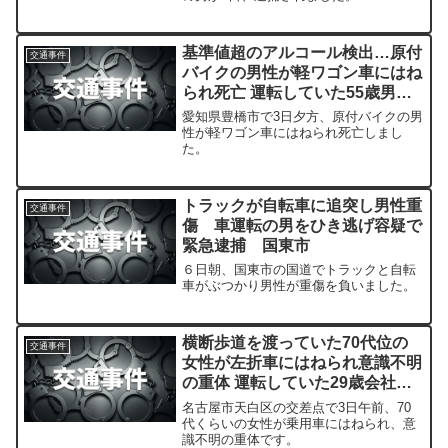
基準値超のアルコール検出…原付
交通事件
バイクの男性が軽ワゴン車にはね
られ死亡 運転していた55歳男を
現行犯逮捕
愛知県豊橋市で3日夕方、原付バイクの男
性が軽ワゴン車にはねられ死亡しまし
た。
トラックが自転車に追突し男性重
交通事件
傷 車運転の男をひき逃げ容疑で
緊急逮捕 国東市
６日朝、国東市の国道でトラックと自転
車がぶつかり男性が重傷を負いました。
横断歩道を渡っていた70代位の
交通事件
女性が左折車にはねられ意識不明
の重体 運転していた29歳会社員
の男を逮捕
名古屋市天白区の交差点で3日午前、70
代くらいの女性が乗用車にはねられ、意
識不明の重体です。