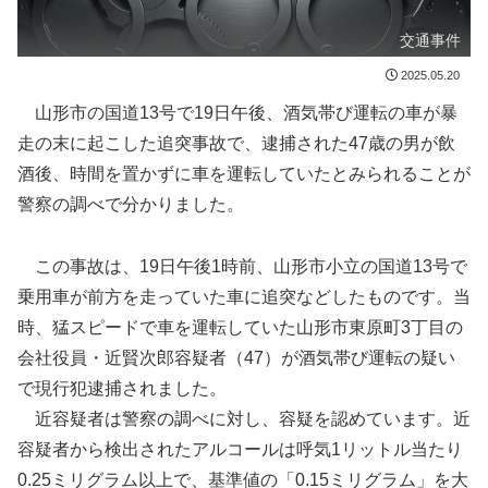
交通事件
2025.05.20
山形市の国道13号で19日午後、酒気帯び運転の車が暴
走の末に起こした追突事故で、逮捕された47歳の男が飲
酒後、時間を置かずに車を運転していたとみられることが
警察の調べで分かりました。
この事故は、19日午後1時前、山形市小立の国道13号で
乗用車が前方を走っていた車に追突などしたものです。当
時、猛スピードで車を運転していた山形市東原町3丁目の
会社役員・近賢次郎容疑者（47）が酒気帯び運転の疑い
で現行犯逮捕されました。
近容疑者は警察の調べに対し、容疑を認めています。近
容疑者から検出されたアルコールは呼気1リットル当たり
0.25ミリグラム以上で、基準値の「0.15ミリグラム」を大