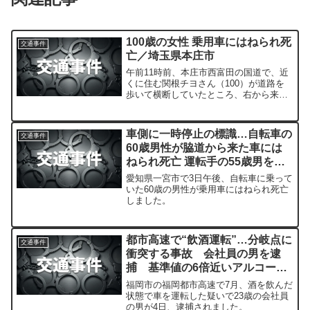
100歳の女性 乗用車にはねられ死
交通事件
亡／埼玉県本庄市
午前11時前、本庄市西富田の国道で、近
くに住む関根チヨさん（100）が道路を
歩いて横断していたところ、右から来た
乗用車にはねられました。
車側に一時停止の標識…自転車の
交通事件
60歳男性が脇道から来た車には
ねられ死亡 運転手の55歳男を現
行犯逮捕
愛知県一宮市で3日午後、自転車に乗って
いた60歳の男性が乗用車にはねられ死亡
しました。
都市高速で“飲酒運転”…分岐点に
交通事件
衝突する事故 会社員の男を逮
捕 基準値の6倍近いアルコー
ル 背骨折るなど3カ月の重傷
福岡市の福岡都市高速で7月、酒を飲んだ
福岡
状態で車を運転した疑いで23歳の会社員
の男が4日、逮捕されました。