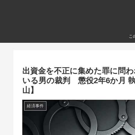
こ
出資金を不正に集めた罪に問わ
いる男の裁判 懲役2年6か月 執
山】
経済事件