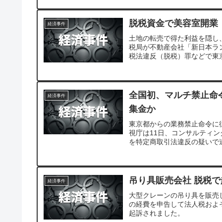
脱税資金で美容室開業
経済事件
土地の転売で得た利益を隠し
税局が不動産会社「新日本ラ
税法違反（脱税）罪などで東
万円に及ぶとみられる。
全国初、マルチ禁止命
経済事件
集金か
東京都からの業務禁止命令に
視庁は11日、コンサルティン
を特定商取引法違反の疑いで
めてのケースとなります。
吊り具販売会社 脱税で
経済事件
大型クレーンの吊り具を販売
の経費を申告して法人税およ
起訴されました。