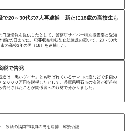
で20～30代の7人再逮捕 新たに18歳の高校生も
の口座情報を提供したとして、警察庁サイバー特別捜査部と愛知
本部は5日までに、犯罪収益移転防止法違反の疑いで、20～30代
市の高校3年の男（18）を逮捕した。
脱税で告発
最近は「黒いダイヤ」とも呼ばれているナマコの漁などで多額の
そ２６００万円を脱税したとして、兵庫県明石市の漁師が所得税
ら告発されたことが関係者への取材で分かりました。
い 飲酒の福岡市職員の男を逮捕 容疑否認