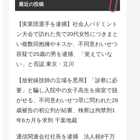
最近の投稿
【実業団選手を逮捕】社会人バドミント
ン大会で訪れた先で20代女性につきまと
い複数回抱擁やキスか、不同意わいせつ
容疑で25歳の男を逮捕、「覚えていな
い」と否認 東京・立川
【放射線技師の立場を悪用】「診察に必
要」と騙し入院中の女子高生を病室で脱
がせる、不同意わいせつ罪に問われた29
歳被告の初公判が結審、検察は拘禁刑1
年6カ月を求刑 千葉地裁
通信関連会社社長を逮捕 法人税8千万