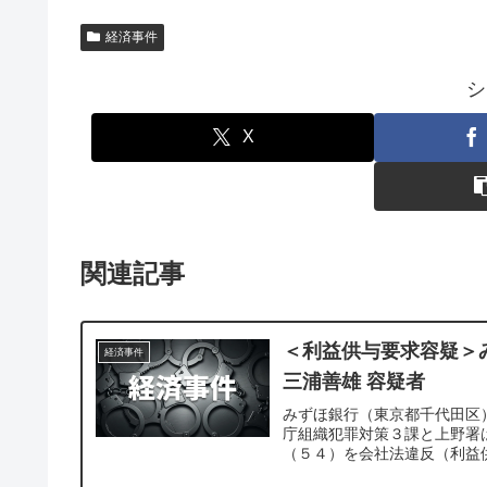
経済事件
シ
X
関連記事
＜利益供与要求容疑＞
経済事件
三浦善雄 容疑者
みずほ銀行（東京都千代田区
庁組織犯罪対策３課と上野署
（５４）を会社法違反（利益