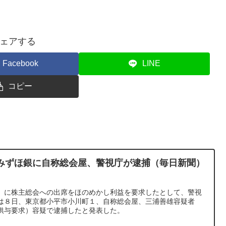
ェアする
Facebook
LINE
コピー
みずほ銀に自称総会屋、警視庁が逮捕（毎日新聞）
）に株主総会への出席をほのめかし利益を要求したとして、警視
は８日、東京都小平市小川町１、自称総会屋、三浦善雄容疑者
供与要求）容疑で逮捕したと発表した。