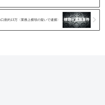
の口座約13万〈業務上横領の疑いで逮捕〉