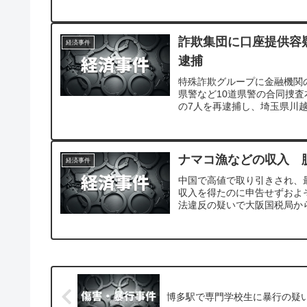
詐欺集団に口座提供容疑
経済事件
逮捕
特殊詐欺グループに金融機関
県警など10道県警の合同捜査
の7人を再逮捕し、埼玉県川越
ナマコ漁などの収入 
経済事件
中国で高値で取り引きされ、
収入を得たのに申告せずおよ
法違反の疑いで大阪国税局か
博多駅で専門学校生に暴行の疑