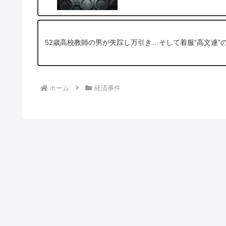
52歳高校教師の男が失踪し万引き…そして着服“高文連”
ホーム
経済事件