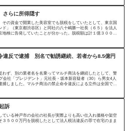
 さらに所得隠す
、その資金で開業した美容室でも脱税をしていたとして、東京国
ンド」（東京都渋谷区）と同社の八十嶋勝一社長（６５）を法人
京地検に告発していたことが分かった。脱税額は計１億３０００
令違反で逮捕 別名で勧誘継続、若者から8.5億円
従わず、別の業者名を名乗ってマルチ商法を継続したとして、警
グ会社「プレジデント」元社長・坂本新容疑者（30）ら男女4人
逮捕しました。マルチ商法の禁止命令違反による立件は全国で初
起訴
している神戸市の会社の社長が実際よりも高い仕入れ価格や架空
そ３５００万円を脱税したとして法人税法違反の罪で在宅のまま