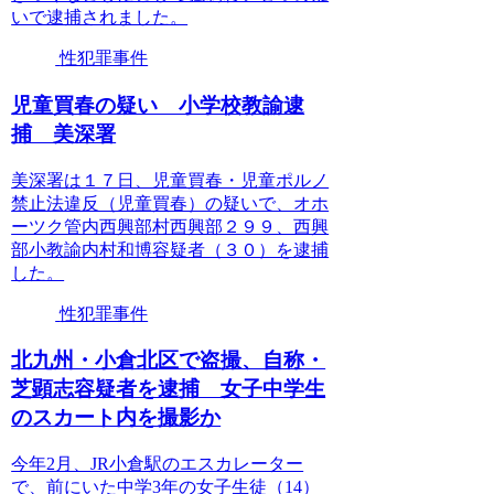
いで逮捕されました。
性犯罪事件
児童買春の疑い 小学校教諭逮
捕 美深署
美深署は１７日、児童買春・児童ポルノ
禁止法違反（児童買春）の疑いで、オホ
ーツク管内西興部村西興部２９９、西興
部小教諭内村和博容疑者（３０）を逮捕
した。
性犯罪事件
北九州・小倉北区で盗撮、自称・
芝顕志容疑者を逮捕 女子中学生
のスカート内を撮影か
今年2月、JR小倉駅のエスカレーター
で、前にいた中学3年の女子生徒（14）