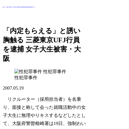
犯罪撲滅への道
このサイトでは世間で話題になった犯罪・事件・裁判等を紹
介していきます！
「内定もらえる」と誘い
胸触る 三菱東京UFJ行員
を逮捕 女子大生被害・大
阪
性犯罪事件
性犯罪事件
2007.05.19
リクルーター（採用担当者）を名乗
り、面接と称して会った就職活動中の女
子大生に無理やりキスするなどしたとし
て、大阪府警曽根崎署は19日、強制わい