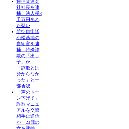
通信関連会
社社長を逮
捕 法人税8
千万円免れ
た疑い
航空自衛隊
小松基地の
自衛官を逮
捕 特殊詐
欺の「出し
子」か
「詐欺とは
分からなか
った」と一
部否認
「声のトー
ン下げて」
詐欺マニュ
アルを交際
相手に送信
か 23歳の
女を逮捕