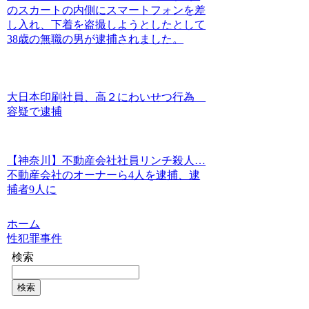
のスカートの内側にスマートフォンを差
し入れ、下着を盗撮しようとしたとして
38歳の無職の男が逮捕されました。
大日本印刷社員、高２にわいせつ行為
容疑で逮捕
【神奈川】不動産会社社員リンチ殺人…
不動産会社のオーナーら4人を逮捕、逮
捕者9人に
ホーム
性犯罪事件
検索
検索