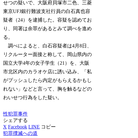
せつの疑いで、大阪府貝塚市二色、三菱
東京UFJ銀行難波支社行員の白石真也容
疑者（24）を逮捕した。容疑を認めてお
り、同署は余罪があるとみて調べを進め
る。
調べによると、白石容疑者は4月8日、
リクルーター面接と称して、岡山県内の
国立大学4年の女子学生（21）を、大阪
市北区内のカラオケ店に誘い込み、「私
がプッシュしたら内定がもらえるかもし
れない」などと言って、胸を触るなどの
わいせつ行為をした疑い。
性犯罪事件
シェアする
X
Facebook
LINE
コピー
犯罪撲滅への道