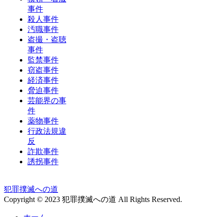
事件
殺人事件
汚職事件
盗撮・盗聴
事件
監禁事件
窃盗事件
経済事件
脅迫事件
芸能界の事
件
薬物事件
行政法規違
反
詐欺事件
誘拐事件
犯罪撲滅への道
Copyright © 2023 犯罪撲滅への道 All Rights Reserved.