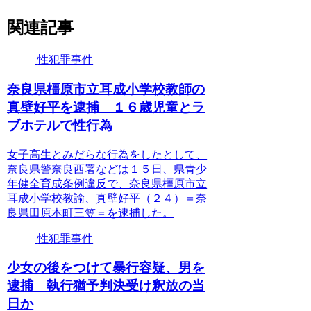
関連記事
性犯罪事件
奈良県橿原市立耳成小学校教師の
真壁好平を逮捕 １６歳児童とラ
ブホテルで性行為
女子高生とみだらな行為をしたとして、
奈良県警奈良西署などは１５日、県青少
年健全育成条例違反で、奈良県橿原市立
耳成小学校教諭、真壁好平（２４）＝奈
良県田原本町三笠＝を逮捕した。
性犯罪事件
少女の後をつけて暴行容疑、男を
逮捕 執行猶予判決受け釈放の当
日か