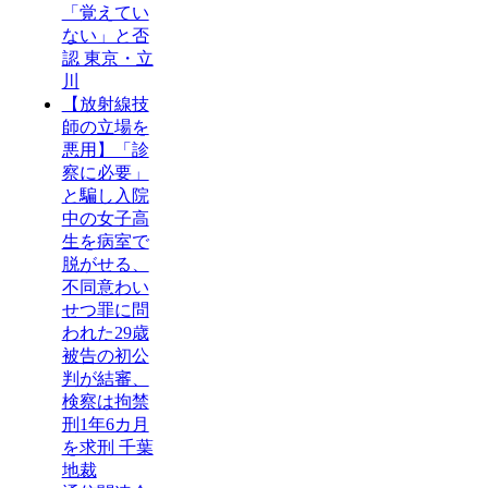
「覚えてい
ない」と否
認 東京・立
川
【放射線技
師の立場を
悪用】「診
察に必要」
と騙し入院
中の女子高
生を病室で
脱がせる、
不同意わい
せつ罪に問
われた29歳
被告の初公
判が結審、
検察は拘禁
刑1年6カ月
を求刑 千葉
地裁