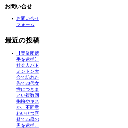
お問い合せ
お問い合せ
フォーム
最近の投稿
【実業団選
手を逮捕】
社会人バド
ミントン大
会で訪れた
先で20代女
性につきま
とい複数回
抱擁やキス
か、不同意
わいせつ容
疑で25歳の
男を逮捕、