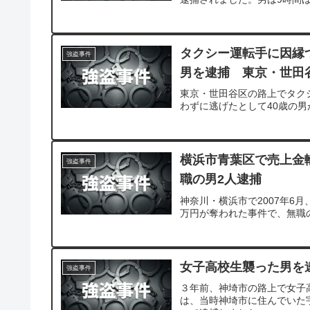
タクシー運転手に因縁
強盗事件
男を逮捕 東京・世田
東京・世田谷区の路上でタク
わずに逃げたとして40歳の
横浜市青葉区で売上金
強盗事件
職の男2人逮捕
神奈川・横浜市で2007年6
万円が奪われた事件で、無職
女子高校生襲った男を
強盗事件
３年前、神埼市の路上で女子
は、当時神埼市に住んでいた