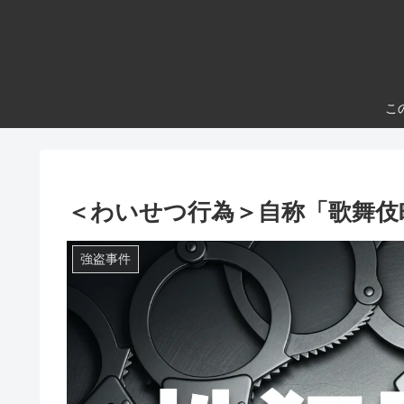
こ
＜わいせつ行為＞自称「歌舞伎
強盗事件