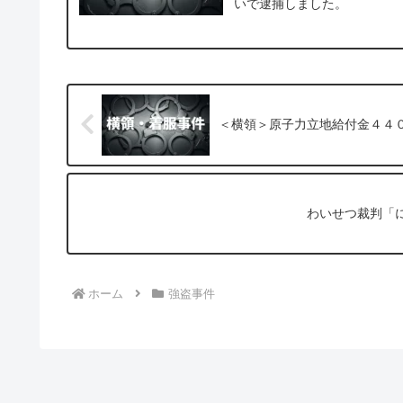
いで逮捕しました。
＜横領＞原子力立地給付金４４
わいせつ裁判「
ホーム
強盗事件