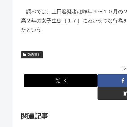
調べでは、土田容疑者は昨年９〜１０月の２
高２年の女子生徒（１７）にわいせつな行為
たという。
強盗事件
シ
X
関連記事