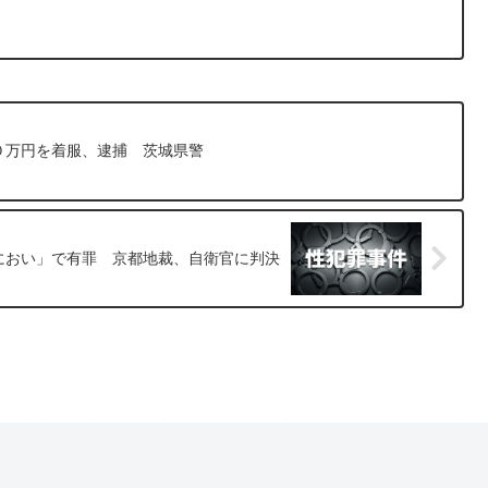
０万円を着服、逮捕 茨城県警
におい」で有罪 京都地裁、自衛官に判決