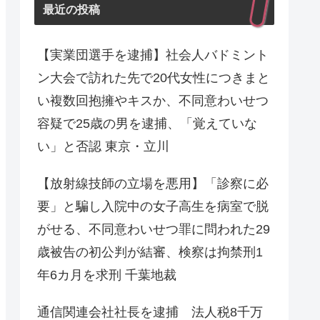
最近の投稿
【実業団選手を逮捕】社会人バドミント
ン大会で訪れた先で20代女性につきまと
い複数回抱擁やキスか、不同意わいせつ
容疑で25歳の男を逮捕、「覚えていな
い」と否認 東京・立川
【放射線技師の立場を悪用】「診察に必
要」と騙し入院中の女子高生を病室で脱
がせる、不同意わいせつ罪に問われた29
歳被告の初公判が結審、検察は拘禁刑1
年6カ月を求刑 千葉地裁
通信関連会社社長を逮捕 法人税8千万