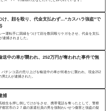
つけ、顔を殴り、代金支払わず…“カスハラ強盗”で
谷
シー運転手に因縁をつけて顔を数回殴りケガをさせ、代金を支払
男が逮捕されました。
輸送中の車が襲われ、252万円が奪われた事件で無
月、パチンコ店の売り上げを輸送中の車が何者かに襲われ、現金252
の男2人が逮捕された。
逮捕
高校生を押し倒してけがをさせ、携帯電話を奪ったとして、警察
宇都宮市の２７歳の派遣社員の男を強制わいせつ傷害と強盗の疑