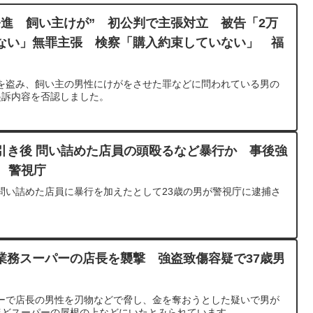
発進 飼い主けが” 初公判で主張対立 被告「2万
ない」無罪主張 検察「購入約束していない」 福
を盗み、飼い主の男性にけがをさせた罪などに問われている男の
起訴内容を否認しました。
引き後 問い詰めた店員の頭殴るなど暴行か 事後強
 警視庁
問い詰めた店員に暴行を加えたとして23歳の男が警視庁に逮捕さ
業務スーパーの店長を襲撃 強盗致傷容疑で37歳男
ーで店長の男性を刃物などで脅し、金を奪おうとした疑いで男が
ほどスーパーの屋根の上などにいたとみられています。