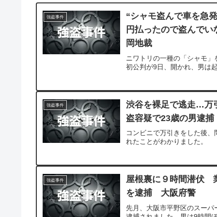
“シャモ盗んで車を急
強盗事件
円払ったので盗んでい
岡地裁
ニワトリの一種の「シャモ」
初公判が9日、開かれ、男は
渋谷を裸足で逃走…万
強盗事件
盗容疑で23歳の男逮捕
コンビニで万引きをした後、
れたことがわかりました。
屋根裏に９時間潜伏 
強盗事件
を逮捕 大阪府警
先月、大阪市平野区のスーパ
逮捕されました。男は9時間