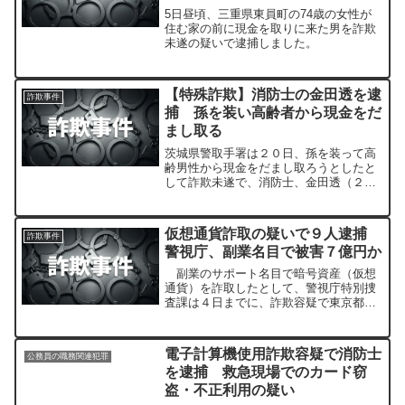
5日昼頃、三重県東員町の74歳の女性が
住む家の前に現金を取りに来た男を詐欺
未遂の疑いで逮捕しました。
【特殊詐欺】消防士の金田透を逮
詐欺事件
捕 孫を装い高齢者から現金をだ
まし取る
茨城県警取手署は２０日、孫を装って高
齢男性から現金をだまし取ろうとしたと
して詐欺未遂で、消防士、金田透（２
６）=千葉県君津市外箕輪=を逮捕した。
同署によると、現金を回収する「受け
子」役とみられる。
仮想通貨詐取の疑いで９人逮捕
詐欺事件
警視庁、副業名目で被害７億円か
副業のサポート名目で暗号資産（仮想
通貨）を詐取したとして、警視庁特別捜
査課は４日までに、詐欺容疑で東京都中
野区、無職佐藤元気容疑者（３９）ら男
９人を逮捕した。
電子計算機使用詐欺容疑で消防士
公務員の職務関連犯罪
を逮捕 救急現場でのカード窃
盗・不正利用の疑い