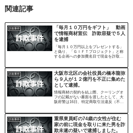
関連記事
「毎月１０万円をギフト」 動画
詐欺事件
で情報商材宣伝 詐欺容疑で５人
を逮捕
「毎月１０万円以上をプレゼントする」
と偽り、「ＧＩＦＴプロジェクト」と称
する企画への参加費名目で現金を詐取し
たとして大阪府警生活経済課は２５日、
詐欺の疑いで住所不定の自営業、八木雄
一容疑者（３１）ら男女５人を逮捕した
大阪市北区の会社役員の橋本龍弥
詐欺事件
と発表した。
ら９人が１２億円を不正に集めた
として逮捕。
情報商材の契約を結ぶ際、クーリングオ
フの記載がない書面を渡したとして、大
阪府警は16日、特定商取引法違反（不備
書面交付、不実告知）の疑いで、会社役
員の男ら9人を逮捕しました。
重県東員町の74歳の女性が住む
詐欺事件
家の前に現金を取りに来た男を詐
欺未遂の疑いで逮捕しました。