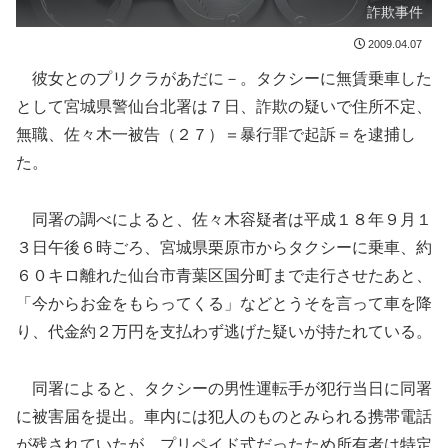
詐欺事件
2009.04.07
彼女とのプリクラがあだに－。タクシーに無賃乗車した
として宮城県警仙台北署は７日、詐欺の疑いで住所不定、
無職、佐々木一被告（２７）＝暴行罪で起訴＝を逮捕し
た。
同署の調べによると、佐々木容疑者は平成１８年９月１
３日午後６時ごろ、宮城県栗原市からタクシーに乗車、約
６０キロ離れた仙台市青葉区国分町まで走行させたあと、
「今からお金をもらってくる」などとうそを言って車を降
り、代金約２万円を支払わず逃げた疑いが持たれている。
同署によると、タクシーの男性運転手が犯行当日に同署
に被害届を提出。車内には犯人のものとみられる携帯電話
が残されていたが、プリペイド式だったため所有者は特定