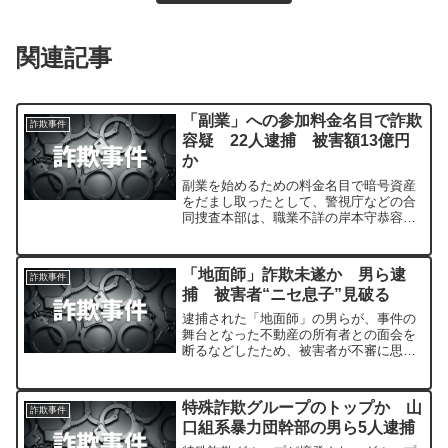
関連記事
「副業」への参加料金名目で詐欺
詐欺事件
容疑 22人逮捕 被害額13億円
か
副業を始めるための料金名目で暗号資産
をだまし取ったとして、警視庁などの合
同捜査本部は、職業不詳の岸本守恭容疑
者（47）=東京都港区=ら男女22人を詐欺
容疑で逮捕し、7日発表した。
「地面師」詐欺未遂か 男ら逮
詐欺事件
捕 被害者“ニセ息子”見破る
逮捕された「地面師」の男らが、事件の
舞台となった不動産の所有者との面会を
断るなどしたため、被害者が不審に思
い、嘘が発覚していたことが分かりまし
た。
特殊詐欺グループのトップか 山
詐欺事件
口組系暴力団幹部の男ら5人逮捕