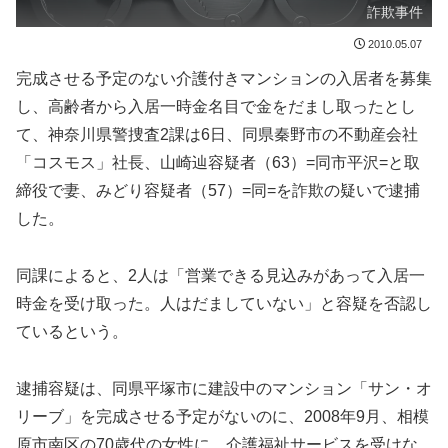
詐欺事件
2010.05.07
完成させる予定のない介護付きマンションの入居者を募集
し、高齢者から入居一時金名目で金をだまし取ったとし
て、神奈川県警捜査2課は6日、同県秦野市の不動産会社
「コスモス」社長、山崎辿容疑者（63）=同市平沢=と取
締役で妻、みどり容疑者（57）=同=を詐欺の疑いで逮捕
した。
同課によると、2人は「営業できる見込みがあって入居一
時金を受け取った。人はだましていない」と容疑を否認し
ているという。
逮捕容疑は、同県平塚市に建設中のマンション「サン・オ
リーブ」を完成させる予定がないのに、2008年9月、相模
原市南区の70歳代の女性に、介護福祉サービスを受けな