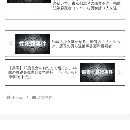
の疑いで、東京都北区の職業不詳、福島
弘希容疑者（２５）ら男女計３人を逮捕
したと発表した。
15歳の少女働かせる 風俗店「リトルベ
ア」店長の男ら逮捕塚谷嘉和容疑者
【兵庫】12歳長女をおたまで殴打か、44
歳の母親を傷害容疑で逮捕 「小4から月
1回叩かれた」
ホーム
詐欺事件