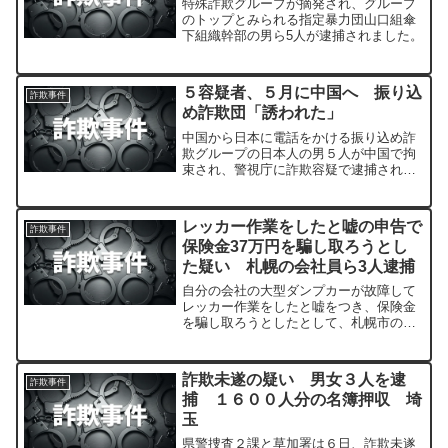
特殊詐欺グループが摘発され、グループ
のトップとみられる指定暴力団山口組傘
下組織幹部の男ら5人が逮捕されました。
５容疑者、５月に中国へ 振り込
詐欺事件
め詐欺団「誘われた」
中国から日本に電話をかける振り込め詐
欺グループの日本人の男５人が中国で拘
束され、警視庁に詐欺容疑で逮捕された
事件
レッカー作業をしたと嘘の申告で
詐欺事件
保険金37万円を騙し取ろうとし
た疑い 札幌の会社員ら3人逮捕
自分の会社の大型ダンプカーが故障して
レッカー作業をしたと嘘をつき、保険金
を騙し取ろうとしたとして、札幌市の会
社員の男ら３人が逮捕・送検されまし
た。
詐欺未遂の疑い 男女３人を逮
詐欺事件
捕 １６００人分の名簿押収 埼
玉
県警捜査２課と草加署は６日、詐欺未遂