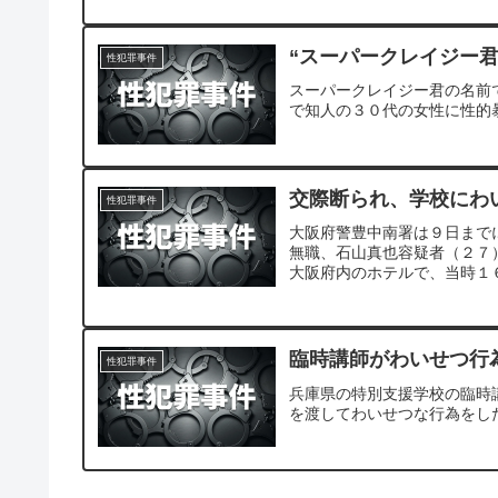
“スーパークレイジー君
性犯罪事件
スーパークレイジー君の名前
で知人の３０代の女性に性的
交際断られ、学校にわ
性犯罪事件
大阪府警豊中南署は９日まで
無職、石山真也容疑者（２７
大阪府内のホテルで、当時１６
臨時講師がわいせつ行
性犯罪事件
兵庫県の特別支援学校の臨時
を渡してわいせつな行為をし