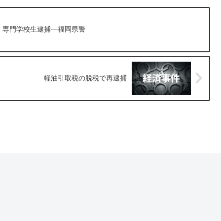
、専門学校生逮捕―福岡県警
軽油引取税の脱税で再逮捕