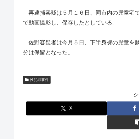
再逮捕容疑は５月１６日、同市内の児童宅で
で動画撮影し、保存したとしている。
佐野容疑者は今月５日、下半身裸の児童を動
分は保留となった。
性犯罪事件
シ
X