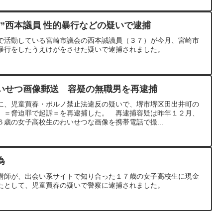
”西本議員 性的暴行などの疑いで逮捕
で活動している宮崎市議会の西本誠議員（３７）が今月、宮崎市
暴行をしたうえけがをさせた疑いで逮捕されました。
いせつ画像郵送 容疑の無職男を再逮捕
に、児童買春・ポルノ禁止法違反の疑いで、堺市堺区田出井町の
）＝脅迫罪で起訴＝を再逮捕した。 再逮捕容疑は昨年１２月、
歳の女子高校生のわいせつな画像を携帯電話で撮...
為
講師が、出会い系サイトで知り合った１７歳の女子高校生に現金
たとして、児童買春の疑いで警察に逮捕されました。