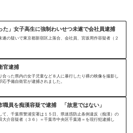
った」女子高生に強制わいせつ未遂で会社員逮捕
未遂の疑いで東京都新宿区上落合、会社員、宮坂周作容疑者（２
衛官逮捕
り合った県内の女子児童など８人に暴行したり裸の映像を撮影し
即応予備自衛官が逮捕されました。
市職員を痴漢容疑で逮捕 「故意ではない」
して、千葉県警浦安署は１５日、県迷惑防止条例違反（痴漢）の
田大介容疑者（３６）＝千葉市中央区千葉港＝を現行犯逮捕し