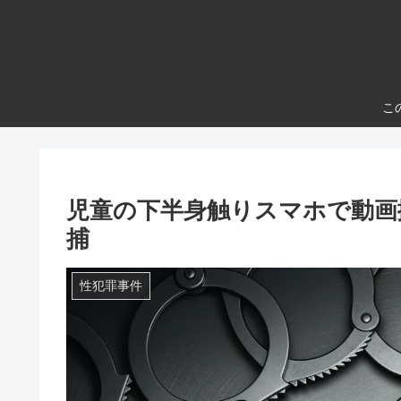
こ
児童の下半身触りスマホで動画
捕
性犯罪事件