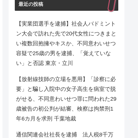
最近の投稿
【実業団選手を逮捕】社会人バドミント
ン大会で訪れた先で20代女性につきまと
い複数回抱擁やキスか、不同意わいせつ
容疑で25歳の男を逮捕、「覚えていな
い」と否認 東京・立川
【放射線技師の立場を悪用】「診察に必
要」と騙し入院中の女子高生を病室で脱
がせる、不同意わいせつ罪に問われた29
歳被告の初公判が結審、検察は拘禁刑1
年6カ月を求刑 千葉地裁
通信関連会社社長を逮捕 法人税8千万