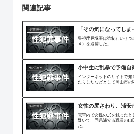
関連記事
「その気になってしま
性犯罪事件
警視庁戸塚署は強制わいせつ
４）を逮捕した。
小中生に乱暴で予備自
性犯罪事件
インターネットのサイトで知
たりしたなどとして岡山市の
女性の尻さわり、浦安
性犯罪事件
電車内で女性の尻を触ったと
疑いで、同県浦安市職員の山
た。