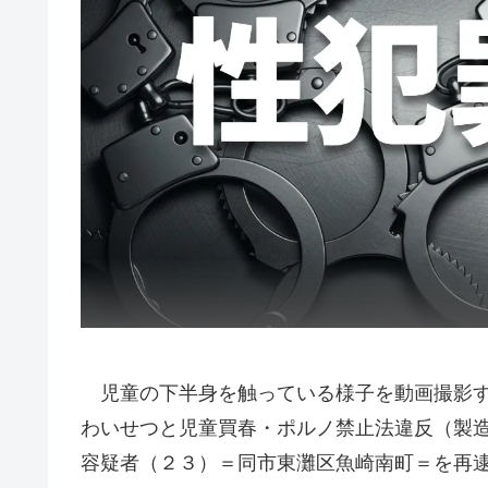
児童の下半身を触っている様子を動画撮影す
わいせつと児童買春・ポルノ禁止法違反（製
容疑者（２３）＝同市東灘区魚崎南町＝を再