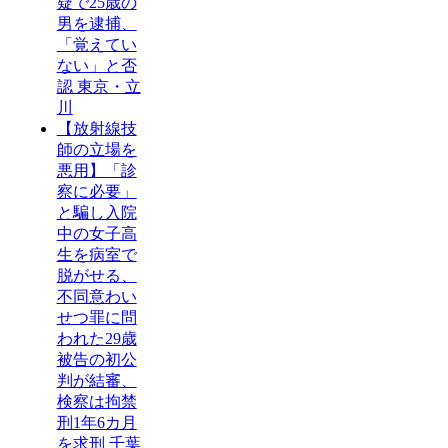
疑で25歳の
男を逮捕、
「覚えてい
ない」と否
認 東京・立
川
【放射線技
師の立場を
悪用】「診
察に必要」
と騙し入院
中の女子高
生を病室で
脱がせる、
不同意わい
せつ罪に問
われた29歳
被告の初公
判が結審、
検察は拘禁
刑1年6カ月
を求刑 千葉