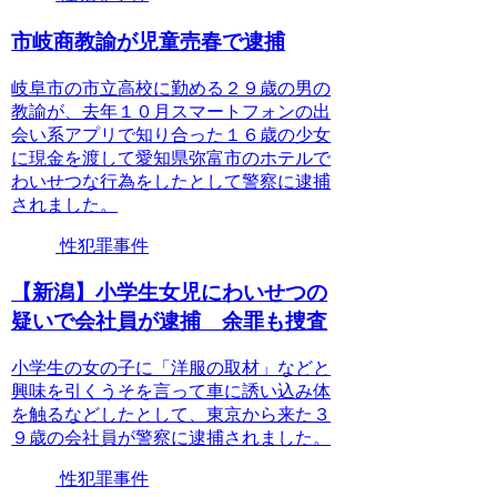
市岐商教諭が児童売春で逮捕
岐阜市の市立高校に勤める２９歳の男の
教諭が、去年１０月スマートフォンの出
会い系アプリで知り合った１６歳の少女
に現金を渡して愛知県弥富市のホテルで
わいせつな行為をしたとして警察に逮捕
されました。
性犯罪事件
【新潟】小学生女児にわいせつの
疑いで会社員が逮捕 余罪も捜査
小学生の女の子に「洋服の取材」などと
興味を引くうそを言って車に誘い込み体
を触るなどしたとして、東京から来た３
９歳の会社員が警察に逮捕されました。
性犯罪事件