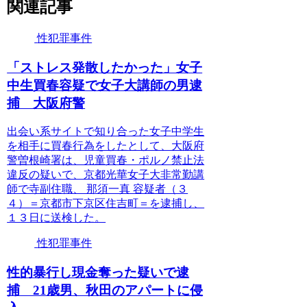
関連記事
性犯罪事件
「ストレス発散したかった」女子
中生買春容疑で女子大講師の男逮
捕 大阪府警
出会い系サイトで知り合った女子中学生
を相手に買春行為をしたとして、大阪府
警曽根崎署は、児童買春・ポルノ禁止法
違反の疑いで、京都光華女子大非常勤講
師で寺副住職、 那須一真 容疑者（３
４）＝京都市下京区住吉町＝を逮捕し、
１３日に送検した。
性犯罪事件
性的暴行し現金奪った疑いで逮
捕 21歳男、秋田のアパートに侵