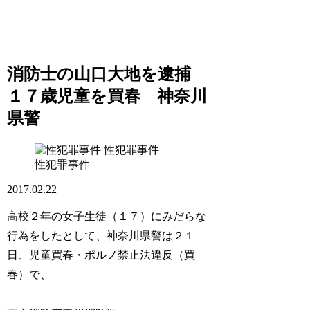
犯罪撲滅への道
このサイトでは世間で話題になった犯罪・事件・裁判等を紹
介していきます！
消防士の山口大地を逮捕
１７歳児童を買春 神奈川
県警
性犯罪事件
性犯罪事件
2017.02.22
高校２年の女子生徒（１７）にみだらな
行為をしたとして、神奈川県警は２１
日、児童買春・ポルノ禁止法違反（買
春）で、