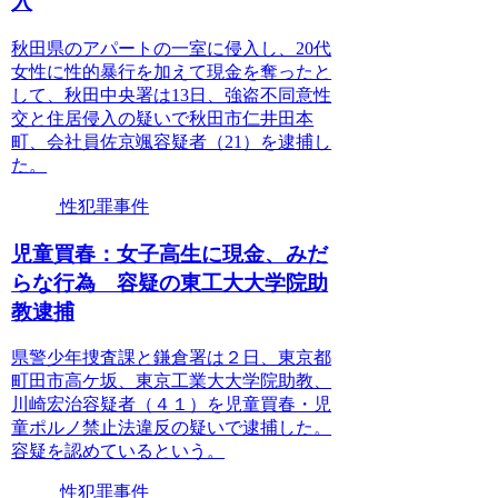
入
秋田県のアパートの一室に侵入し、20代
女性に性的暴行を加えて現金を奪ったと
して、秋田中央署は13日、強盗不同意性
交と住居侵入の疑いで秋田市仁井田本
町、会社員佐京颯容疑者（21）を逮捕し
た。
性犯罪事件
児童買春：女子高生に現金、みだ
らな行為 容疑の東工大大学院助
教逮捕
県警少年捜査課と鎌倉署は２日、東京都
町田市高ケ坂、東京工業大大学院助教、
川崎宏治容疑者（４１）を児童買春・児
童ポルノ禁止法違反の疑いで逮捕した。
容疑を認めているという。
性犯罪事件