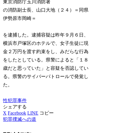
東京消防庁玉川消防署
の消防副士長、山口大地（２４）＝同県
伊勢原市岡崎＝
を逮捕した。逮捕容疑は昨年９月６日、
横浜市戸塚区のホテルで、女子生徒に現
金２万円を渡す約束をし、みだらな行為
をしたとしている。県警によると「１８
歳だと思っていた」と容疑を否認してい
る。県警のサイバーパトロールで発覚し
た。
性犯罪事件
シェアする
X
Facebook
LINE
コピー
犯罪撲滅への道