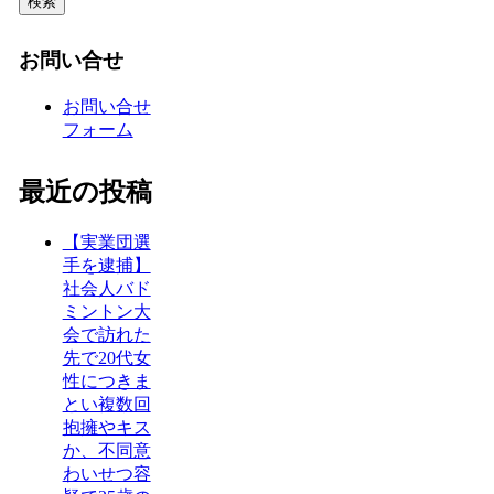
検索
お問い合せ
お問い合せ
フォーム
最近の投稿
【実業団選
手を逮捕】
社会人バド
ミントン大
会で訪れた
先で20代女
性につきま
とい複数回
抱擁やキス
か、不同意
わいせつ容