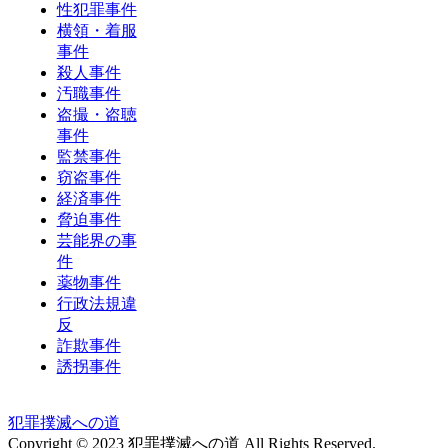
性犯罪事件
横領・着服
事件
殺人事件
汚職事件
盗撮・盗聴
事件
監禁事件
窃盗事件
経済事件
脅迫事件
芸能界の事
件
薬物事件
行政法規違
反
詐欺事件
誘拐事件
犯罪撲滅への道
Copyright © 2023 犯罪撲滅への道 All Rights Reserved.