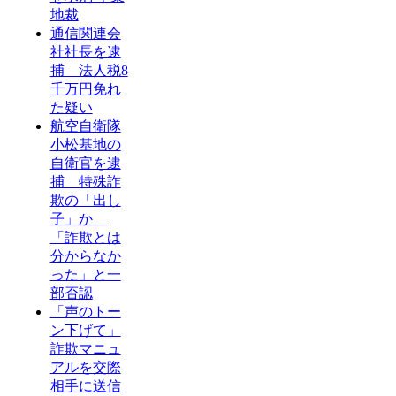
地裁
通信関連会
社社長を逮
捕 法人税8
千万円免れ
た疑い
航空自衛隊
小松基地の
自衛官を逮
捕 特殊詐
欺の「出し
子」か
「詐欺とは
分からなか
った」と一
部否認
「声のトー
ン下げて」
詐欺マニュ
アルを交際
相手に送信