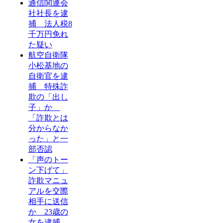
通信関連会
社社長を逮
捕 法人税8
千万円免れ
た疑い
航空自衛隊
小松基地の
自衛官を逮
捕 特殊詐
欺の「出し
子」か
「詐欺とは
分からなか
った」と一
部否認
「声のトー
ン下げて」
詐欺マニュ
アルを交際
相手に送信
か 23歳の
女を逮捕