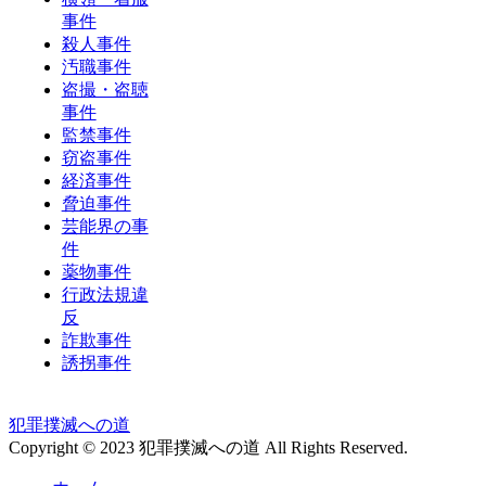
事件
殺人事件
汚職事件
盗撮・盗聴
事件
監禁事件
窃盗事件
経済事件
脅迫事件
芸能界の事
件
薬物事件
行政法規違
反
詐欺事件
誘拐事件
犯罪撲滅への道
Copyright © 2023 犯罪撲滅への道 All Rights Reserved.