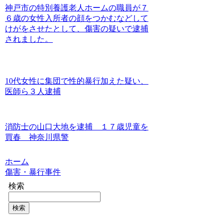
神戸市の特別養護老人ホームの職員が７
６歳の女性入所者の顔をつかむなどして
けがをさせたとして、傷害の疑いで逮捕
されました。
10代女性に集団で性的暴行加えた疑い、
医師ら３人逮捕
消防士の山口大地を逮捕 １７歳児童を
買春 神奈川県警
ホーム
傷害・暴行事件
検索
検索