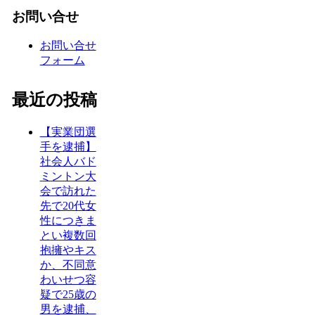
お問い合せ
お問い合せ
フォーム
最近の投稿
【実業団選
手を逮捕】
社会人バド
ミントン大
会で訪れた
先で20代女
性につきま
とい複数回
抱擁やキス
か、不同意
わいせつ容
疑で25歳の
男を逮捕、