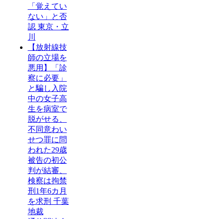
「覚えてい
ない」と否
認 東京・立
川
【放射線技
師の立場を
悪用】「診
察に必要」
と騙し入院
中の女子高
生を病室で
脱がせる、
不同意わい
せつ罪に問
われた29歳
被告の初公
判が結審、
検察は拘禁
刑1年6カ月
を求刑 千葉
地裁