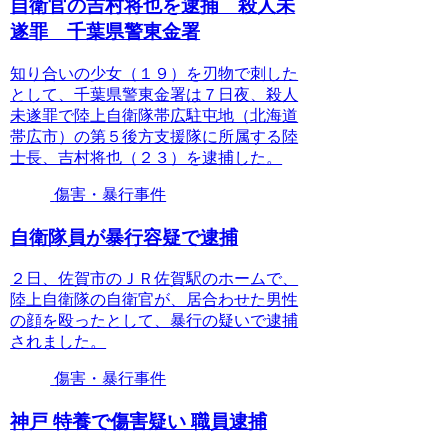
自衛官の吉村将也を逮捕 殺人未
遂罪 千葉県警東金署
知り合いの少女（１９）を刃物で刺した
として、千葉県警東金署は７日夜、殺人
未遂罪で陸上自衛隊帯広駐屯地（北海道
帯広市）の第５後方支援隊に所属する陸
士長、吉村将也（２３）を逮捕した。
傷害・暴行事件
自衛隊員が暴行容疑で逮捕
２日、佐賀市のＪＲ佐賀駅のホームで、
陸上自衛隊の自衛官が、居合わせた男性
の顔を殴ったとして、暴行の疑いで逮捕
されました。
傷害・暴行事件
神戸 特養で傷害疑い 職員逮捕