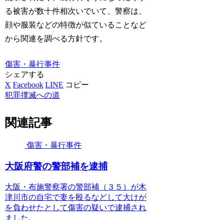
る被害が数十件相次いでいて、警察は、
顔や服装などの特徴が似ていることなど
から関連を調べる方針です。
傷害・暴行事件
シェアする
X
Facebook
LINE
コピー
犯罪撲滅への道
関連記事
傷害・暴行事件
大阪府警の警部補を逮捕
大阪・布施警察署の警部補（３５）が木
津川市の自宅で妻を殴るなどして大けが
を負わせたとして傷害の疑いで逮捕され
ました。